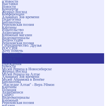
и новости
Выставки
Новости
Концерты
Журнал Восход
Конференции
Альманах Зов времени
Педагогика
Библиотека
Рериховская поэзия
Картины
Издательство
Аудиозаписи
Книжный магазин
Видеоматериалы
Видеостудия
Рериховская поэзия
Сотрудничество. Друзья
РОССИЯ
Хочу помочь
Все соцсети
Публикации
Музеи и
и новости
учреждения
Новости
Музей Рериха в Новосибирске
Журнал Восход
Музей Рериха на Алтае
Альманах Зов времени
Музей Абрамова в Венёве
Библиотека
"Наследие Алтая" - Верх-Уймон
Картины
Позиция
Аудиозаписи
СибРО
Видеоматериалы
Книжный
Рериховская поэзия
магазин