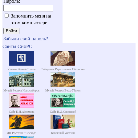
Пароль:
Запомнить меня на
этом компьютере
Забыли свой пароль?
Сайты СибРО
Учение Живой Этики
Сибирское Рериховское Общество
Музей Рериха Новосибирск
Музей Рериха Верх-Уймон
Сайт Б.Н.Абрамова
Сайт Н.Д.Спириной
ИЦ Россазия "Восход"
Книжный магазин