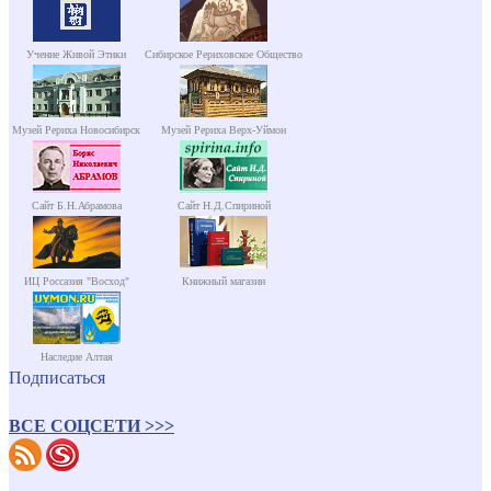
Учение Живой Этики
Сибирское Рериховское Общество
Музей Рериха Новосибирск
Музей Рериха Верх-Уймон
Сайт Б.Н.Абрамова
Сайт Н.Д.Спириной
ИЦ Россазия "Восход"
Книжный магазин
Наследие Алтая
Подписаться
ВСЕ СОЦСЕТИ >>>