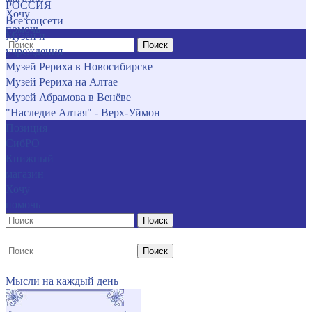
РОССИЯ
Хочу
Все соцсети
помочь
Музеи и
Поиск
учреждения
Музей Рериха в Новосибирске
Музей Рериха на Алтае
Музей Абрамова в Венёве
"Наследие Алтая" - Верх-Уймон
Позиция
СибРО
Книжный
магазин
Хочу
помочь
Поиск
Поиск
Мысли на каждый день