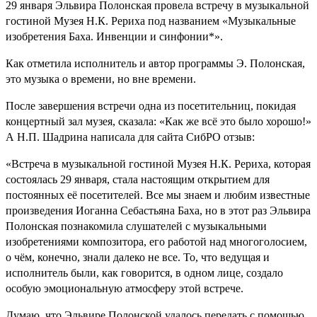
29 января Эльвира Полонская провела встречу в музыкальной
гостиной Музея Н.К. Рериха под названием «Музыкальные
изобретения Баха. Инвенции и синфонии*».
Как отметила исполнитель и автор программы Э. Полонская,
это музыка о времени, но вне времени.
После завершения встречи одна из посетительниц, покидая
концертный зал музея, сказала: «Как же всё это было хорошо!»
А Н.П. Шадрина написала для сайта СибРО отзыв:
«Встреча в музыкальной гостиной Музея Н.К. Рериха, которая
состоялась 29 января, стала настоящим открытием для
постоянных её посетителей. Все мы знаем и любим известные
произведения Иоганна Себастьяна Баха, но в этот раз Эльвира
Полонская познакомила слушателей с музыкальными
изобретениями композитора, его работой над многоголосием,
о чём, конечно, знали далеко не все. То, что ведущая и
исполнитель были, как говорится, в одном лице, создало
особую эмоциональную атмосферу этой встрече.
Думаю, что Эльвире Полонской удалось передать с помощью