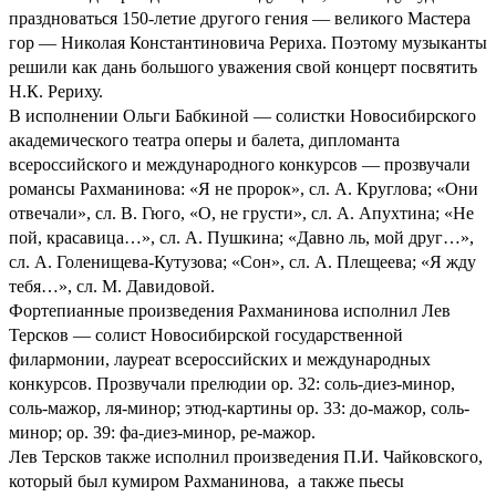
праздноваться 150-летие другого гения — великого Мастера
гор — Николая Константиновича Рериха. Поэтому музыканты
решили как дань большого уважения свой концерт посвятить
Н.К. Рериху.
В исполнении Ольги Бабкиной — солистки Новосибирского
академического театра оперы и балета, дипломанта
всероссийского и международного конкурсов — прозвучали
романсы Рахманинова: «Я не пророк», сл. А. Круглова; «Они
отвечали», сл. В. Гюго, «О, не грусти», сл. А. Апухтина; «Не
пой, красавица…», сл. А. Пушкина; «Давно ль, мой друг…»,
сл. А. Голенищева-Кутузова; «Сон», сл. А. Плещеева; «Я жду
тебя…», сл. М. Давидовой.
Фортепианные произведения Рахманинова исполнил Лев
Терсков — солист Новосибирской государственной
филармонии, лауреат всероссийских и международных
конкурсов. Прозвучали прелюдии op. 32: соль-диез-минор,
соль-мажор, ля-минор; этюд-картины op. 33: до-мажор, соль-
минор; op. 39: фа-диез-минор, ре-мажор.
Лев Терсков также исполнил произведения П.И. Чайковского,
который был кумиром Рахманинова, а также пьесы