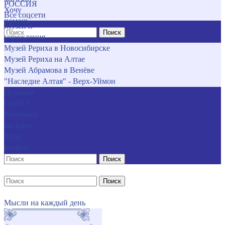
РОССИЯ
Хочу
Все соцсети
помочь
Музеи и
Поиск
учреждения
Музей Рериха в Новосибирске
Музей Рериха на Алтае
Музей Абрамова в Венёве
"Наследие Алтая" - Верх-Уймон
Позиция
СибРО
Книжный
магазин
Хочу
помочь
Поиск
Поиск
Мысли на каждый день