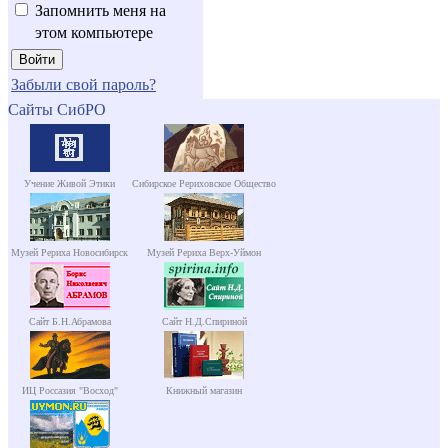
Запомнить меня на
этом компьютере
Забыли свой пароль?
Сайты СибРО
Учение Живой Этики
Сибирское Рериховское Общество
Музей Рериха Новосибирск
Музей Рериха Верх-Уймон
Сайт Б.Н.Абрамова
Сайт Н.Д.Спириной
ИЦ Россазия "Восход"
Книжный магазин