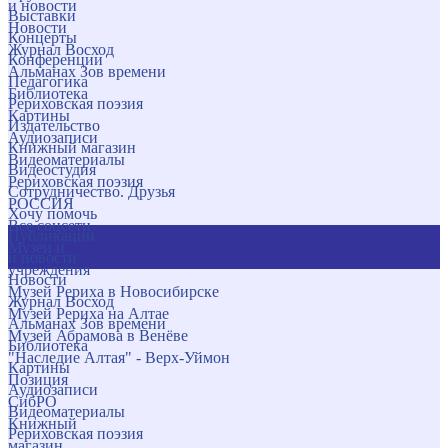
и новости
Выставки
Новости
Концерты
Журнал Восход
Конференции
Альманах Зов времени
Педагогика
Библиотека
Рериховская поэзия
Картины
Издательство
Аудиозаписи
Книжный магазин
Видеоматериалы
Видеостудия
Рериховская поэзия
Сотрудничество. Друзья
РОССИЯ
Хочу помочь
Все соцсети
Публикации
Музеи и
и новости
учреждения
Новости
Музей Рериха в Новосибирске
Журнал Восход
Музей Рериха на Алтае
Альманах Зов времени
Музей Абрамова в Венёве
Библиотека
"Наследие Алтая" - Верх-Уймон
Картины
Позиция
Аудиозаписи
СибРО
Видеоматериалы
Книжный
Рериховская поэзия
магазин