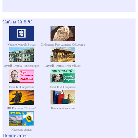
Сайты СибРО
Учение Живой Этики
Сибирское Рериховское Общество
Музей Рериха Новосибирск
Музей Рериха Верх-Уймон
Сайт Б.Н.Абрамова
Сайт Н.Д.Спириной
ИЦ Россазия "Восход"
Книжный магазин
Наследие Алтая
Подписаться