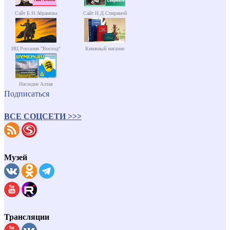
Сайт Б.Н.Абрамова
Сайт Н.Д.Спириной
ИЦ Россазия "Восход"
Книжный магазин
Наследие Алтая
Подписаться
ВСЕ СОЦСЕТИ >>>
Музей
Трансляции