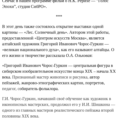
Сейчас в нашей программе фильм о Н.К. Рерихе — “Голос
Эпохи”, студия СибРО».
***
В этот день также состоялось открытие выставки одной
картины — «Лес. Солнечный день». Автором этой работы,
предоставленной «Центром искусств Москва», является
алтайский художник Григорий Иванович Чорос-Гуркин —
«великан национального духа», как его называют алтайцы. О
его жизни и творчестве рассказала
О.А. Ольховая
:
«Григорий Иванович Чорос-Гуркин — центральная фигура в
сибирском изобразительном искусстве конца XIX – начала XX
века.
Признанный мастер живописи и рисунка,
автор
пейзажей, жанрово-этнографических картин, портретов,
педагог, с
обиратель фольклора.
Г.И. Чорос-Гуркин, начавший своё обучение как художник в
иконописных мастерских, продолжил его у И.И. Шишкина —
одного из главных мастеров реалистического пейзажа второй
половины XIX века.