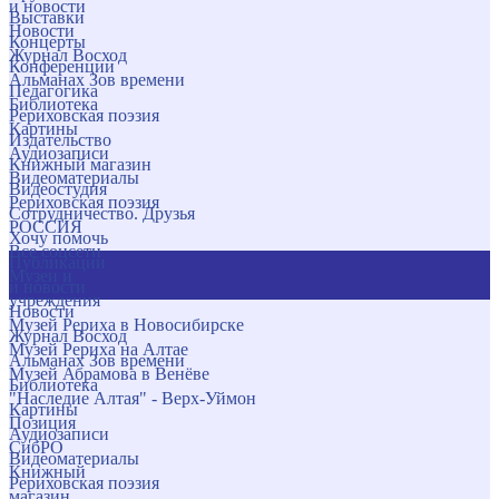
и новости
Выставки
Новости
Концерты
Журнал Восход
Конференции
Альманах Зов времени
Педагогика
Библиотека
Рериховская поэзия
Картины
Издательство
Аудиозаписи
Книжный магазин
Видеоматериалы
Видеостудия
Рериховская поэзия
Сотрудничество. Друзья
РОССИЯ
Хочу помочь
Все соцсети
Публикации
Музеи и
и новости
учреждения
Новости
Музей Рериха в Новосибирске
Журнал Восход
Музей Рериха на Алтае
Альманах Зов времени
Музей Абрамова в Венёве
Библиотека
"Наследие Алтая" - Верх-Уймон
Картины
Позиция
Аудиозаписи
СибРО
Видеоматериалы
Книжный
Рериховская поэзия
магазин