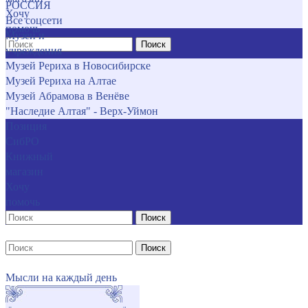
РОССИЯ
Хочу
Все соцсети
помочь
Музеи и
Поиск
учреждения
Музей Рериха в Новосибирске
Музей Рериха на Алтае
Музей Абрамова в Венёве
"Наследие Алтая" - Верх-Уймон
Позиция
СибРО
Книжный
магазин
Хочу
помочь
Поиск
Поиск
Мысли на каждый день