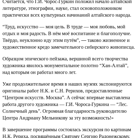
Считается, что Г.И. Чорос-Гуркин положил начало алтайской
литературе, этнографии, науке, стал основоположником
практически всех культурных начинаний алтайского народа.
“
Труд, искусство — моя цель. В труде — моя любовь, мой
отдых и моя радость. В нём моё воспитание и благополучие.
Твёрдо, неуклонно иду этим путём”,
—
таково жизненное и
художественное кредо замечательного сибирского живописца.
Образцом эпического пейзажа, вершиной всего творчества
художника явилось монументальное полотно “Хан-Алтай”,
над
которым он работал много лет.
Уже продолжительное время в наших музеях экспонируются
оригиналы работ Н.К. и С.Н. Рерихов, предоставленные
“Центром искусств. Москва”. А сейчас впервые выставлена
работа другого художника — Г.И. Чороса-Гуркина — “Лес.
Солнечный день”.
Огромная благодарность руководителю
Центра Андриану Мельникову за эту возможность!»
В завершение программы состоялась экскурсия по картинам
Н.К. Рериха, посвящённым Святому Сергию Радонежскому.