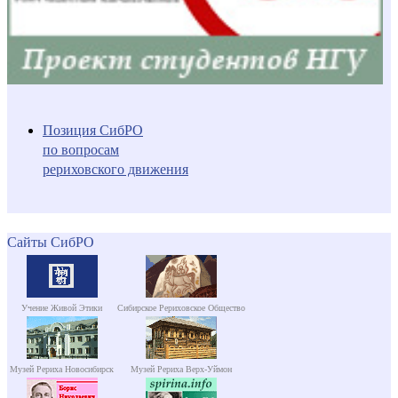
Позиция СибРО
по вопросам
рериховского движения
Сайты СибРО
Учение Живой Этики
Сибирское Рериховское Общество
Музей Рериха Новосибирск
Музей Рериха Верх-Уймон