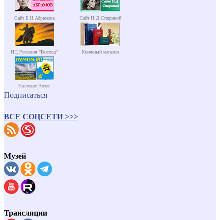
Сайт Б.Н.Абрамова
Сайт Н.Д.Спириной
ИЦ Россазия "Восход"
Книжный магазин
Наследие Алтая
Подписаться
ВСЕ СОЦСЕТИ >>>
Музей
Трансляции