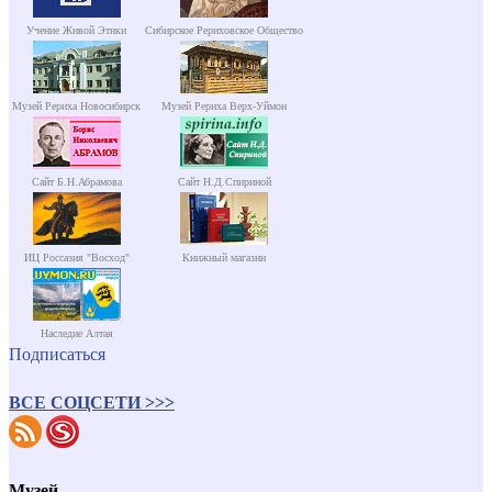
Учение Живой Этики
Сибирское Рериховское Общество
Музей Рериха Новосибирск
Музей Рериха Верх-Уймон
Сайт Б.Н.Абрамова
Сайт Н.Д.Спириной
ИЦ Россазия "Восход"
Книжный магазин
Наследие Алтая
Подписаться
ВСЕ СОЦСЕТИ >>>
Музей