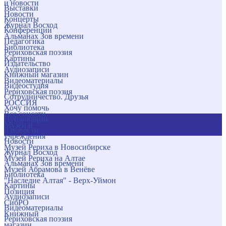
и новости
Выставки
Новости
Концерты
Журнал Восход
Конференции
Альманах Зов времени
Педагогика
Библиотека
Рериховская поэзия
Картины
Издательство
Аудиозаписи
Книжный магазин
Видеоматериалы
Видеостудия
Рериховская поэзия
Сотрудничество. Друзья
РОССИЯ
Хочу помочь
Все соцсети
Публикации
Музеи и
и новости
учреждения
Новости
Музей Рериха в Новосибирске
Журнал Восход
Музей Рериха на Алтае
Альманах Зов времени
Музей Абрамова в Венёве
Библиотека
"Наследие Алтая" - Верх-Уймон
Картины
Позиция
Аудиозаписи
СибРО
Видеоматериалы
Книжный
Рериховская поэзия
магазин