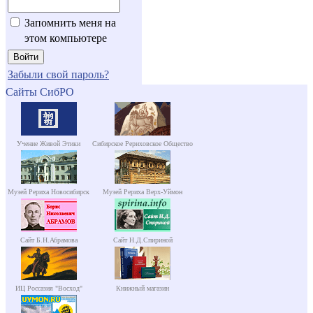
Запомнить меня на
этом компьютере
Забыли свой пароль?
Сайты СибРО
Учение Живой Этики
Сибирское Рериховское Общество
Музей Рериха Новосибирск
Музей Рериха Верх-Уймон
Сайт Б.Н.Абрамова
Сайт Н.Д.Спириной
ИЦ Россазия "Восход"
Книжный магазин