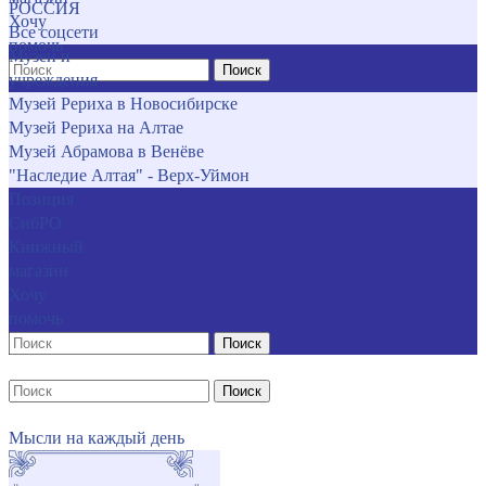
РОССИЯ
Хочу
Все соцсети
помочь
Музеи и
Поиск
учреждения
Музей Рериха в Новосибирске
Музей Рериха на Алтае
Музей Абрамова в Венёве
"Наследие Алтая" - Верх-Уймон
Позиция
СибРО
Книжный
магазин
Хочу
помочь
Поиск
Поиск
Мысли на каждый день