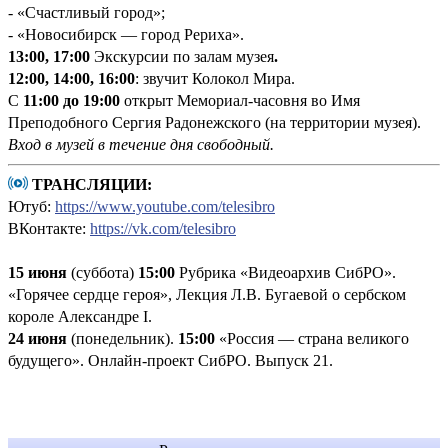
- «Счастливый город»;
- «Новосибирск — город Рериха».
13:00, 17:00
Экскурсии по залам музея
.
12:00, 14:00, 16:00
: звучит Колокол Мира.
С
11:00 до 19:00
открыт Мемориал-часовня во Имя
Преподобного Сергия Радонежского (на территории музея).
Вход в музей в течение дня свободный.
ТРАНСЛЯЦИИ:
Ютуб:
https://www.youtube.com/telesibro
ВКонтакте:
https://vk.com/telesibro
15 июня
(суббота)
15:00
Рубрика «Видеоархив СибРО».
«Горячее сердце героя», Лекция Л.В. Бугаевой о сербском
короле Александре I.
24 июня
(понедельник).
15:00
«Россия — страна великого
будущего». Онлайн-проект СибРО. Выпуск 21.