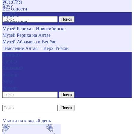
РОССИЯ
Хочу
Все соцсети
помочь
Музеи и
Поиск
учреждения
Музей Рериха в Новосибирске
Музей Рериха на Алтае
Музей Абрамова в Венёве
"Наследие Алтая" - Верх-Уймон
Позиция
СибРО
Книжный
магазин
Хочу
помочь
Поиск
Поиск
Мысли на каждый день