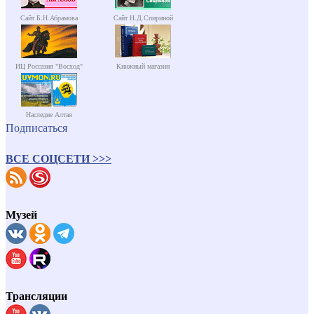
Сайт Б.Н.Абрамова
Сайт Н.Д.Спириной
ИЦ Россазия "Восход"
Книжный магазин
Наследие Алтая
Подписаться
ВСЕ СОЦСЕТИ >>>
Музей
Трансляции