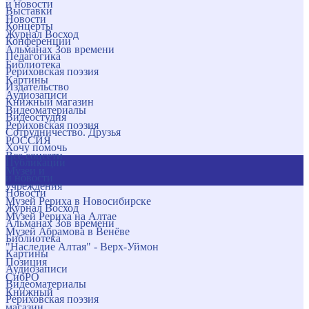
и новости
Выставки
Новости
Концерты
Журнал Восход
Конференции
Альманах Зов времени
Педагогика
Библиотека
Рериховская поэзия
Картины
Издательство
Аудиозаписи
Книжный магазин
Видеоматериалы
Видеостудия
Рериховская поэзия
Сотрудничество. Друзья
РОССИЯ
Хочу помочь
Все соцсети
Публикации
Музеи и
и новости
учреждения
Новости
Музей Рериха в Новосибирске
Журнал Восход
Музей Рериха на Алтае
Альманах Зов времени
Музей Абрамова в Венёве
Библиотека
"Наследие Алтая" - Верх-Уймон
Картины
Позиция
Аудиозаписи
СибРО
Видеоматериалы
Книжный
Рериховская поэзия
магазин