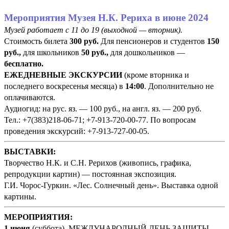
Мероприятия Музея Н.К. Рериха в июне 2024
Музей работает с 11 до 19 (выходной
— вторник).
Стоимость билета
300 руб
.
Для пенсионеров и студентов
150
руб
.,
для школьников
50 руб.,
для дошкольников —
бесплатно.
ЕЖЕДНЕВНЫЕ ЭКСКУРСИИ
(кроме вторника и
последнего воскресенья месяца) в
14:00
. Дополнительно не
оплачиваются.
Аудиогид: на рус. яз. — 100 руб., на англ. яз. — 200 руб.
Тел.: +7(383)218-06-71; +7-913-720-00-77. По вопросам
проведения экскурсий: +7-913-727-00-05.
ВЫСТАВКИ:
Творчество Н.К. и С.Н. Рерихов (живопись, графика,
репродукции картин) — постоянная экспозиция.
Г.И. Чорос-Гуркин. «Лес. Солнечный день». Выставка одной
картины.
МЕРОПРИЯТИЯ:
1 июня
(суббота)
. МЕЖДУНАРОДНЫЙ ДЕНЬ ЗАЩИТЫ