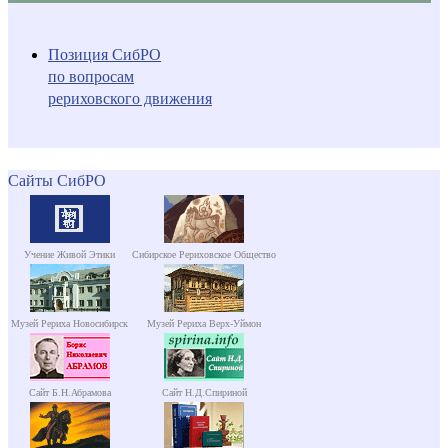
Позиция СибРО
по вопросам
рериховского движения
Сайты СибРО
Учение Живой Этики
Сибирское Рериховское Общество
Музей Рериха Новосибирск
Музей Рериха Верх-Уймон
Сайт Б.Н.Абрамова
Сайт Н.Д.Спириной