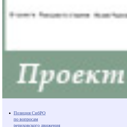
Позиция СибРО
по вопросам
рериховского движения