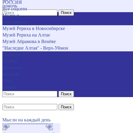
РОССИЯ
помочь
Все соцсети
Поиск
Музеи и
учреждения
Музей Рериха в Новосибирске
Музей Рериха на Алтае
Музей Абрамова в Венёве
"Наследие Алтая" - Верх-Уймон
Позиция
СибРО
Книжный
магазин
Хочу
помочь
Поиск
Поиск
Мысли на каждый день