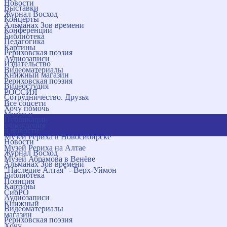
Новости
Выставки
Журнал Восход
Концерты
Альманах Зов времени
Конференции
Библиотека
Педагогика
Картины
Рериховская поэзия
Аудиозаписи
Издательство
Видеоматериалы
Книжный магазин
Рериховская поэзия
Видеостудия
РОССИЯ
Сотрудничество. Друзья
Все соцсети
Хочу помочь
Музеи и
Публикации
учреждения
и новости
Музей Рериха в Новосибирске
Новости
Музей Рериха на Алтае
Журнал Восход
Музей Абрамова в Венёве
Альманах Зов времени
"Наследие Алтая" - Верх-Уймон
Библиотека
Позиция
Картины
СибРО
Аудиозаписи
Книжный
Видеоматериалы
магазин
Рериховская поэзия
Хочу