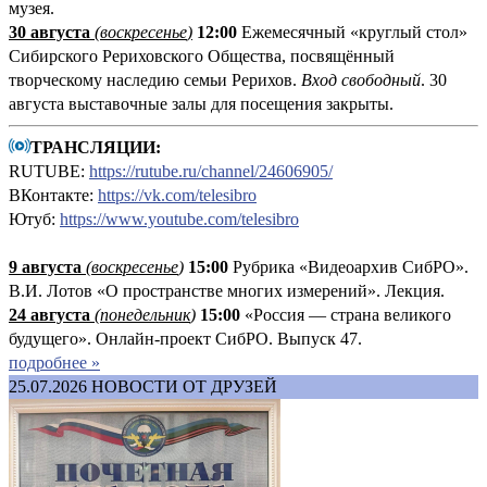
музея.
30 августа
(воскресенье
)
12:00
Ежемесячный «круглый стол»
Сибирского Рериховского Общества, посвящённый
творческому наследию семьи Рерихов.
Вход свободный
. 30
августа выставочные залы для посещения закрыты.
ТРАНСЛЯЦИИ:
RUTUBE:
https://rutube.ru/channel/24606905/
ВКонтакте:
https://vk.com/telesibro
Ютуб:
https://www.youtube.com/telesibro
9 августа
(
воскресенье
)
1
5:00
Рубрика «Видеоархив СибРО».
В.И. Лотов «О пространстве многих измерений». Лекция.
24 августа
(понедельник
)
15:00
«Россия — страна великого
будущего». Онлайн-проект СибРО. Выпуск 47.
подробнее »
25.07.2026
НОВОСТИ ОТ ДРУЗЕЙ