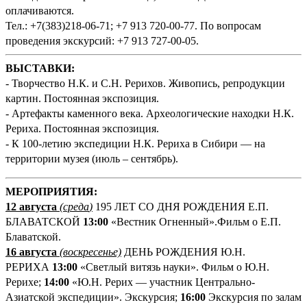
оплачиваются.
Тел.: +7(383)218-06-71; +7 913 720-00-77. По вопросам
проведения экскурсий: +7 913 727-00-05.
ВЫСТАВКИ:
- Творчество Н.К. и С.Н. Рерихов. Живопись, репродукции
картин. Постоянная экспозиция.
- Артефакты каменного века. Археологические находки Н.К.
Рериха. Постоянная экспозиция.
- К 100-летию экспедиции Н.К. Рериха в Сибири — на
территории музея (июль – сентябрь).
М
ЕРОПРИЯТИЯ:
12 августа
(среда
)
195 ЛЕТ СО ДНЯ РОЖДЕНИЯ Е.П.
БЛАВАТСКОЙ
13:00
«Вестник Огненный».Фильм о Е.П.
Блаватской.
16 августа
(воскресенье)
ДЕНЬ РОЖДЕНИЯ Ю.Н.
РЕРИХА
13:00
«Светлый витязь науки». Фильм о Ю.Н.
Рерихе;
14:00
«Ю.Н. Рерих — участник Центрально-
Азиатской экспедиции». Экскурсия;
16:00
Экскурсия по залам