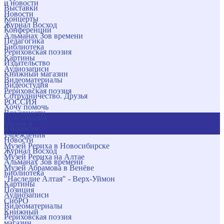
и новости
Выставки
Новости
Концерты
Журнал Восход
Конференции
Альманах Зов времени
Педагогика
Библиотека
Рериховская поэзия
Картины
Издательство
Аудиозаписи
Книжный магазин
Видеоматериалы
Видеостудия
Рериховская поэзия
Сотрудничество. Друзья
РОССИЯ
Хочу помочь
Все соцсети
Публикации
Музеи и
и новости
учреждения
Новости
Музей Рериха в Новосибирске
Журнал Восход
Музей Рериха на Алтае
Альманах Зов времени
Музей Абрамова в Венёве
Библиотека
"Наследие Алтая" - Верх-Уймон
Картины
Позиция
Аудиозаписи
СибРО
Видеоматериалы
Книжный
Рериховская поэзия
магазин