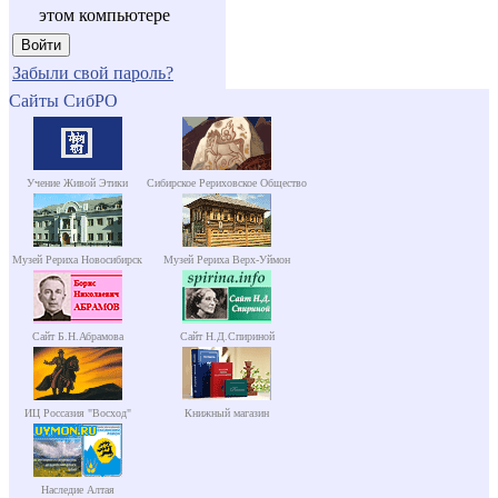
этом компьютере
Забыли свой пароль?
Сайты СибРО
Учение Живой Этики
Сибирское Рериховское Общество
Музей Рериха Новосибирск
Музей Рериха Верх-Уймон
Сайт Б.Н.Абрамова
Сайт Н.Д.Спириной
ИЦ Россазия "Восход"
Книжный магазин
Наследие Алтая