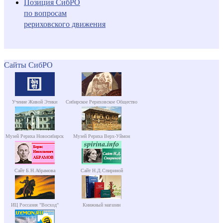
Позиция СибРО
по вопросам
рериховского движения
Сайты СибРО
Учение Живой Этики
Сибирское Рериховское Общество
Музей Рериха Новосибирск
Музей Рериха Верх-Уймон
Сайт Б.Н.Абрамова
Сайт Н.Д.Спириной
ИЦ Россазия "Восход"
Книжный магазин