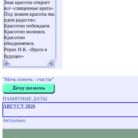
Знак красоты откроет
все «священные врата».
Под знаком красоты мы
идем радостно.
Красотою побеждаем.
Красотою молимся.
Красотою
объединяемся.
Рерих Н.К. «Врата в
будущее»
"Мочь помочь - счастье"
ПАМЯТНЫЕ ДАТЫ
АВГУСТ 2026
Актуально