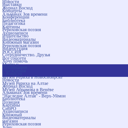
Новости
Выставки
Журнал Восход
Концерты
Альманах Зов времени
Конференции
Библиотека
Педагогика
Картины
Рериховская поэзия
Аудиозаписи
Издательство
Видеоматериалы
Книжный магазин
Рериховская поэзия
Видеостудия
РОССИЯ
Сотрудничество. Друзья
Все соцсети
Хочу помочь
Музеи и
Публикации
учреждения
и новости
Музей Рериха в Новосибирске
Новости
Музей Рериха на Алтае
Журнал Восход
Музей Абрамова в Венёве
Альманах Зов времени
"Наследие Алтая" - Верх-Уймон
Библиотека
Позиция
Картины
СибРО
Аудиозаписи
Книжный
Видеоматериалы
магазин
Рериховская поэзия
Хочу