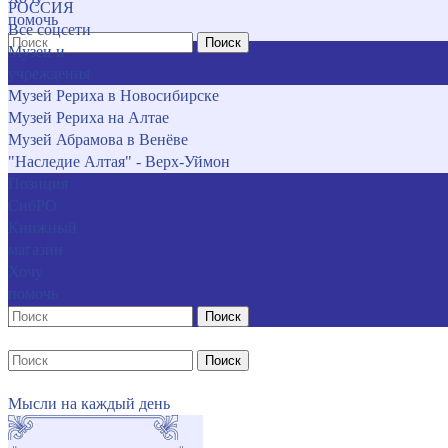
РОССИЯ
помочь
Все соцсети
Поиск
Музеи и
учреждения
Музей Рериха в Новосибирске
Музей Рериха на Алтае
Музей Абрамова в Венёве
"Наследие Алтая" - Верх-Уймон
Позиция
СибРО
Книжный
магазин
Хочу
помочь
Поиск
Поиск
Мысли на каждый день