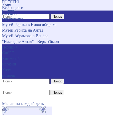
РОССИЯ
Хочу
Все соцсети
помочь
Музеи и
Поиск
учреждения
Музей Рериха в Новосибирске
Музей Рериха на Алтае
Музей Абрамова в Венёве
"Наследие Алтая" - Верх-Уймон
Позиция
СибРО
Книжный
магазин
Хочу
помочь
Поиск
Поиск
Мысли на каждый день