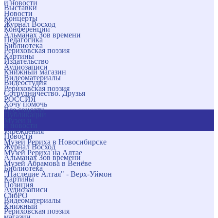
и новости
Выставки
Новости
Концерты
Журнал Восход
Конференции
Альманах Зов времени
Педагогика
Библиотека
Рериховская поэзия
Картины
Издательство
Аудиозаписи
Книжный магазин
Видеоматериалы
Видеостудия
Рериховская поэзия
Сотрудничество. Друзья
РОССИЯ
Хочу помочь
Все соцсети
Публикации
Музеи и
и новости
учреждения
Новости
Музей Рериха в Новосибирске
Журнал Восход
Музей Рериха на Алтае
Альманах Зов времени
Музей Абрамова в Венёве
Библиотека
"Наследие Алтая" - Верх-Уймон
Картины
Позиция
Аудиозаписи
СибРО
Видеоматериалы
Книжный
Рериховская поэзия
магазин