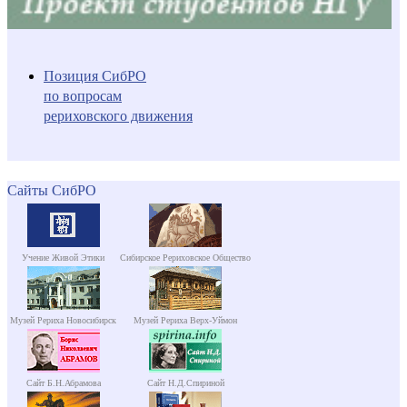
Позиция СибРО
по вопросам
рериховского движения
Сайты СибРО
Учение Живой Этики
Сибирское Рериховское Общество
Музей Рериха Новосибирск
Музей Рериха Верх-Уймон
Сайт Б.Н.Абрамова
Сайт Н.Д.Спириной