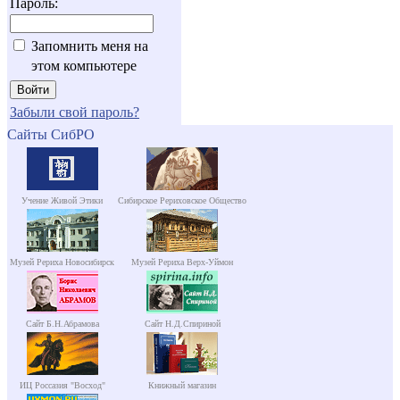
Пароль:
Запомнить меня на
этом компьютере
Забыли свой пароль?
Сайты СибРО
Учение Живой Этики
Сибирское Рериховское Общество
Музей Рериха Новосибирск
Музей Рериха Верх-Уймон
Сайт Б.Н.Абрамова
Сайт Н.Д.Спириной
ИЦ Россазия "Восход"
Книжный магазин