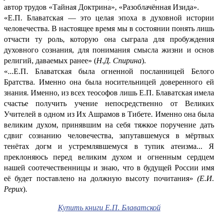
автор трудов «Тайная Доктрина», «Разоблачённая Изида».
«Е.П. Блаватская — это целая эпоха в духовной истории
человечества. В настоящее время мы в состоянии понять лишь
отчасти ту роль, которую она сыграла для пробуждения
духовного сознания, для понимания смысла жизни и основ
религий, даваемых ранее» (
Н.Д. Спирина
).
«...Е.П. Блаватская была огненной посланницей Белого
Братства. Именно она была носительницей доверенного ей
знания. Именно, из всех теософов лишь Е.П. Блаватская имела
счастье получить учение непосредственно от Великих
Учителей в одном из Их Ашрамов в Тибете. Именно она была
великим духом, принявшим на себя тяжкое поручение дать
сдвиг сознанию человечества, запутавшемуся в мёртвых
тенётах догм и устремлявшемуся в тупик атеизма... Я
преклоняюсь перед великим духом и огненным сердцем
нашей соотечественницы и знаю, что в будущей России имя
её будет поставлено на должную высоту почитания»
(Е.И.
Рерих
).
Купить книги Е.П. Блаватской