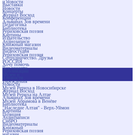
и новости
Выставки
Новости
Концерты
Журнал Восход
Конференции
Альманах Зов времени
Педагогика
Библиотека
Рериховская поэзия
Картины
Издательство
Аудиозаписи
Книжный магазин
Видеоматериалы
Видеостудия
Рериховская поэзия
Сотрудничество. Друзья
РОССИЯ
Хочу помочь
Все соцсети
Публикации
Музеи и
и новости
учреждения
Новости
Музей Рериха в Новосибирске
Журнал Восход
Музей Рериха на Алтае
Альманах Зов времени
Музей Абрамова в Венёве
Библиотека
"Наследие Алтая" - Верх-Уймон
Картины
Позиция
Аудиозаписи
СибРО
Видеоматериалы
Книжный
Рериховская поэзия
магазин