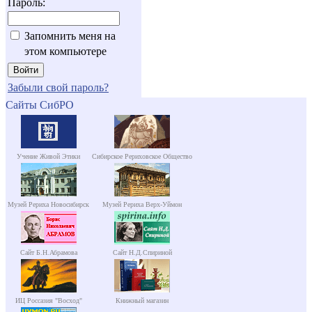
Пароль:
Запомнить меня на
этом компьютере
Забыли свой пароль?
Сайты СибРО
Учение Живой Этики
Сибирское Рериховское Общество
Музей Рериха Новосибирск
Музей Рериха Верх-Уймон
Сайт Б.Н.Абрамова
Сайт Н.Д.Спириной
ИЦ Россазия "Восход"
Книжный магазин