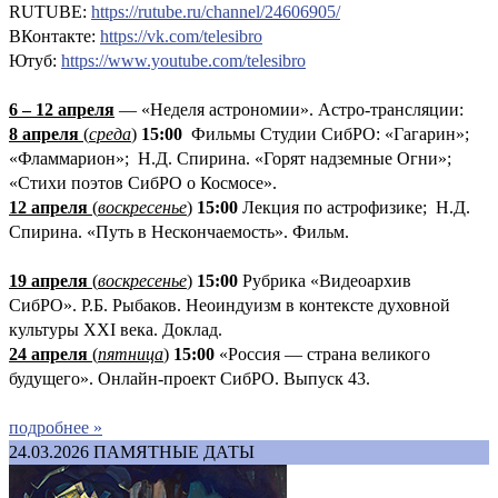
RUTUBE:
https://rutube.ru/channel/24606905/
ВКонтакте:
https://vk.com/telesibro
Ютуб:
https://www.youtube.com/telesibro
6 – 12 апреля
— «Неделя астрономии». Астро-трансляции:
8 апреля
(
среда
)
15:00
Фильмы Студии СибРО: «Гагарин»;
«Фламмарион»; Н.Д. Спирина. «Горят надземные Огни»;
«Стихи поэтов СибРО о Космосе».
12 апреля
(
воскресенье
)
15:00
Лекция по астрофизике; Н.Д.
Спирина. «Путь в Нескончаемость». Фильм.
19 апреля
(
воскресенье
)
1
5:00
Рубрика «Видеоархив
СибРО». Р.Б. Рыбаков. Неоиндуизм в контексте духовной
культуры XXI века. Доклад.
24 апреля
(
пятница
)
15:00
«Россия — страна великого
будущего». Онлайн-проект СибРО. Выпуск 43.
подробнее »
24.03.2026
ПАМЯТНЫЕ ДАТЫ