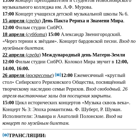
15:00
Концерт преподавателей и студентов Новосибирского
музыкального колледжа им. А.Ф. Мурова.
17:00
Концерт учащихся детской музыкальной школы №
6.
15 апреля
(
среда
)
День Пакта Рериха и Знамени Мира
.
12:00
Фильм студии СибРО.
18 апреля
(
суббота
)
15:00
Александр Звенигородский.
«Через тернии к звёздам». Концерт бардовской песни.
Вход по
музейным билетам.
22 апреля
(
среда
)
Международный день Матери-Земли
12:00
Фильм студии СибРО. Колокол Мира звучит в
12:00,
14:00, 16:00.
26 апреля
(
воскресенье
)
12:00
Ежемесячный «круглый
стол» Сибирского Рериховского Общества, посвящённый
творческому наследию семьи Рерихов.
Вход свободный
.
26
апреля выставочные залы для посещения закрыты.
15:00
Цикл исторических концертов «Музыка сквозь века».
Концерт № 3: Эпоха романтизма. Ф. Шуберт, Р. Шуман.
Исполнители: Эльвира и Анатолий Полонские.
Вход на
концерт по музейным билетам.
ТРАНСЛЯЦИИ: