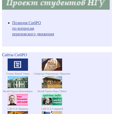
Позиция СибРО
по вопросам
рериховского движения
Сайты СибРО
Учение Живой Этики
Сибирское Рериховское Общество
Музей Рериха Новосибирск
Музей Рериха Верх-Уймон
Сайт Б.Н.Абрамова
Сайт Н.Д.Спириной