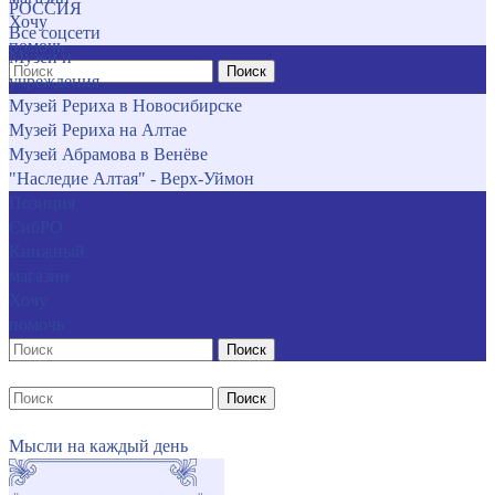
РОССИЯ
Хочу
Все соцсети
помочь
Музеи и
Поиск
учреждения
Музей Рериха в Новосибирске
Музей Рериха на Алтае
Музей Абрамова в Венёве
"Наследие Алтая" - Верх-Уймон
Позиция
СибРО
Книжный
магазин
Хочу
помочь
Поиск
Поиск
Мысли на каждый день