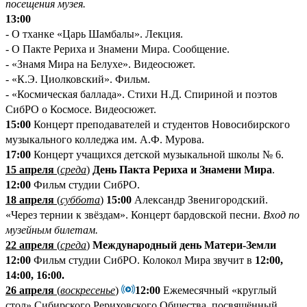
посещения музея.
13:00
- О тханке «Царь Шамбалы». Лекция.
- О Пакте Рериха и Знамени Мира. Сообщение.
- «Знамя Мира на Белухе». Видеосюжет.
- «К.Э. Циолковский». Фильм.
- «Космическая баллада». Стихи Н.Д. Спириной и поэтов
СибРО о Космосе. Видеосюжет.
15:00
Концерт преподавателей и студентов Новосибирского
музыкального колледжа им. А.Ф. Мурова.
17:00
Концерт учащихся детской музыкальной школы №
6.
15 апреля
(
среда
)
День Пакта Рериха и Знамени Мира
.
12:00
Фильм студии СибРО.
18 апреля
(
суббота
)
15:00
Александр Звенигородский.
«Через тернии к звёздам». Концерт бардовской песни.
Вход по
музейным билетам.
22 апреля
(
среда
)
Международный день Матери-Земли
12:00
Фильм студии СибРО. Колокол Мира звучит в
12:00,
14:00, 16:00.
26 апреля
(
воскресенье
)
12:00
Ежемесячный «круглый
стол» Сибирского Рериховского Общества, посвящённый