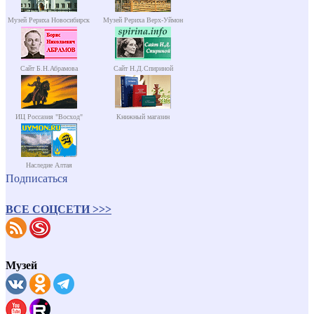
Музей Рериха Новосибирск
Музей Рериха Верх-Уймон
Сайт Б.Н.Абрамова
Сайт Н.Д.Спириной
ИЦ Россазия "Восход"
Книжный магазин
Наследие Алтая
Подписаться
ВСЕ СОЦСЕТИ >>>
Музей