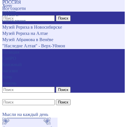
РОССИЯ
Хочу
Все соцсети
помочь
Музеи и
Поиск
учреждения
Музей Рериха в Новосибирске
Музей Рериха на Алтае
Музей Абрамова в Венёве
"Наследие Алтая" - Верх-Уймон
Позиция
СибРО
Книжный
магазин
Хочу
помочь
Поиск
Поиск
Мысли на каждый день