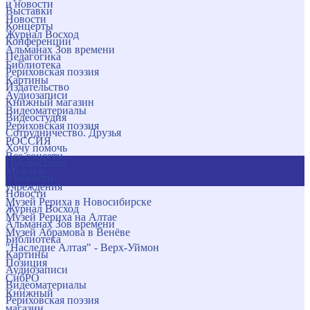
и новости
Выставки
Новости
Концерты
Журнал Восход
Конференции
Альманах Зов времени
Педагогика
Библиотека
Рериховская поэзия
Картины
Издательство
Аудиозаписи
Книжный магазин
Видеоматериалы
Видеостудия
Рериховская поэзия
Сотрудничество. Друзья
РОССИЯ
Хочу помочь
Все соцсети
Публикации
Музеи и
и новости
учреждения
Новости
Музей Рериха в Новосибирске
Журнал Восход
Музей Рериха на Алтае
Альманах Зов времени
Музей Абрамова в Венёве
Библиотека
"Наследие Алтая" - Верх-Уймон
Картины
Позиция
Аудиозаписи
СибРО
Видеоматериалы
Книжный
Рериховская поэзия
магазин