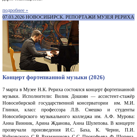
подробнее »
07.03.2026
НОВОСИБИРСК. РЕПОРТАЖИ МУЗЕЯ РЕРИХА
Концерт фортепианной музыки (2026)
7 марта в Музее Н.К. Рериха состоялся концерт фортепианной
музыки. Исполнители: Вилик Дошоян
ассистент-стажёр
—
Новосибирской государственной консерватории им. М.И.
Глинки, класс профессора Л.В. Смешко и студенты
Новосибирского музыкального колледжа им. А.Ф. Мурова:
Анна Винник, Арина Жданова, Анна Шулепова. В концерте
прозвучали произведения И.С. Баха, К. Черни, П.И.
Чайковского, С.В. Рахманинова, С.С. Прокофьева, Ф. Шопена,