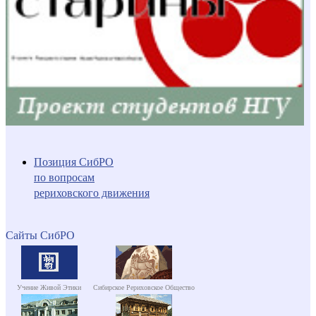
Позиция СибРО
по вопросам
рериховского движения
Сайты СибРО
Учение Живой Этики
Сибирское Рериховское Общество