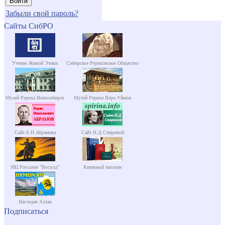
Забыли свой пароль?
Сайты СибРО
Учение Живой Этики
Сибирское Рериховское Общество
Музей Рериха Новосибирск
Музей Рериха Верх-Уймон
Сайт Б.Н.Абрамова
Сайт Н.Д.Спириной
ИЦ Россазия "Восход"
Книжный магазин
Наследие Алтая
Подписаться