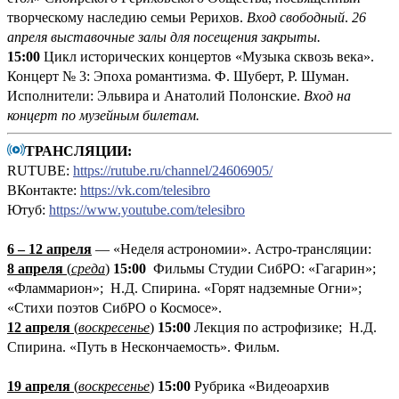
творческому наследию семьи Рерихов.
Вход свободный
.
26
апреля выставочные залы для посещения закрыты.
15:00
Цикл исторических концертов «Музыка сквозь века».
Концерт № 3: Эпоха романтизма. Ф. Шуберт, Р. Шуман.
Исполнители: Эльвира и Анатолий Полонские.
Вход на
концерт по музейным билетам.
ТРАНСЛЯЦИИ:
RUTUBE:
https://rutube.ru/channel/24606905/
ВКонтакте:
https://vk.com/telesibro
Ютуб:
https://www.youtube.com/telesibro
6 – 12 апреля
— «Неделя астрономии». Астро-трансляции:
8 апреля
(
среда
)
15:00
Фильмы Студии СибРО: «Гагарин»;
«Фламмарион»; Н.Д. Спирина. «Горят надземные Огни»;
«Стихи поэтов СибРО о Космосе».
12 апреля
(
воскресенье
)
15:00
Лекция по астрофизике; Н.Д.
Спирина. «Путь в Нескончаемость». Фильм.
19 апреля
(
воскресенье
)
1
5:00
Рубрика «Видеоархив