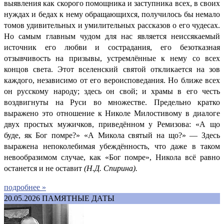
выявления как скорого помощника и заступника всех, в своих
нуждах и бедах к нему обращающихся, получилось бы немало
томов удивительных и умилительных рассказов о его чудесах.
Но самым главным чудом для нас является неиссякаемый
источник его любви и сострадания, его безотказная
отзывчивость на призывы, устремлённые к нему со всех
концов света. Этот вселенский святой откликается на зов
каждого, независимо от его вероисповедания. Но ближе всех
он русскому народу; здесь он свой; и храмы в его честь
воздвигнуты на Руси во множестве. Предельно кратко
выражено это отношение к Николе Милостивому в диалоге
двух простых мужичков, приведённом у Ремизова: «А що
буде, як Бог помре?» «А Микола святый на що?» — Здесь
выражена непоколебимая убеждённость, что даже в таком
невообразимом случае, как «Бог помре», Никола всё равно
останется и не оставит
(
Н.Д. Спирина).
подробнее »
20.05.2026
ПАМЯТНЫЕ ДАТЫ