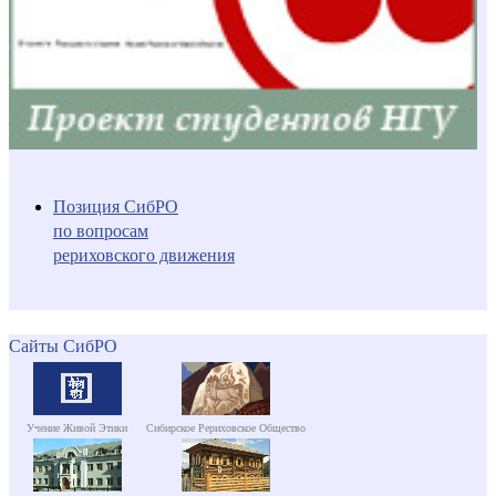
Позиция СибРО
по вопросам
рериховского движения
Сайты СибРО
Учение Живой Этики
Сибирское Рериховское Общество