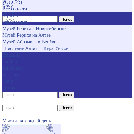
РОССИЯ
Хочу
Все соцсети
помочь
Музеи и
Поиск
учреждения
Музей Рериха в Новосибирске
Музей Рериха на Алтае
Музей Абрамова в Венёве
"Наследие Алтая" - Верх-Уймон
Позиция
СибРО
Книжный
магазин
Хочу
помочь
Поиск
Поиск
Мысли на каждый день