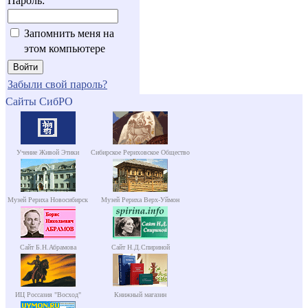
Пароль:
Запомнить меня на
этом компьютере
Забыли свой пароль?
Сайты СибРО
Учение Живой Этики
Сибирское Рериховское Общество
Музей Рериха Новосибирск
Музей Рериха Верх-Уймон
Сайт Б.Н.Абрамова
Сайт Н.Д.Спириной
ИЦ Россазия "Восход"
Книжный магазин