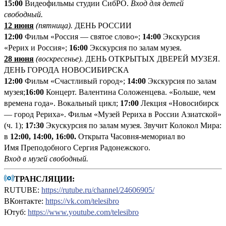
1
5:00
Видеофильмы студии СибРО.
Вход для детей
свободный.
12 июня
(пятница
).
ДЕНЬ РОССИИ
12:00
Фильм «Россия ― святое слово»;
14:00
Экскурсия
«Рерих и Россия»;
16:00
Экскурсия по залам музея.
28 июня
(воскресенье).
ДЕНЬ ОТКРЫТЫХ ДВЕРЕЙ МУЗЕЯ.
ДЕНЬ ГОРОДА НОВОСИБИРСКА
12:00
Фильм «Счастливый город»;
14:00
Экскурсия по залам
музея;
16:00
Концерт. Валентина Соложенцева. «Больше, чем
времена года». Вокальный цикл;
17:00
Лекция «Новосибирск
— город Рериха». Фильм «Музей Рериха в России Азиатской»
(ч. 1);
17:30
Экускурсия по залам музея. Звучит Колокол Мира:
в
12:00, 14:00, 16:00.
Открыта Часовня-мемориал во
Имя Преподобного Сергия Радонежского.
Вход в музей свободный
.
ТРАНСЛЯЦИИ:
RUTUBE:
https://rutube.ru/channel/24606905/
ВКонтакте:
https://vk.com/telesibro
Ютуб:
https://www.youtube.com/telesibro