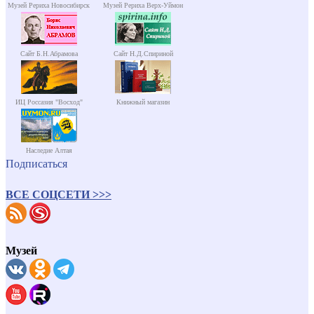
Музей Рериха Новосибирск
Музей Рериха Верх-Уймон
Сайт Б.Н.Абрамова
Сайт Н.Д.Спириной
ИЦ Россазия "Восход"
Книжный магазин
Наследие Алтая
Подписаться
ВСЕ СОЦСЕТИ >>>
Музей