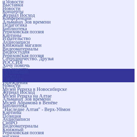
и новости
Выставки
Новости
Концерты
Журнал Восход
Конференции
Альманах Зов времени
Педагогика
Библиотека
Рериховская поэзия
Картины
Издательство
Аудиозаписи
Книжный магазин
Видеоматериалы
Видеостудия
Рериховская поэзия
Сотрудничество. Друзья
РОССИЯ
Хочу помочь
Все соцсети
Публикации
Музеи и
и новости
учреждения
Новости
Музей Рериха в Новосибирске
Журнал Восход
Музей Рериха на Алтае
Альманах Зов времени
Музей Абрамова в Венёве
Библиотека
"Наследие Алтая" - Верх-Уймон
Картины
Позиция
Аудиозаписи
СибРО
Видеоматериалы
Книжный
Рериховская поэзия
магазин