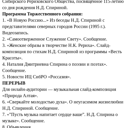
Сибирского Рериховского Общества, посвящённое 115-летию
со дня рождения Н.Д. Спириной.
Программа Торжественного собрания:
1. «В Новую Россию...» Из беседы Н.Д. Спириной с
представителями северных городов России (1995 г.).
Видеозапись.
2. «Самоотверженное Служение Свету». Сообщение.
3. «Женские образы в творчестве Н.К. Рериха». Слайд-
композиция по стихам Н.Д. Спириной из программы «Весть
Красоты».
4. Наталия Дмитриевна Спирина о поэзии и поэтах».
Сообщение.
5. Новости ИЦ СибРО «Россазия».
ПЕРЕРЫВ
Для онлайн-аудитории — музыкальная слайд-композиция
«Природа Алтая».
6. «Сверкайте молодостью духа». О неугасимом жизнелюбии
Н.Д. Спириной. Сообщение.
7. «”Пусть музыка напитает сердце ваше”. Н.Д. Спирина о
музыке». Сообщение.
8. Объявления.