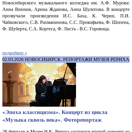
Новосибирского музыкального колледжа им. А.Ф. Мурова:
Анна Винник, Арина Жданова, Анна Шулепова. В концерте
прозвучали произведения И.С. Баха, К. Черни, П.И.
Чайковского, С.В. Рахманинова, С.С. Прокофьева, Ф. Шопена,
Ф. Шуберта, С.А. Кортеса, Ф. Листа - В.С. Горовица.
подробнее »
02.03.2026
НОВОСИБИРСК. РЕПОРТАЖИ МУЗЕЯ РЕРИХА
«Эпоха классицизма». Концерт из цикла
«Музыка сквозь века». Фоторепортаж
28 февраля в Музее Н.К. Рериха состоялся второй концерт из