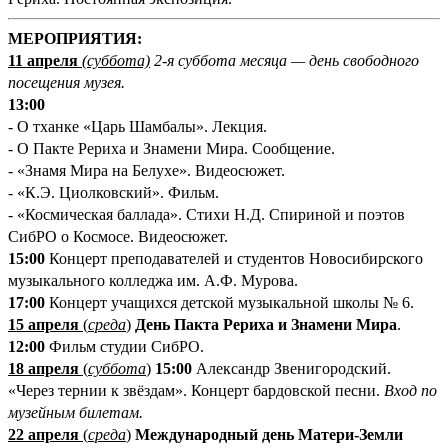
М
ЕРОПРИЯТИЯ:
11 апреля
(суббота)
2-я суббота месяца — день свободного
посещения музея.
13:00
- О тханке «Царь Шамбалы». Лекция.
- О Пакте Рериха и Знамени Мира. Сообщение.
- «Знамя Мира на Белухе». Видеосюжет.
- «К.Э. Циолковский». Фильм.
- «Космическая баллада». Стихи Н.Д. Спириной и поэтов
СибРО о Космосе. Видеосюжет.
15:00
Концерт преподавателей и студентов Новосибирского
музыкального колледжа им. А.Ф. Мурова.
17:00
Концерт учащихся детской музыкальной школы №
6.
15 апреля
(
среда
)
День Пакта Рериха и Знамени Мира
.
12:00
Фильм студии СибРО.
18 апреля
(
суббота
)
15:00
Александр Звенигородский.
«Через тернии к звёздам». Концерт бардовской песни.
Вход по
музейным билетам.
22 апреля
(
среда
)
Международный день Матери-Земли