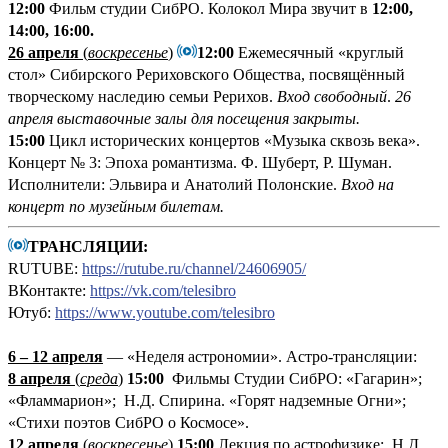
12:00
Фильм студии СибРО. Колокол Мира звучит в
12:00,
14:00, 16:00.
26 апреля
(
воскресенье
)
12:00
Ежемесячный «круглый
стол» Сибирского Рериховского Общества, посвящённый
творческому наследию семьи Рерихов.
Вход свободный
.
26
апреля выставочные залы для посещения закрыты.
15:00
Цикл исторических концертов «Музыка сквозь века».
Концерт № 3: Эпоха романтизма. Ф. Шуберт, Р. Шуман.
Исполнители: Эльвира и Анатолий Полонские.
Вход на
концерт по музейным билетам.
ТРАНСЛЯЦИИ:
RUTUBE:
https://rutube.ru/channel/24606905/
ВКонтакте:
https://vk.com/telesibro
Ютуб:
https://www.youtube.com/telesibro
6 – 12 апреля
— «Неделя астрономии». Астро-трансляции:
8 апреля
(
среда
)
15:00
Фильмы Студии СибРО: «Гагарин»;
«Фламмарион»; Н.Д. Спирина. «Горят надземные Огни»;
«Стихи поэтов СибРО о Космосе».
12 апреля
(
воскресенье
)
15:00
Лекция по астрофизике; Н.Д.