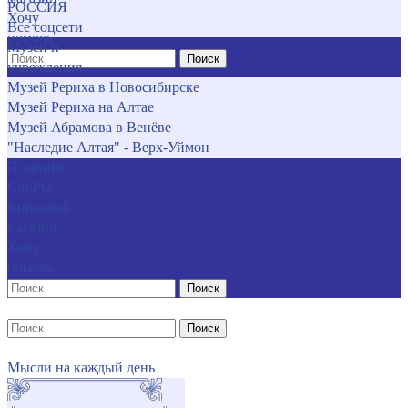
РОССИЯ
Хочу
Все соцсети
помочь
Музеи и
Поиск
учреждения
Музей Рериха в Новосибирске
Музей Рериха на Алтае
Музей Абрамова в Венёве
"Наследие Алтая" - Верх-Уймон
Позиция
СибРО
Книжный
магазин
Хочу
помочь
Поиск
Поиск
Мысли на каждый день