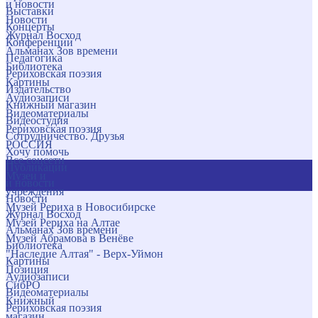
и новости
Выставки
Новости
Концерты
Журнал Восход
Конференции
Альманах Зов времени
Педагогика
Библиотека
Рериховская поэзия
Картины
Издательство
Аудиозаписи
Книжный магазин
Видеоматериалы
Видеостудия
Рериховская поэзия
Сотрудничество. Друзья
РОССИЯ
Хочу помочь
Все соцсети
Публикации
Музеи и
и новости
учреждения
Новости
Музей Рериха в Новосибирске
Журнал Восход
Музей Рериха на Алтае
Альманах Зов времени
Музей Абрамова в Венёве
Библиотека
"Наследие Алтая" - Верх-Уймон
Картины
Позиция
Аудиозаписи
СибРО
Видеоматериалы
Книжный
Рериховская поэзия
магазин