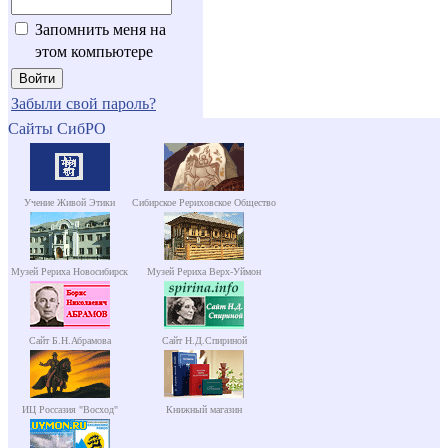
Запомнить меня на
этом компьютере
Забыли свой пароль?
Сайты СибРО
Учение Живой Этики
Сибирское Рериховское Общество
Музей Рериха Новосибирск
Музей Рериха Верх-Уймон
Сайт Б.Н.Абрамова
Сайт Н.Д.Спириной
ИЦ Россазия "Восход"
Книжный магазин