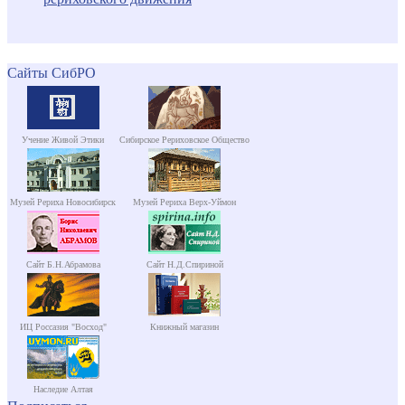
Сайты СибРО
Учение Живой Этики
Сибирское Рериховское Общество
Музей Рериха Новосибирск
Музей Рериха Верх-Уймон
Сайт Б.Н.Абрамова
Сайт Н.Д.Спириной
ИЦ Россазия "Восход"
Книжный магазин
Наследие Алтая