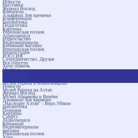
Новости
Выставки
Журнал Восход
Концерты
Альманах Зов времени
Конференции
Библиотека
Педагогика
Картины
Рериховская поэзия
Аудиозаписи
Издательство
Видеоматериалы
Книжный магазин
Рериховская поэзия
Видеостудия
РОССИЯ
Сотрудничество. Друзья
Все соцсети
Хочу помочь
Музеи и
Публикации
учреждения
и новости
Музей Рериха в Новосибирске
Новости
Музей Рериха на Алтае
Журнал Восход
Музей Абрамова в Венёве
Альманах Зов времени
"Наследие Алтая" - Верх-Уймон
Библиотека
Позиция
Картины
СибРО
Аудиозаписи
Книжный
Видеоматериалы
магазин
Рериховская поэзия
Хочу