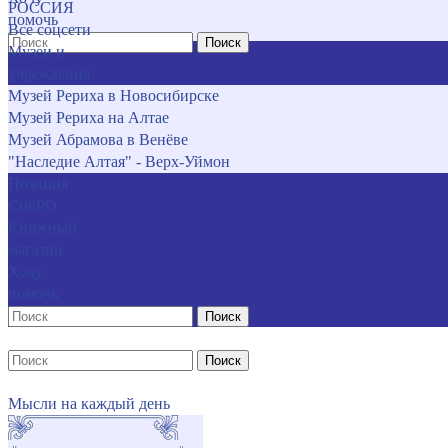
РОССИЯ
помочь
Все соцсети
Поиск
Музеи и
учреждения
Музей Рериха в Новосибирске
Музей Рериха на Алтае
Музей Абрамова в Венёве
"Наследие Алтая" - Верх-Уймон
Позиция
СибРО
Книжный
магазин
Хочу
помочь
Поиск
Поиск
Мысли на каждый день