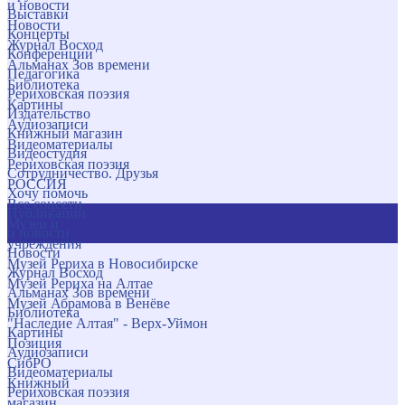
и новости
Выставки
Новости
Концерты
Журнал Восход
Конференции
Альманах Зов времени
Педагогика
Библиотека
Рериховская поэзия
Картины
Издательство
Аудиозаписи
Книжный магазин
Видеоматериалы
Видеостудия
Рериховская поэзия
Сотрудничество. Друзья
РОССИЯ
Хочу помочь
Все соцсети
Публикации
Музеи и
и новости
учреждения
Новости
Музей Рериха в Новосибирске
Журнал Восход
Музей Рериха на Алтае
Альманах Зов времени
Музей Абрамова в Венёве
Библиотека
"Наследие Алтая" - Верх-Уймон
Картины
Позиция
Аудиозаписи
СибРО
Видеоматериалы
Книжный
Рериховская поэзия
магазин