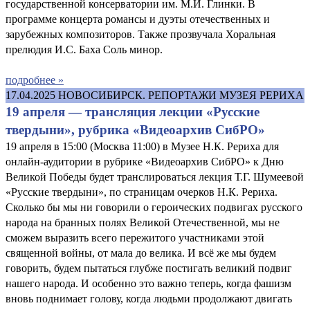
государственной консерватории им. М.И. Глинки. В
программе концерта романсы и дуэты отечественных и
зарубежных композиторов. Также прозвучала Хоральная
прелюдия И.С. Баха Соль минор.
подробнее »
17.04.2025
НОВОСИБИРСК. РЕПОРТАЖИ МУЗЕЯ РЕРИХА
19 апреля — трансляция лекции «Русские
твердыни», рубрика «Видеоархив СибРО»
19 апреля в 15:00 (Москва 11:00) в Музее Н.К. Рериха для
онлайн-аудитории в рубрике «Видеоархив СибРО» к Дню
Великой Победы будет транслироваться лекция Т.Г. Шумеевой
«Русские твердыни», по страницам очерков Н.К. Рериха.
Сколько бы мы ни говорили о героических подвигах русского
народа на бранных полях Великой Отечественной, мы не
сможем выразить всего пережитого участниками этой
священной войны, от мала до велика. И всё же мы будем
говорить, будем пытаться глубже постигать великий подвиг
нашего народа. И особенно это важно теперь, когда фашизм
вновь поднимает голову, когда людьми продолжают двигать