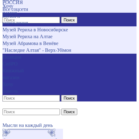
РОССИЯ
Хочу
Все соцсети
помочь
Музеи и
Поиск
учреждения
Музей Рериха в Новосибирске
Музей Рериха на Алтае
Музей Абрамова в Венёве
"Наследие Алтая" - Верх-Уймон
Позиция
СибРО
Книжный
магазин
Хочу
помочь
Поиск
Поиск
Мысли на каждый день