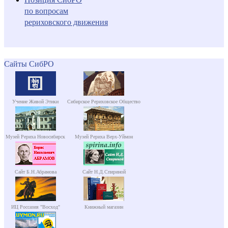
по вопросам
рериховского движения
Сайты СибРО
Учение Живой Этики
Сибирское Рериховское Общество
Музей Рериха Новосибирск
Музей Рериха Верх-Уймон
Сайт Б.Н.Абрамова
Сайт Н.Д.Спириной
ИЦ Россазия "Восход"
Книжный магазин