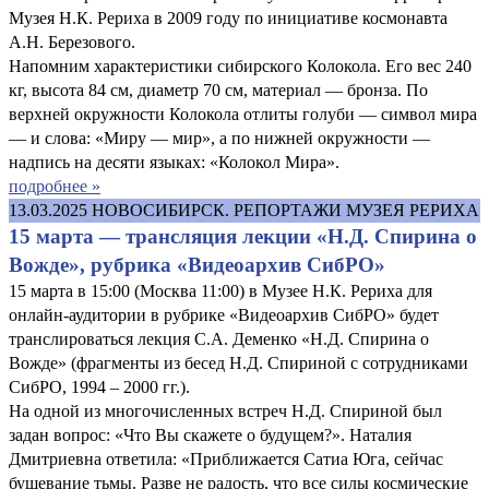
Музея Н.К. Рериха в 2009 году по инициативе космонавта
А.Н. Березового.
Напомним характеристики сибирского Колокола. Его вес 240
кг, высота 84 см, диаметр 70 см, материал — бронза. По
верхней окружности Колокола отлиты голуби — символ мира
— и слова: «Миру — мир», а по нижней окружности —
надпись на десяти языках: «Колокол Мира».
подробнее »
13.03.2025
НОВОСИБИРСК. РЕПОРТАЖИ МУЗЕЯ РЕРИХА
15 марта — трансляция лекции «Н.Д. Спирина о
Вожде», рубрика «Видеоархив СибРО»
15 марта в 15:00 (Москва 11:00) в Музее Н.К. Рериха для
онлайн-аудитории в рубрике «Видеоархив СибРО» будет
транслироваться лекция С.А. Деменко «Н.Д. Спирина о
Вожде» (фрагменты из бесед Н.Д. Спириной с сотрудниками
СибРО, 1994 – 2000 гг.).
На одной из многочисленных встреч Н.Д. Спириной был
задан вопрос: «Что Вы скажете о будущем?». Наталия
Дмитриевна ответила: «Приближается Сатиа Юга, сейчас
бушевание тьмы. Разве не радость, что все силы космические