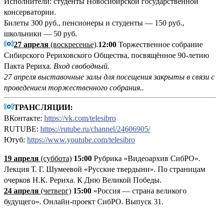
Исполнители: студенты Новосибирской государственной
консерватории.
Билеты 300 руб., пенсионеры и студенты — 150 руб.,
школьники — 50 руб.
27 апреля
(воскресенье)
.
12:00
Торжественное собрание
Сибирского Рериховского Общества, посвящённое 90-летию
Пакта Рериха.
Вход свободный.
27 апреля выставочные залы для посещения закрыты в связи с
проведением торжественного собрания..
ТРАНСЛЯЦИИ:
ВКонтакте:
https://vk.com/telesibro
RUTUBE:
https://rutube.ru/channel/24606905/
Ютуб:
https://www.youtube.com/telesibro
19 апреля
(суббота)
15:00
Рубрика «Видеоархив СибРО».
Лекция Т. Г. Шумеевой «Русские твердыни». По страницам
очерков Н.К. Рериха. К Дню Великой Победы.
24 апреля
(четверг)
15:00
«Россия — страна великого
будущего». Онлайн-проект СибРО. Выпуск 31.