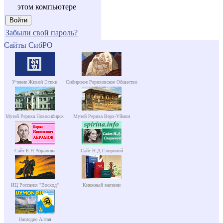
этом компьютере
Забыли свой пароль?
Сайты СибРО
Учение Живой Этики
Сибирское Рериховское Общество
Музей Рериха Новосибирск
Музей Рериха Верх-Уймон
Сайт Б.Н.Абрамова
Сайт Н.Д.Спириной
ИЦ Россазия "Восход"
Книжный магазин
Наследие Алтая