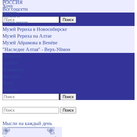
РОССИЯ
Хочу
Все соцсети
помочь
Музеи и
Поиск
учреждения
Музей Рериха в Новосибирске
Музей Рериха на Алтае
Музей Абрамова в Венёве
"Наследие Алтая" - Верх-Уймон
Позиция
СибРО
Книжный
магазин
Хочу
помочь
Поиск
Поиск
Мысли на каждый день