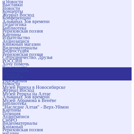
и новости
Выставки
Новости
Концерты
Журнал Восход
Конференции
Альманах Зов времени
Педагогика
Библиотека
Рериховская поэзия
Картины
Издательство
Аудиозаписи
Книжный магазин
Видеоматериалы
Видеостудия
Рериховская поэзия
Сотрудничество. Друзья
РОССИЯ
Хочу помочь
Все соцсети
Публикации
Музеи и
и новости
учреждения
Новости
Музей Рериха в Новосибирске
Журнал Восход
Музей Рериха на Алтае
Альманах Зов времени
Музей Абрамова в Венёве
Библиотека
"Наследие Алтая" - Верх-Уймон
Картины
Позиция
Аудиозаписи
СибРО
Видеоматериалы
Книжный
Рериховская поэзия
магазин