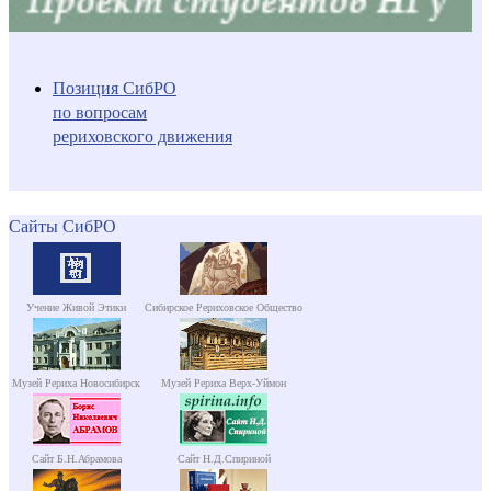
Позиция СибРО
по вопросам
рериховского движения
Сайты СибРО
Учение Живой Этики
Сибирское Рериховское Общество
Музей Рериха Новосибирск
Музей Рериха Верх-Уймон
Сайт Б.Н.Абрамова
Сайт Н.Д.Спириной