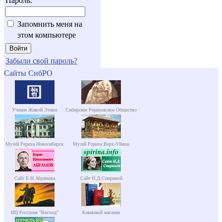
Пароль:
Запомнить меня на
этом компьютере
Забыли свой пароль?
Сайты СибРО
Учение Живой Этики
Сибирское Рериховское Общество
Музей Рериха Новосибирск
Музей Рериха Верх-Уймон
Сайт Б.Н.Абрамова
Сайт Н.Д.Спириной
ИЦ Россазия "Восход"
Книжный магазин