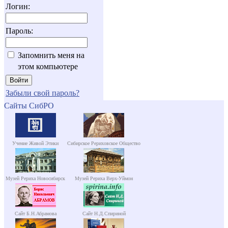
Логин:
Пароль:
Запомнить меня на
этом компьютере
Забыли свой пароль?
Сайты СибРО
Учение Живой Этики
Сибирское Рериховское Общество
Музей Рериха Новосибирск
Музей Рериха Верх-Уймон
Сайт Б.Н.Абрамова
Сайт Н.Д.Спириной