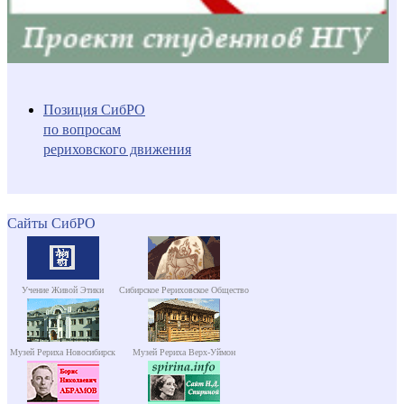
Позиция СибРО
по вопросам
рериховского движения
Сайты СибРО
Учение Живой Этики
Сибирское Рериховское Общество
Музей Рериха Новосибирск
Музей Рериха Верх-Уймон