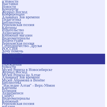
и новости
Выставки
Новости
Концерты
Журнал Восход
Конференции
Альманах Зов времени
Педагогика
Библиотека
Рериховская поэзия
Картины
Издательство
Аудиозаписи
Книжный магазин
Видеоматериалы
Видеостудия
Рериховская поэзия
Сотрудничество. Друзья
РОССИЯ
Хочу помочь
Все соцсети
Публикации
Музеи и
и новости
учреждения
Новости
Музей Рериха в Новосибирске
Журнал Восход
Музей Рериха на Алтае
Альманах Зов времени
Музей Абрамова в Венёве
Библиотека
"Наследие Алтая" - Верх-Уймон
Картины
Позиция
Аудиозаписи
СибРО
Видеоматериалы
Книжный
Рериховская поэзия
магазин