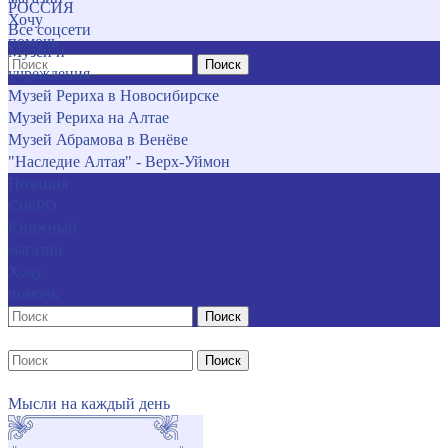
РОССИЯ
Хочу
Все соцсети
помочь
Музеи и
Поиск
учреждения
Музей Рериха в Новосибирске
Музей Рериха на Алтае
Музей Абрамова в Венёве
"Наследие Алтая" - Верх-Уймон
Позиция
СибРО
Книжный
магазин
Хочу
помочь
Поиск
Поиск
Мысли на каждый день