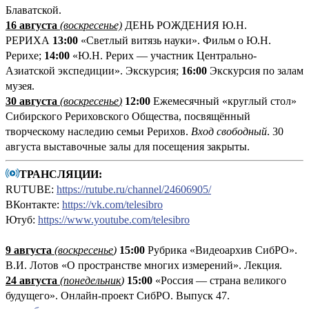
Блаватской.
16 августа
(воскресенье)
ДЕНЬ РОЖДЕНИЯ Ю.Н.
РЕРИХА
13:00
«Светлый витязь науки». Фильм о Ю.Н.
Рерихе;
14:00
«Ю.Н. Рерих — участник Центрально-
Азиатской экспедиции». Экскурсия;
16:00
Экскурсия по залам
музея.
30 августа
(воскресенье
)
12:00
Ежемесячный «круглый стол»
Сибирского Рериховского Общества, посвящённый
творческому наследию семьи Рерихов.
Вход свободный
. 30
августа выставочные залы для посещения закрыты.
ТРАНСЛЯЦИИ:
RUTUBE:
https://rutube.ru/channel/24606905/
ВКонтакте:
https://vk.com/telesibro
Ютуб:
https://www.youtube.com/telesibro
9 августа
(
воскресенье
)
1
5:00
Рубрика «Видеоархив СибРО».
В.И. Лотов «О пространстве многих измерений». Лекция.
24 августа
(понедельник
)
15:00
«Россия — страна великого
будущего». Онлайн-проект СибРО. Выпуск 47.