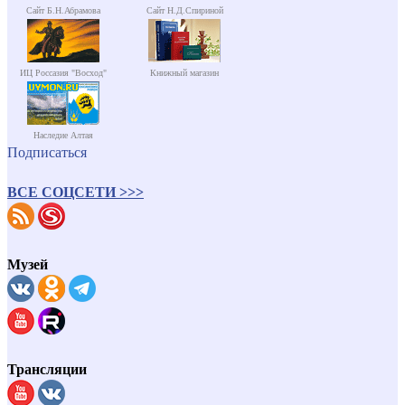
Сайт Б.Н.Абрамова
Сайт Н.Д.Спириной
ИЦ Россазия "Восход"
Книжный магазин
Наследие Алтая
Подписаться
ВСЕ СОЦСЕТИ >>>
Музей
Трансляции