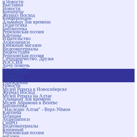
и новости
Выставки
Новости
Концерты
Журнал Восход
Конференции
Альманах Зов времени
Педагогика
Библиотека
Рериховская поэзия
Картины
Издательство
Аудиозаписи
Книжный магазин
Видеоматериалы
Видеостудия
Рериховская поэзия
Сотрудничество. Друзья
РОССИЯ
Хочу помочь
Все соцсети
Публикации
Музеи и
и новости
учреждения
Новости
Музей Рериха в Новосибирске
Журнал Восход
Музей Рериха на Алтае
Альманах Зов времени
Музей Абрамова в Венёве
Библиотека
"Наследие Алтая" - Верх-Уймон
Картины
Позиция
Аудиозаписи
СибРО
Видеоматериалы
Книжный
Рериховская поэзия
магазин