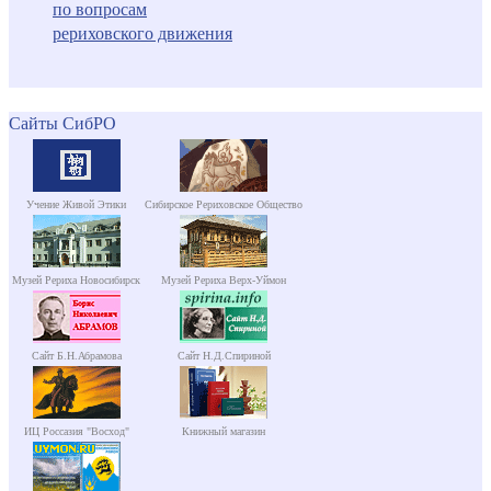
по вопросам
рериховского движения
Сайты СибРО
Учение Живой Этики
Сибирское Рериховское Общество
Музей Рериха Новосибирск
Музей Рериха Верх-Уймон
Сайт Б.Н.Абрамова
Сайт Н.Д.Спириной
ИЦ Россазия "Восход"
Книжный магазин