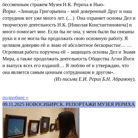
бессменным стражем Музея Н.К. Рериха в Нью-
Йорке. «Зинаида Григорьевна – мой доверенный Друг и наш
сотрудник вот уже много лет. (…) Она охраняет основы Дел и
творческую деятельность Н.К. [Николая Константиновича] и
много помогает мне. Если бы не она, у меня были бы связаны
руки и я не могла бы продолжать свою основную работу. Я
целиком доверяю ей и знаю её абсолютное бескорыстие… …
Огромная работа поручена ей – защищать основы Дел и Знамя
Мира, а также продолжать деятельность Общества Агни Йоги
и выпуск всех его изданий… Я люблю её и утверждаю, что
она является самым ценным сотрудником и другом».
(Из письма Е.И. Рерих Б.Н. Абрамову).
подробнее »
09.11.2025
НОВОСИБИРСК. РЕПОРТАЖИ МУЗЕЯ РЕРИХА