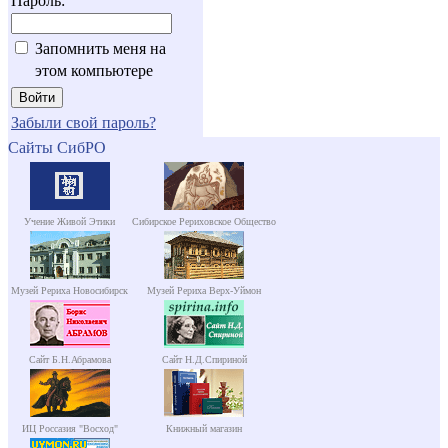
Пароль:
Запомнить меня на
этом компьютере
Забыли свой пароль?
Сайты СибРО
Учение Живой Этики
Сибирское Рериховское Общество
Музей Рериха Новосибирск
Музей Рериха Верх-Уймон
Сайт Б.Н.Абрамова
Сайт Н.Д.Спириной
ИЦ Россазия "Восход"
Книжный магазин