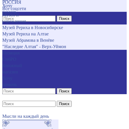
РОССИЯ
Хочу
Все соцсети
помочь
Музеи и
Поиск
учреждения
Музей Рериха в Новосибирске
Музей Рериха на Алтае
Музей Абрамова в Венёве
"Наследие Алтая" - Верх-Уймон
Позиция
СибРО
Книжный
магазин
Хочу
помочь
Поиск
Поиск
Мысли на каждый день