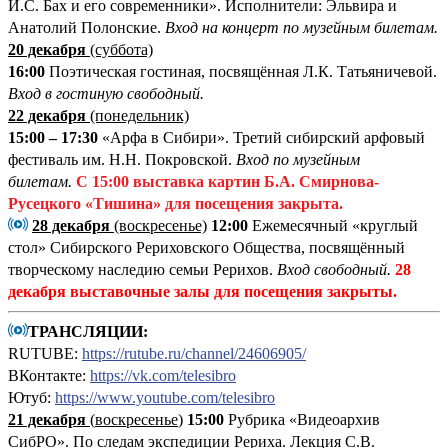
И.С. Бах и его современники». Исполнители: Эльвира и
Анатолий Полонские.
Вход на концерт по музейным билетам.
20 декабря
(суббота)
16:00
Поэтическая гостиная, посвящённая Л.К. Татьяничевой.
Вход в гостиную свободный.
22 декабря
(понедельник)
15:00 – 17:30
«Арфа в Сибири». Третий сибирский арфовый
фестиваль им. Н.Н. Покровской.
Вход по музейным
билетам.
С 15:00
выставка картин Б.А. Смирнова-
Русецкого «Тишина»
для посещения закрыта.
28 декабря
(воскресенье)
12:00
Ежемесячный «круглый
стол» Сибирского Рериховского Общества, посвящённый
творческому наследию семьи Рерихов.
Вход свободный.
28
декабря выставочные залы для посещения закрыты.
ТРАНСЛЯЦИИ:
RUTUBE:
https://rutube.ru/channel/24606905/
ВКонтакте:
https://vk.com/telesibro
Ютуб:
https://www.youtube.com/telesibro
21 декабря
(
воскресенье
)
15:00
Рубрика «Видеоархив
СибРО». По следам экспедиции Рериха. Лекция С.В.