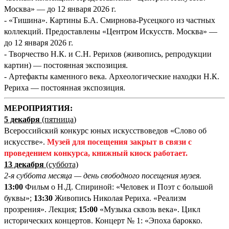
Москва» — до 12 января 2026 г.
- «Тишина». Картины Б.А. Смирнова-Русецкого из частных
коллекций. Предоставлены «Центром Искусств. Москва» —
до 12 января 2026 г.
- Творчество Н.К. и С.Н. Рерихов (живопись, репродукции
картин) — постоянная экспозиция.
- Артефакты каменного века. Археологические находки Н.К.
Рериха — постоянная экспозиция.
М
ЕРОПРИЯТИЯ:
5 декабря
(пятница
)
Всероссийский конкурс юных искусствоведов «Слово об
искусстве».
Музей для посещения закрыт в связи с
проведением конкурса, книжный киоск работает.
13 декабря
(суббота)
2-я суббота месяца — день свободного посещения музея.
13:00
Фильм о Н.Д. Спириной: «Человек и Поэт с большой
буквы»;
13:30
Живопись Николая Рериха. «Реализм
прозрения». Лекция;
15:00
«Музыка сквозь века». Цикл
исторических концертов. Концерт № 1: «Эпоха барокко.