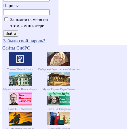
Пароль:
Запомнить меня на
этом компьютере
Забыли свой пароль?
Сайты СибРО
Учение Живой Этики
Сибирское Рериховское Общество
Музей Рериха Новосибирск
Музей Рериха Верх-Уймон
Сайт Б.Н.Абрамова
Сайт Н.Д.Спириной
ИЦ Россазия "Восход"
Книжный магазин