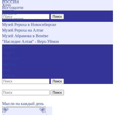
РОССИЯ
Хочу
Все соцсети
помочь
Музеи и
Поиск
учреждения
Музей Рериха в Новосибирске
Музей Рериха на Алтае
Музей Абрамова в Венёве
"Наследие Алтая" - Верх-Уймон
Позиция
СибРО
Книжный
магазин
Хочу
помочь
Поиск
Поиск
Мысли на каждый день