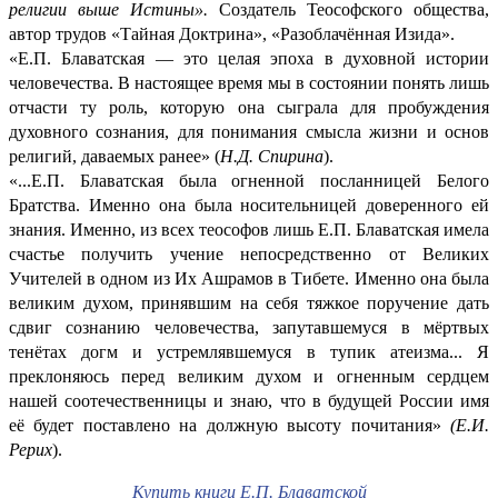
религии выше Истины».
Создатель Теософского общества,
автор трудов «Тайная Доктрина», «Разоблачённая Изида».
«Е.П. Блаватская — это целая эпоха в духовной истории
человечества. В настоящее время мы в состоянии понять лишь
отчасти ту роль, которую она сыграла для пробуждения
духовного сознания, для понимания смысла жизни и основ
религий, даваемых ранее» (
Н.Д. Спирина
).
«...Е.П. Блаватская была огненной посланницей Белого
Братства. Именно она была носительницей доверенного ей
знания. Именно, из всех теософов лишь Е.П. Блаватская имела
счастье получить учение непосредственно от Великих
Учителей в одном из Их Ашрамов в Тибете. Именно она была
великим духом, принявшим на себя тяжкое поручение дать
сдвиг сознанию человечества, запутавшемуся в мёртвых
тенётах догм и устремлявшемуся в тупик атеизма... Я
преклоняюсь перед великим духом и огненным сердцем
нашей соотечественницы и знаю, что в будущей России имя
её будет поставлено на должную высоту почитания»
(Е.И.
Рерих
).
Купить книги Е.П. Блаватской