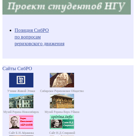
Позиция СибРО
по вопросам
рериховского движения
Сайты СибРО
Учение Живой Этики
Сибирское Рериховское Общество
Музей Рериха Новосибирск
Музей Рериха Верх-Уймон
Сайт Б.Н.Абрамова
Сайт Н.Д.Спириной