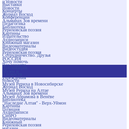
и новости
Выставки
Новости
Концерты
Журнал Восход
Конференции
Альманах Зов времени
Педагогика
Библиотека
Рериховская поэзия
Картины
Издательство
Аудиозаписи
Книжный магазин
Видеоматериалы
Видеостудия
Рериховская поэзия
Сотрудничество. Друзья
РОССИЯ
Хочу помочь
Все соцсети
Публикации
Музеи и
и новости
учреждения
Новости
Музей Рериха в Новосибирске
Журнал Восход
Музей Рериха на Алтае
Альманах Зов времени
Музей Абрамова в Венёве
Библиотека
"Наследие Алтая" - Верх-Уймон
Картины
Позиция
Аудиозаписи
СибРО
Видеоматериалы
Книжный
Рериховская поэзия
магазин