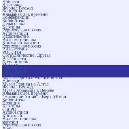
Новости
Выставки
Журнал Восход
Концерты
Альманах Зов времени
Конференции
Библиотека
Педагогика
Картины
Рериховская поэзия
Аудиозаписи
Издательство
Видеоматериалы
Книжный магазин
Рериховская поэзия
Видеостудия
РОССИЯ
Сотрудничество. Друзья
Все соцсети
Хочу помочь
Музеи и
Публикации
учреждения
и новости
Музей Рериха в Новосибирске
Новости
Музей Рериха на Алтае
Журнал Восход
Музей Абрамова в Венёве
Альманах Зов времени
"Наследие Алтая" - Верх-Уймон
Библиотека
Позиция
Картины
СибРО
Аудиозаписи
Книжный
Видеоматериалы
магазин
Рериховская поэзия
Хочу