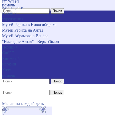
РОССИЯ
помочь
Все соцсети
Поиск
Музеи и
учреждения
Музей Рериха в Новосибирске
Музей Рериха на Алтае
Музей Абрамова в Венёве
"Наследие Алтая" - Верх-Уймон
Позиция
СибРО
Книжный
магазин
Хочу
помочь
Поиск
Поиск
Мысли на каждый день