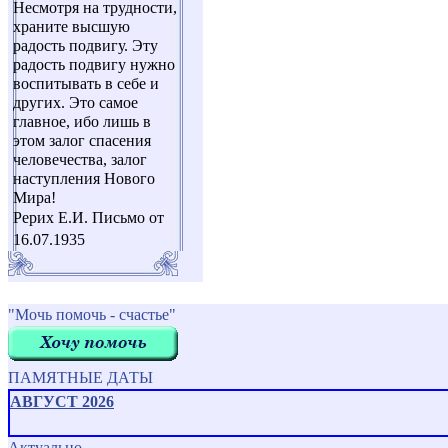
Несмотря на трудности,
храните высшую
радость подвигу. Эту
радость подвигу нужно
воспитывать в себе и
других. Это самое
главное, ибо лишь в
этом залог спасения
человечества, залог
наступления Нового
Мира!
Рерих Е.И. Письмо от
16.07.1935
"Мочь помочь - счастье"
ПАМЯТНЫЕ ДАТЫ
АВГУСТ 2026
Актуально