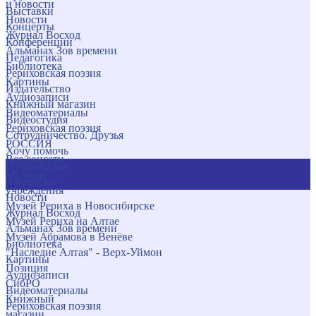
и новости
Выставки
Новости
Концерты
Журнал Восход
Конференции
Альманах Зов времени
Педагогика
Библиотека
Рериховская поэзия
Картины
Издательство
Аудиозаписи
Книжный магазин
Видеоматериалы
Видеостудия
Рериховская поэзия
Сотрудничество. Друзья
РОССИЯ
Хочу помочь
Все соцсети
Публикации
Музеи и
и новости
учреждения
Новости
Музей Рериха в Новосибирске
Журнал Восход
Музей Рериха на Алтае
Альманах Зов времени
Музей Абрамова в Венёве
Библиотека
"Наследие Алтая" - Верх-Уймон
Картины
Позиция
Аудиозаписи
СибРО
Видеоматериалы
Книжный
Рериховская поэзия
магазин