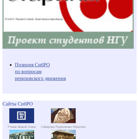
Позиция СибРО
по вопросам
рериховского движения
Сайты СибРО
Учение Живой Этики
Сибирское Рериховское Общество