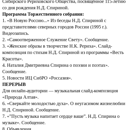
Сибирского Рериховского Общества, посвящённое 115-летию
со дня рождения Н.Д. Спириной.
Программа Торжественного собрания:
1. «В Новую Россию...» Из беседы Н.Д. Спириной с
представителями северных городов России (1995 г.).
Видеозапись.
2. «Самоотверженное Служение Свету». Сообщение.
3. «Женские образы в творчестве Н.К. Рериха». Слайд-
композиция по стихам Н.Д. Спириной из программы «Весть
Красоты».
4. Наталия Дмитриевна Спирина о поэзии и поэтах».
Сообщение.
5. Новости ИЦ СибРО «Россазия».
ПЕРЕРЫВ
Для онлайн-аудитории — музыкальная слайд-композиция
«Природа Алтая».
6. «Сверкайте молодостью духа». О неугасимом жизнелюбии
Н.Д. Спириной. Сообщение.
7. «”Пусть музыка напитает сердце ваше”. Н.Д. Спирина о
музыке». Сообщение.
8. Объявления.