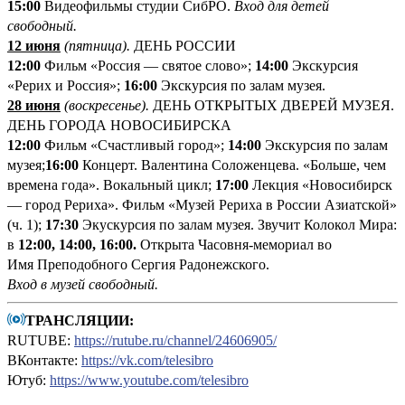
1
5:00
Видеофильмы студии СибРО.
Вход для детей
свободный.
12 июня
(пятница
).
ДЕНЬ РОССИИ
12:00
Фильм «Россия ― святое слово»;
14:00
Экскурсия
«Рерих и Россия»;
16:00
Экскурсия по залам музея.
28 июня
(воскресенье).
ДЕНЬ ОТКРЫТЫХ ДВЕРЕЙ МУЗЕЯ.
ДЕНЬ ГОРОДА НОВОСИБИРСКА
12:00
Фильм «Счастливый город»;
14:00
Экскурсия по залам
музея;
16:00
Концерт. Валентина Соложенцева. «Больше, чем
времена года». Вокальный цикл;
17:00
Лекция «Новосибирск
— город Рериха». Фильм «Музей Рериха в России Азиатской»
(ч. 1);
17:30
Экускурсия по залам музея. Звучит Колокол Мира:
в
12:00, 14:00, 16:00.
Открыта Часовня-мемориал во
Имя Преподобного Сергия Радонежского.
Вход в музей свободный
.
ТРАНСЛЯЦИИ:
RUTUBE:
https://rutube.ru/channel/24606905/
ВКонтакте:
https://vk.com/telesibro
Ютуб:
https://www.youtube.com/telesibro