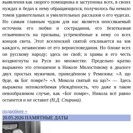
выявления как скорого помощника и заступника всех, в своих
нуждах и бедах к нему обращающихся, получилось бы немало
томов удивительных и умилительных рассказов о его чудесах.
Но самым главным чудом для нас является неиссякаемый
источник его любви и сострадания, его безотказная
отзывчивость на призывы, устремлённые к нему со всех
концов света. Этот вселенский святой откликается на зов
каждого, независимо от его вероисповедания. Но ближе всех
он русскому народу; здесь он свой; и храмы в его честь
воздвигнуты на Руси во множестве. Предельно кратко
выражено это отношение к Николе Милостивому в диалоге
двух простых мужичков, приведённом у Ремизова: «А що
буде, як Бог помре?» «А Микола святый на що?» — Здесь
выражена непоколебимая убеждённость, что даже в таком
невообразимом случае, как «Бог помре», Никола всё равно
останется и не оставит
(
Н.Д. Спирина).
подробнее »
20.05.2026
ПАМЯТНЫЕ ДАТЫ