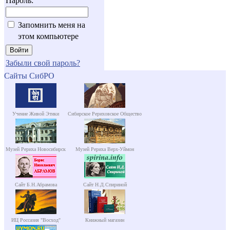
Пароль:
Запомнить меня на
этом компьютере
Забыли свой пароль?
Сайты СибРО
Учение Живой Этики
Сибирское Рериховское Общество
Музей Рериха Новосибирск
Музей Рериха Верх-Уймон
Сайт Б.Н.Абрамова
Сайт Н.Д.Спириной
ИЦ Россазия "Восход"
Книжный магазин