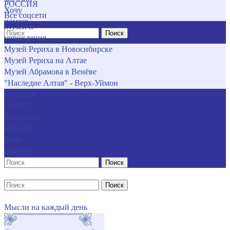
РОССИЯ
Хочу
Все соцсети
помочь
Музеи и
Поиск
учреждения
Музей Рериха в Новосибирске
Музей Рериха на Алтае
Музей Абрамова в Венёве
"Наследие Алтая" - Верх-Уймон
Позиция
СибРО
Книжный
магазин
Хочу
помочь
Поиск
Поиск
Мысли на каждый день