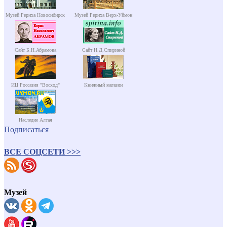
Музей Рериха Новосибирск
Музей Рериха Верх-Уймон
Сайт Б.Н.Абрамова
Сайт Н.Д.Спириной
ИЦ Россазия "Восход"
Книжный магазин
Наследие Алтая
Подписаться
ВСЕ СОЦСЕТИ >>>
Музей