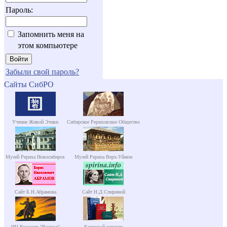
Пароль:
Запомнить меня на
этом компьютере
Забыли свой пароль?
Сайты СибРО
Учение Живой Этики
Сибирское Рериховское Общество
Музей Рериха Новосибирск
Музей Рериха Верх-Уймон
Сайт Б.Н.Абрамова
Сайт Н.Д.Спириной
ИЦ Россазия "Восход"
Книжный магазин