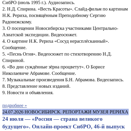
СибРО (июль 1995 г.). Аудиозапись.
2. Н.Д. Спирина. «Весть Красоты». Слайд-фильм по картинам
Н.К. Рериха, посвящённым Преподобному Сергию
Радонежскому.
3. О посещении Новосибирска участниками Центрально-
Азиатской экспедиции. Видеосюжет.
4. О картине Н.К. Рериха «Сосуд нерасплёсканный».
Сообщение.
5. «Песнь Огня». Видеосюжет по стихотворению Н.Д.
Спириной.
6. «Во дни суждённые зёрна процветут». О Борисе
Николаевиче Абрамове. Сообщение.
7. Музыкальные произведения Б.Н. Абрамова. Видеозапись.
8. Представление новых изданий.
9. Новости и объявления.
подробнее »
24.07.2026
НОВОСИБИРСК. РЕПОРТАЖИ МУЗЕЯ РЕРИХА
24 июля — «Россия — страна великого
будущего». Онлайн-проект СибРО, 46-й выпуск