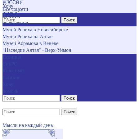
РОССИЯ
Хочу
Все соцсети
помочь
Музеи и
Поиск
учреждения
Музей Рериха в Новосибирске
Музей Рериха на Алтае
Музей Абрамова в Венёве
"Наследие Алтая" - Верх-Уймон
Позиция
СибРО
Книжный
магазин
Хочу
помочь
Поиск
Поиск
Мысли на каждый день