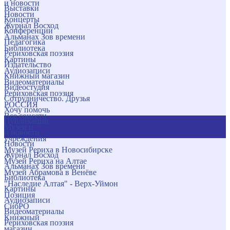
и новости
Выставки
Новости
Концерты
Журнал Восход
Конференции
Альманах Зов времени
Педагогика
Библиотека
Рериховская поэзия
Картины
Издательство
Аудиозаписи
Книжный магазин
Видеоматериалы
Видеостудия
Рериховская поэзия
Сотрудничество. Друзья
РОССИЯ
Хочу помочь
Все соцсети
Публикации
Музеи и
и новости
учреждения
Новости
Музей Рериха в Новосибирске
Журнал Восход
Музей Рериха на Алтае
Альманах Зов времени
Музей Абрамова в Венёве
Библиотека
"Наследие Алтая" - Верх-Уймон
Картины
Позиция
Аудиозаписи
СибРО
Видеоматериалы
Книжный
Рериховская поэзия
магазин