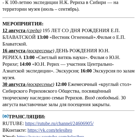
- К 100-летию экспедиции Н.К. Рериха в Сибири — на
территории музея (июль – сентябрь).
М
ЕРОПРИЯТИЯ:
12 августа
(среда
)
195 ЛЕТ СО ДНЯ РОЖДЕНИЯ Е.П.
БЛАВАТСКОЙ
13:00
«Вестник Огненный».Фильм о Е.П.
Блаватской.
16 августа
(воскресенье)
ДЕНЬ РОЖДЕНИЯ Ю.Н.
РЕРИХА
13:00
«Светлый витязь науки». Фильм о Ю.Н.
Рерихе;
14:00
«Ю.Н. Рерих — участник Центрально-
Азиатской экспедиции». Экскурсия;
16:00
Экскурсия по залам
музея.
30 августа
(воскресенье
)
12:00
Ежемесячный «круглый стол»
Сибирского Рериховского Общества, посвящённый
творческому наследию семьи Рерихов.
Вход свободный
. 30
августа выставочные залы для посещения закрыты.
ТРАНСЛЯЦИИ:
RUTUBE:
https://rutube.ru/channel/24606905/
ВКонтакте:
https://vk.com/telesibro
Ютуб:
https://www.youtube.com/telesibro