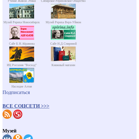
Учение Живой Этики
Сибирское Рериховское Общество
Музей Рериха Новосибирск
Музей Рериха Верх-Уймон
Сайт Б.Н.Абрамова
Сайт Н.Д.Спириной
ИЦ Россазия "Восход"
Книжный магазин
Наследие Алтая
Подписаться
ВСЕ СОЦСЕТИ >>>
Музей