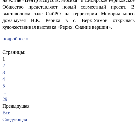
на Алтае «Центр Искусств. Москва» и Сибирское Рериховское
Общество представляют новый совместный проект. В
выставочном зале СибРО на территории Мемориального
дома-музея Н.К. Рериха в с. Верх-Уймон открылась
художественная выставка «Рерих. Сияние вершин».
подробнее »
Страницы:
1
2
3
4
5
...
29
Предыдущая
Все
Следующая