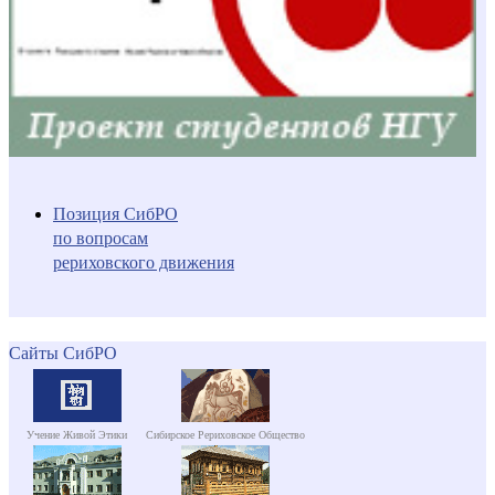
Позиция СибРО
по вопросам
рериховского движения
Сайты СибРО
Учение Живой Этики
Сибирское Рериховское Общество