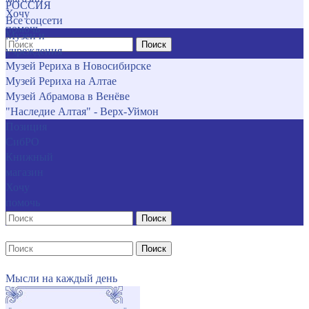
РОССИЯ
Хочу
Все соцсети
помочь
Музеи и
Поиск
учреждения
Музей Рериха в Новосибирске
Музей Рериха на Алтае
Музей Абрамова в Венёве
"Наследие Алтая" - Верх-Уймон
Позиция
СибРО
Книжный
магазин
Хочу
помочь
Поиск
Поиск
Мысли на каждый день