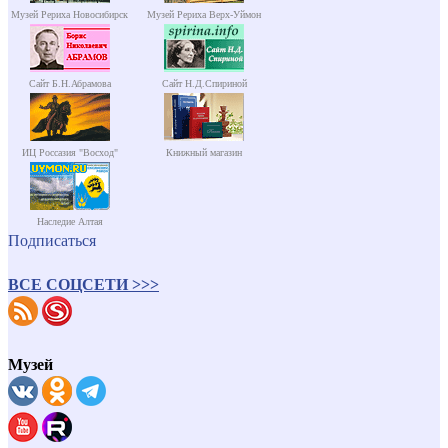
Музей Рериха Новосибирск
Музей Рериха Верх-Уймон
Сайт Б.Н.Абрамова
Сайт Н.Д.Спириной
ИЦ Россазия "Восход"
Книжный магазин
Наследие Алтая
Подписаться
ВСЕ СОЦСЕТИ >>>
Музей