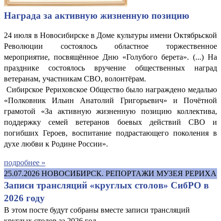
Награда за активную жизненную позицию
24 июля в Новосибирске в Доме культуры имени Октябрьской
Революции состоялось областное торжественное
мероприятие, посвящённое Дню «Голубого берета». (...) На
празднике состоялось вручение общественных наград
ветеранам, участникам СВО, волонтёрам.
Сибирское Рериховское Общество было награждено медалью
«Полковник Ильин Анатолий Григорьевич» и Почётной
грамотой «За активную жизненную позицию коллектива,
поддержку семей ветеранов боевых действий СВО и
погибших Героев, воспитание подрастающего поколения в
духе любви к Родине России».
подробнее »
25.07.2026
НОВОСИБИРСК. РЕПОРТАЖИ МУЗЕЯ РЕРИХА
Записи трансляций «круглых столов» СибРО в
2026 году
В этом посте будут собраны вместе записи трансляций
круглых столов за 2026 год.