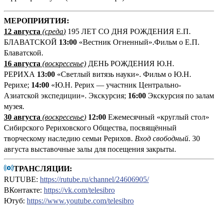
М
ЕРОПРИЯТИЯ:
12 августа
(среда
)
195 ЛЕТ СО ДНЯ РОЖДЕНИЯ Е.П.
БЛАВАТСКОЙ
13:00
«Вестник Огненный».Фильм о Е.П.
Блаватской.
16 августа
(воскресенье)
ДЕНЬ РОЖДЕНИЯ Ю.Н.
РЕРИХА
13:00
«Светлый витязь науки». Фильм о Ю.Н.
Рерихе;
14:00
«Ю.Н. Рерих — участник Центрально-
Азиатской экспедиции». Экскурсия;
16:00
Экскурсия по залам
музея.
30 августа
(воскресенье
)
12:00
Ежемесячный «круглый стол»
Сибирского Рериховского Общества, посвящённый
творческому наследию семьи Рерихов.
Вход свободный
. 30
августа выставочные залы для посещения закрыты.
ТРАНСЛЯЦИИ:
RUTUBE:
https://rutube.ru/channel/24606905/
ВКонтакте:
https://vk.com/telesibro
Ютуб:
https://www.youtube.com/telesibro