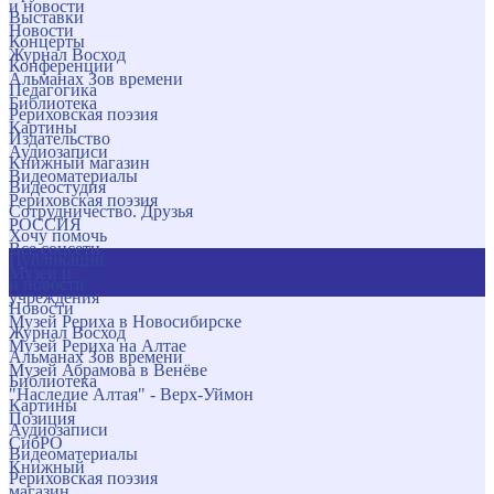
и новости
Выставки
Новости
Концерты
Журнал Восход
Конференции
Альманах Зов времени
Педагогика
Библиотека
Рериховская поэзия
Картины
Издательство
Аудиозаписи
Книжный магазин
Видеоматериалы
Видеостудия
Рериховская поэзия
Сотрудничество. Друзья
РОССИЯ
Хочу помочь
Все соцсети
Публикации
Музеи и
и новости
учреждения
Новости
Музей Рериха в Новосибирске
Журнал Восход
Музей Рериха на Алтае
Альманах Зов времени
Музей Абрамова в Венёве
Библиотека
"Наследие Алтая" - Верх-Уймон
Картины
Позиция
Аудиозаписи
СибРО
Видеоматериалы
Книжный
Рериховская поэзия
магазин