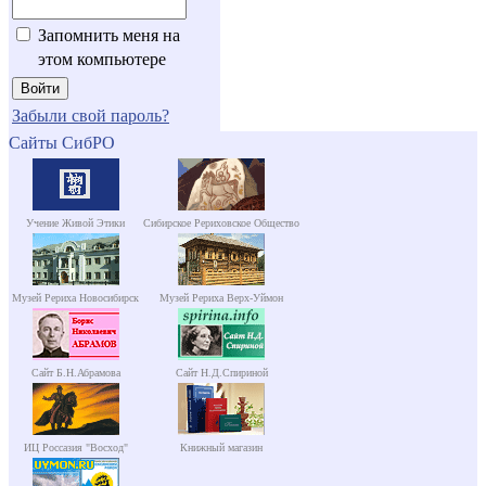
Запомнить меня на
этом компьютере
Забыли свой пароль?
Сайты СибРО
Учение Живой Этики
Сибирское Рериховское Общество
Музей Рериха Новосибирск
Музей Рериха Верх-Уймон
Сайт Б.Н.Абрамова
Сайт Н.Д.Спириной
ИЦ Россазия "Восход"
Книжный магазин