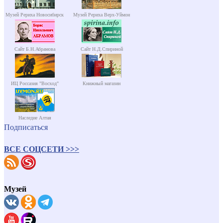
Музей Рериха Новосибирск
Музей Рериха Верх-Уймон
Сайт Б.Н.Абрамова
Сайт Н.Д.Спириной
ИЦ Россазия "Восход"
Книжный магазин
Наследие Алтая
Подписаться
ВСЕ СОЦСЕТИ >>>
Музей