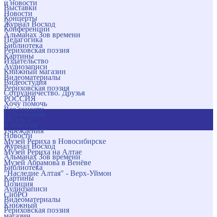
и новости
Выставки
Новости
Концерты
Журнал Восход
Конференции
Альманах Зов времени
Педагогика
Библиотека
Рериховская поэзия
Картины
Издательство
Аудиозаписи
Книжный магазин
Видеоматериалы
Видеостудия
Рериховская поэзия
Сотрудничество. Друзья
РОССИЯ
Хочу помочь
Все соцсети
Публикации
Музеи и
и новости
учреждения
Новости
Музей Рериха в Новосибирске
Журнал Восход
Музей Рериха на Алтае
Альманах Зов времени
Музей Абрамова в Венёве
Библиотека
"Наследие Алтая" - Верх-Уймон
Картины
Позиция
Аудиозаписи
СибРО
Видеоматериалы
Книжный
Рериховская поэзия
магазин