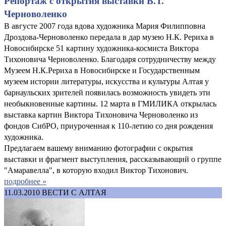
Репортаж с открытия выставки В.Т.
Черноволенко
В августе 2007 года вдова художника Мария Филипповна
Дроздова-Черноволенко передала в дар музею Н.К. Рериха в
Новосибирске 51 картину художника-космиста Виктора
Тихоновича Черноволенко. Благодаря сотрудничеству между
Музеем Н.К.Рериха в Новосибирске и Государственным
музеем истории литературы, искусства и культуры Алтая у
барнаульских зрителей появилась возможность увидеть эти
необыкновенные картины. 12 марта в ГМИЛИКА открылась
выставка картин Виктора Тихоновича Черноволенко из
фондов СибРО, приуроченная к 110-летию со дня рождения
художника.
Предлагаем вашему вниманию фотографии с окрытия
выставки и фрагмент выступления, рассказывающий о группе
"Амаравелла", в которую входил Виктор Тихонович.
подробнее »
11.03.2010
ВЕСТИ С АЛТАЯ