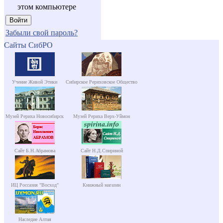
этом компьютере
Забыли свой пароль?
Сайты СибРО
Учение Живой Этики
Сибирское Рериховское Общество
Музей Рериха Новосибирск
Музей Рериха Верх-Уймон
Сайт Б.Н.Абрамова
Сайт Н.Д.Спириной
ИЦ Россазия "Восход"
Книжный магазин
Наследие Алтая