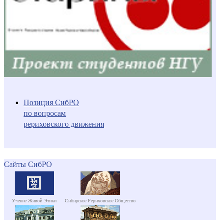
Позиция СибРО
по вопросам
рериховского движения
Сайты СибРО
Учение Живой Этики
Сибирское Рериховское Общество