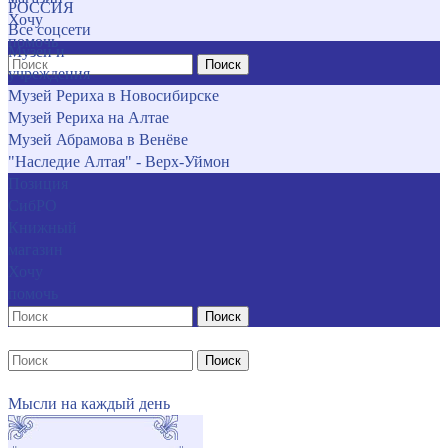
РОССИЯ
Хочу
Все соцсети
помочь
Музеи и
Поиск
учреждения
Музей Рериха в Новосибирске
Музей Рериха на Алтае
Музей Абрамова в Венёве
"Наследие Алтая" - Верх-Уймон
Позиция
СибРО
Книжный
магазин
Хочу
помочь
Поиск
Поиск
Мысли на каждый день