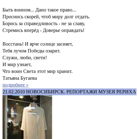
Быть воином... Дано такое право...
Проснись скорей, чтоб миру долг отдать.
Борись за справедливость - не за славу,
Стремись вперёд - Доверье оправдать!
Восстань! И ярче солнце засияет,
Тебя лучом Победы озарит.
Служи, люби, свети!
И мир узнает,
Что воин Света этот мир хранит.
Татьяна Бугаева
подробнее »
21.02.2010
НОВОСИБИРСК. РЕПОРТАЖИ МУЗЕЯ РЕРИХА