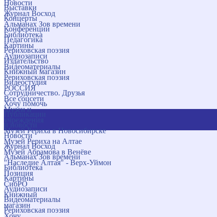
Новости
Выставки
Журнал Восход
Концерты
Альманах Зов времени
Конференции
Библиотека
Педагогика
Картины
Рериховская поэзия
Аудиозаписи
Издательство
Видеоматериалы
Книжный магазин
Рериховская поэзия
Видеостудия
РОССИЯ
Сотрудничество. Друзья
Все соцсети
Хочу помочь
Музеи и
Публикации
учреждения
и новости
Музей Рериха в Новосибирске
Новости
Музей Рериха на Алтае
Журнал Восход
Музей Абрамова в Венёве
Альманах Зов времени
"Наследие Алтая" - Верх-Уймон
Библиотека
Позиция
Картины
СибРО
Аудиозаписи
Книжный
Видеоматериалы
магазин
Рериховская поэзия
Хочу