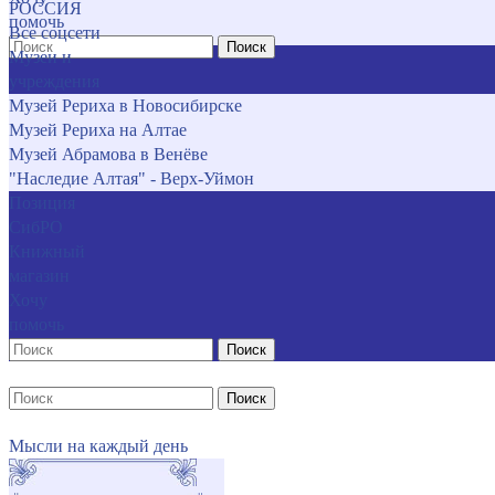
РОССИЯ
помочь
Все соцсети
Поиск
Музеи и
учреждения
Музей Рериха в Новосибирске
Музей Рериха на Алтае
Музей Абрамова в Венёве
"Наследие Алтая" - Верх-Уймон
Позиция
СибРО
Книжный
магазин
Хочу
помочь
Поиск
Поиск
Мысли на каждый день