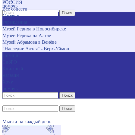
РОССИЯ
помочь
Все соцсети
Поиск
Музеи и
учреждения
Музей Рериха в Новосибирске
Музей Рериха на Алтае
Музей Абрамова в Венёве
"Наследие Алтая" - Верх-Уймон
Позиция
СибРО
Книжный
магазин
Хочу
помочь
Поиск
Поиск
Мысли на каждый день