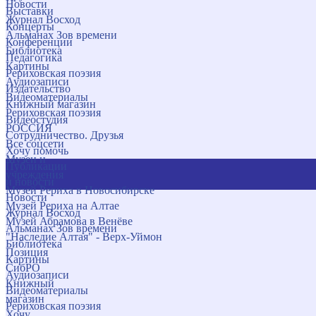
Новости
Выставки
Журнал Восход
Концерты
Альманах Зов времени
Конференции
Библиотека
Педагогика
Картины
Рериховская поэзия
Аудиозаписи
Издательство
Видеоматериалы
Книжный магазин
Рериховская поэзия
Видеостудия
РОССИЯ
Сотрудничество. Друзья
Все соцсети
Хочу помочь
Музеи и
Публикации
учреждения
и новости
Музей Рериха в Новосибирске
Новости
Музей Рериха на Алтае
Журнал Восход
Музей Абрамова в Венёве
Альманах Зов времени
"Наследие Алтая" - Верх-Уймон
Библиотека
Позиция
Картины
СибРО
Аудиозаписи
Книжный
Видеоматериалы
магазин
Рериховская поэзия
Хочу