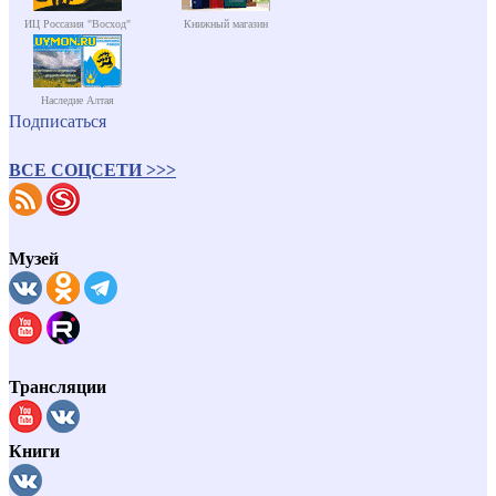
ИЦ Россазия "Восход"
Книжный магазин
Наследие Алтая
Подписаться
ВСЕ СОЦСЕТИ >>>
Музей
Трансляции
Книги