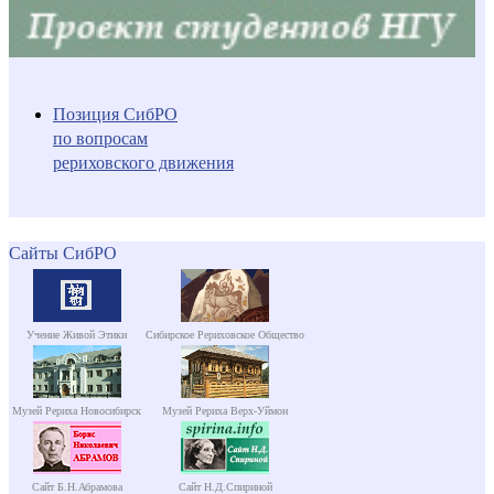
Позиция СибРО
по вопросам
рериховского движения
Сайты СибРО
Учение Живой Этики
Сибирское Рериховское Общество
Музей Рериха Новосибирск
Музей Рериха Верх-Уймон
Сайт Б.Н.Абрамова
Сайт Н.Д.Спириной