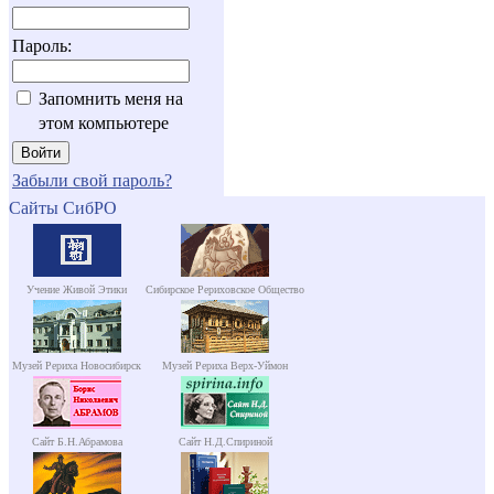
Пароль:
Запомнить меня на
этом компьютере
Забыли свой пароль?
Сайты СибРО
Учение Живой Этики
Сибирское Рериховское Общество
Музей Рериха Новосибирск
Музей Рериха Верх-Уймон
Сайт Б.Н.Абрамова
Сайт Н.Д.Спириной