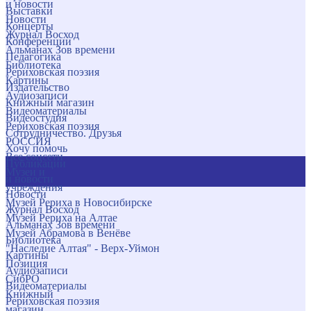
и новости
Выставки
Новости
Концерты
Журнал Восход
Конференции
Альманах Зов времени
Педагогика
Библиотека
Рериховская поэзия
Картины
Издательство
Аудиозаписи
Книжный магазин
Видеоматериалы
Видеостудия
Рериховская поэзия
Сотрудничество. Друзья
РОССИЯ
Хочу помочь
Все соцсети
Публикации
Музеи и
и новости
учреждения
Новости
Музей Рериха в Новосибирске
Журнал Восход
Музей Рериха на Алтае
Альманах Зов времени
Музей Абрамова в Венёве
Библиотека
"Наследие Алтая" - Верх-Уймон
Картины
Позиция
Аудиозаписи
СибРО
Видеоматериалы
Книжный
Рериховская поэзия
магазин