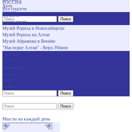
РОССИЯ
Хочу
Все соцсети
помочь
Музеи и
Поиск
учреждения
Музей Рериха в Новосибирске
Музей Рериха на Алтае
Музей Абрамова в Венёве
"Наследие Алтая" - Верх-Уймон
Позиция
СибРО
Книжный
магазин
Хочу
помочь
Поиск
Поиск
Мысли на каждый день