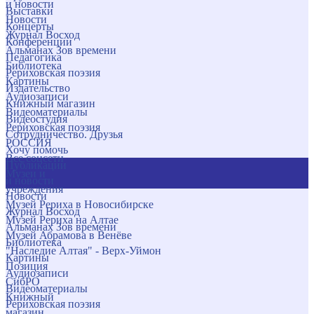
и новости
Выставки
Новости
Концерты
Журнал Восход
Конференции
Альманах Зов времени
Педагогика
Библиотека
Рериховская поэзия
Картины
Издательство
Аудиозаписи
Книжный магазин
Видеоматериалы
Видеостудия
Рериховская поэзия
Сотрудничество. Друзья
РОССИЯ
Хочу помочь
Все соцсети
Публикации
Музеи и
и новости
учреждения
Новости
Музей Рериха в Новосибирске
Журнал Восход
Музей Рериха на Алтае
Альманах Зов времени
Музей Абрамова в Венёве
Библиотека
"Наследие Алтая" - Верх-Уймон
Картины
Позиция
Аудиозаписи
СибРО
Видеоматериалы
Книжный
Рериховская поэзия
магазин