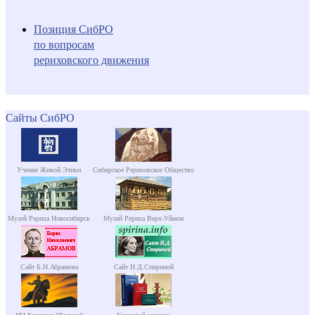
Позиция СибРО
по вопросам
рериховского движения
Сайты СибРО
Учение Живой Этики
Сибирское Рериховское Общество
Музей Рериха Новосибирск
Музей Рериха Верх-Уймон
Сайт Б.Н.Абрамова
Сайт Н.Д.Спириной