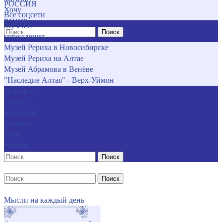
РОССИЯ
Хочу
Все соцсети
помочь
Музеи и
Поиск
учреждения
Музей Рериха в Новосибирске
Музей Рериха на Алтае
Музей Абрамова в Венёве
"Наследие Алтая" - Верх-Уймон
Позиция
СибРО
Книжный
магазин
Хочу
помочь
Поиск
Поиск
Мысли на каждый день