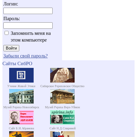
Логин:
Пароль:
Запомнить меня на
этом компьютере
Забыли свой пароль?
Сайты СибРО
Учение Живой Этики
Сибирское Рериховское Общество
Музей Рериха Новосибирск
Музей Рериха Верх-Уймон
Сайт Б.Н.Абрамова
Сайт Н.Д.Спириной