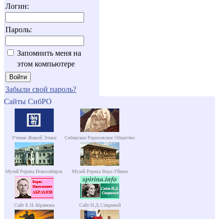
Логин:
Пароль:
Запомнить меня на
этом компьютере
Забыли свой пароль?
Сайты СибРО
Учение Живой Этики
Сибирское Рериховское Общество
Музей Рериха Новосибирск
Музей Рериха Верх-Уймон
Сайт Б.Н.Абрамова
Сайт Н.Д.Спириной