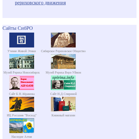
рериховского движения
Сайты СибРО
Учение Живой Этики
Сибирское Рериховское Общество
Музей Рериха Новосибирск
Музей Рериха Верх-Уймон
Сайт Б.Н.Абрамова
Сайт Н.Д.Спириной
ИЦ Россазия "Восход"
Книжный магазин
Наследие Алтая