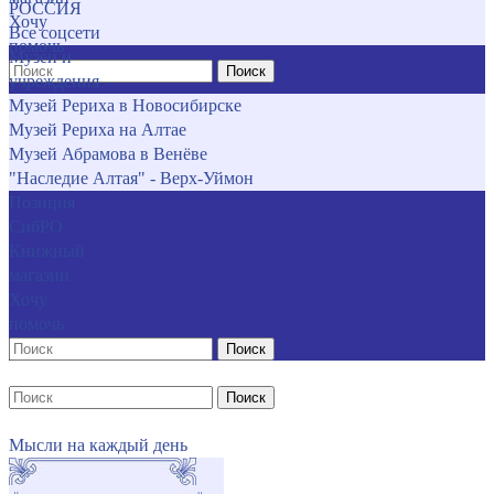
РОССИЯ
Хочу
Все соцсети
помочь
Музеи и
Поиск
учреждения
Музей Рериха в Новосибирске
Музей Рериха на Алтае
Музей Абрамова в Венёве
"Наследие Алтая" - Верх-Уймон
Позиция
СибРО
Книжный
магазин
Хочу
помочь
Поиск
Поиск
Мысли на каждый день