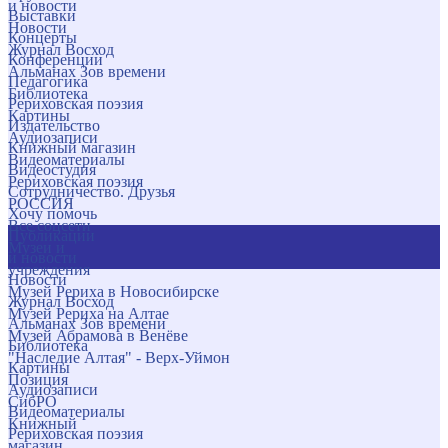
и новости
Выставки
Новости
Концерты
Журнал Восход
Конференции
Альманах Зов времени
Педагогика
Библиотека
Рериховская поэзия
Картины
Издательство
Аудиозаписи
Книжный магазин
Видеоматериалы
Видеостудия
Рериховская поэзия
Сотрудничество. Друзья
РОССИЯ
Хочу помочь
Все соцсети
Публикации
Музеи и
и новости
учреждения
Новости
Музей Рериха в Новосибирске
Журнал Восход
Музей Рериха на Алтае
Альманах Зов времени
Музей Абрамова в Венёве
Библиотека
"Наследие Алтая" - Верх-Уймон
Картины
Позиция
Аудиозаписи
СибРО
Видеоматериалы
Книжный
Рериховская поэзия
магазин