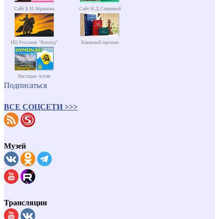
Сайт Б.Н.Абрамова
Сайт Н.Д.Спириной
ИЦ Россазия "Восход"
Книжный магазин
Наследие Алтая
Подписаться
ВСЕ СОЦСЕТИ >>>
Музей
Трансляции