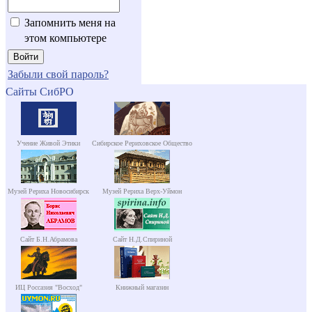
Запомнить меня на
этом компьютере
Забыли свой пароль?
Сайты СибРО
Учение Живой Этики
Сибирское Рериховское Общество
Музей Рериха Новосибирск
Музей Рериха Верх-Уймон
Сайт Б.Н.Абрамова
Сайт Н.Д.Спириной
ИЦ Россазия "Восход"
Книжный магазин