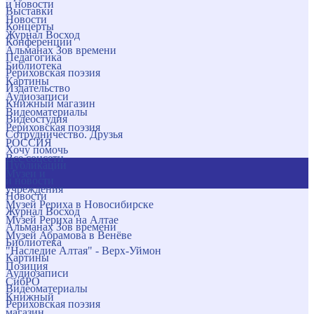
и новости
Выставки
Новости
Концерты
Журнал Восход
Конференции
Альманах Зов времени
Педагогика
Библиотека
Рериховская поэзия
Картины
Издательство
Аудиозаписи
Книжный магазин
Видеоматериалы
Видеостудия
Рериховская поэзия
Сотрудничество. Друзья
РОССИЯ
Хочу помочь
Все соцсети
Публикации
Музеи и
и новости
учреждения
Новости
Музей Рериха в Новосибирске
Журнал Восход
Музей Рериха на Алтае
Альманах Зов времени
Музей Абрамова в Венёве
Библиотека
"Наследие Алтая" - Верх-Уймон
Картины
Позиция
Аудиозаписи
СибРО
Видеоматериалы
Книжный
Рериховская поэзия
магазин