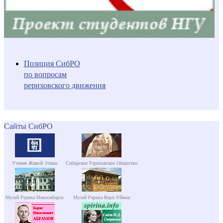
Позиция СибРО
по вопросам
рериховского движения
Сайты СибРО
Учение Живой Этики
Сибирское Рериховское Общество
Музей Рериха Новосибирск
Музей Рериха Верх-Уймон