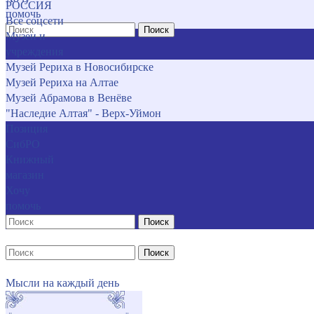
РОССИЯ
помочь
Все соцсети
Поиск
Музеи и
учреждения
Музей Рериха в Новосибирске
Музей Рериха на Алтае
Музей Абрамова в Венёве
"Наследие Алтая" - Верх-Уймон
Позиция
СибРО
Книжный
магазин
Хочу
помочь
Поиск
Поиск
Мысли на каждый день