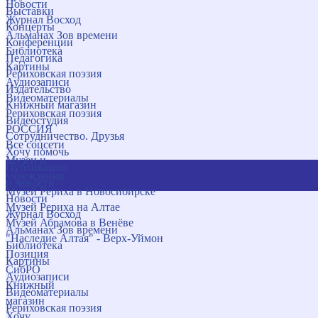
Новости
Выставки
Журнал Восход
Концерты
Альманах Зов времени
Конференции
Библиотека
Педагогика
Картины
Рериховская поэзия
Аудиозаписи
Издательство
Видеоматериалы
Книжный магазин
Рериховская поэзия
Видеостудия
РОССИЯ
Сотрудничество. Друзья
Все соцсети
Хочу помочь
Музеи и
Публикации
учреждения
и новости
Музей Рериха в Новосибирске
Новости
Музей Рериха на Алтае
Журнал Восход
Музей Абрамова в Венёве
Альманах Зов времени
"Наследие Алтая" - Верх-Уймон
Библиотека
Позиция
Картины
СибРО
Аудиозаписи
Книжный
Видеоматериалы
магазин
Рериховская поэзия
Хочу