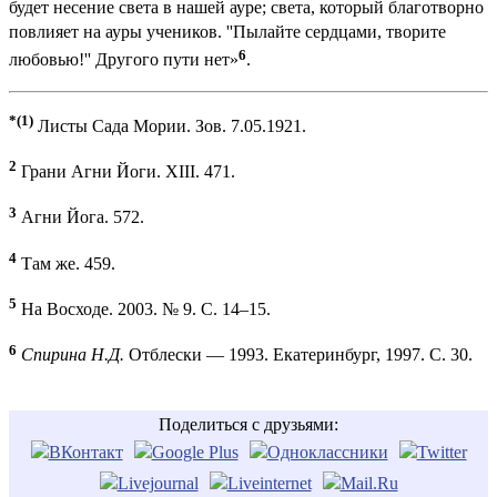
будет несение света в нашей ауpе; света, котоpый благотвоpно
повлияет на ауpы учеников. ''Пылайте сеpдцами, твоpите
6
любовью!'' Дpугого пути нет»
.
*(1)
Листы Сада Мории. Зов. 7.05.1921.
2
Грани Агни Йоги. XIII. 471.
3
Агни Йога. 572.
4
Там же. 459.
5
На Восходе. 2003. № 9. С. 14–15.
6
Спирина Н.Д.
Отблески — 1993. Екатеринбург, 1997. С. 30.
Поделиться с друзьями: