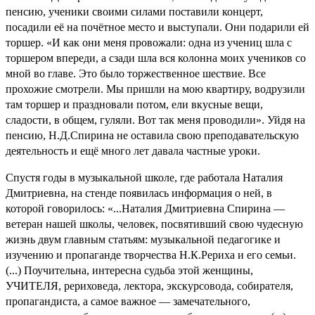
пенсию, ученики своими силами поставили концерт,
посадили её на почётное место и выступали. Они подарили ей
торшер. «И как они меня провожали: одна из учениц шла с
торшером впереди, а сзади шла вся колонна моих учеников со
мной во главе. Это было торжественное шествие. Все
прохожие смотрели. Мы пришли на мою квартиру, водрузили
там торшер и праздновали потом, ели вкусные вещи,
сладости, в общем, гуляли. Вот так меня проводили». Уйдя на
пенсию, Н.Д.Спирина не оста­вила свою преподавательскую
деятельность и ещё много лет давала частные уроки.
Спустя годы в музыкальной школе, где работала Наталия
Дмитриевна, на стенде появилась информация о ней, в
которой говорилось: «...Наталия Дмитриевна Спирина —
ветеран нашей школы, человек, посвятивший свою чудесную
жизнь двум главным статьям: музыкальной педагогике и
изучению и пропаганде творчества Н.К.Рериха и его семьи.
(...) Поучительна, интересна судьба этой женщины,
УЧИТЕЛЯ, рериховеда, лектора, экскурсовода, собирателя,
пропагандиста, а самое важное — замечательного,