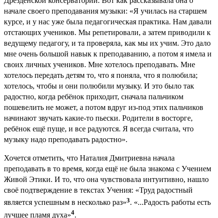
Дрезденской консерватории. Вот как рассказывала она о
начале своего преподавания музыки: «Я училась на старшем
курсе, и у нас уже была педагогическая практика. Нам давали
отстающих учеников. Мы репетировали, а затем приводили к
ведущему педагогу, и та проверяла, как мы их учим. Это дало
мне очень большой навык к преподаванию, а потом я имела и
своих личных учеников. Мне хотелось преподавать. Мне
хотелось передать детям то, что я поняла, что я полюбила;
хотелось, чтобы и они полюбили музыку. И это было так
радостно, когда ребёнок приходит, сначала пальчиком
пошевелить не может, а потом вдруг из-под этих пальчиков
начинают звучать какие-то пьески. Родители в восторге,
ребёнок ещё пуще, и все радуются. Я всегда считала, что
музыку надо преподавать радостно».
Хочется отметить, что Наталия Дмитриевна начала
преподавать в то время, когда ещё не была знакома с Учением
Живой Этики. И то, что она чувствовала интуитивно, нашло
своё подтверждение в текстах Учения: «Труд радостный
3
является успешным в несколько раз»
. «...Радость работы есть
4
лучшее пламя духа»
.