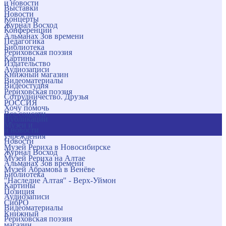
и новости
Выставки
Новости
Концерты
Журнал Восход
Конференции
Альманах Зов времени
Педагогика
Библиотека
Рериховская поэзия
Картины
Издательство
Аудиозаписи
Книжный магазин
Видеоматериалы
Видеостудия
Рериховская поэзия
Сотрудничество. Друзья
РОССИЯ
Хочу помочь
Все соцсети
Публикации
Музеи и
и новости
учреждения
Новости
Музей Рериха в Новосибирске
Журнал Восход
Музей Рериха на Алтае
Альманах Зов времени
Музей Абрамова в Венёве
Библиотека
"Наследие Алтая" - Верх-Уймон
Картины
Позиция
Аудиозаписи
СибРО
Видеоматериалы
Книжный
Рериховская поэзия
магазин