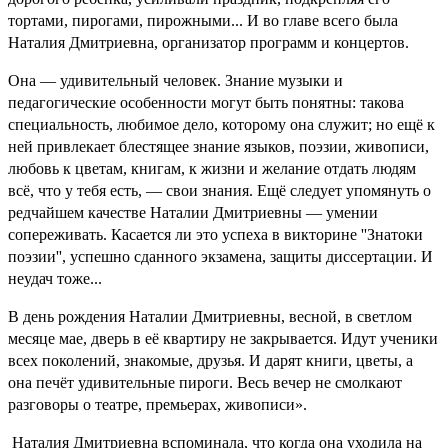
тортами, пирогами, пирожными... И во главе всего была
Наталия Дмитриевна, организатор программ и концертов.
Она — удивительный человек. Знание музыки и
педагогические особенности могут быть понятны: такова
специальность, любимое дело, которому она служит; но ещё к
ней привлекает блестящее знание языков, поэзии, живописи,
любовь к цветам, книгам, к жизни и желание отдать людям
всё, что у те­бя есть, — свои знания. Ещё следует упомянуть о
редчайшем качестве Наталии Дмитриевны — умении
сопереживать. Касается ли это успеха в викторине ''Знатоки
поэзии'', успешно сданного экзамена, защиты диссертации. И
неудач тоже...
В день рождения Наталии Дмитриевны, весной, в светлом
месяце мае, дверь в её квартиру не закрывается. Идут ученики
всех поколений, знакомые, друзья. И дарят книги, цветы, а
она печёт удивительные пироги. Весь вечер не смолкают
разговоры о театре, премьерах, живописи».
Наталия Дмитриевна вспоминала, что когда она уходила на