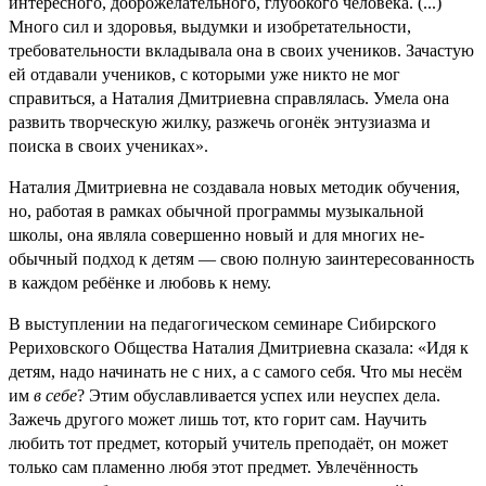
интересного, доброжелательного, глубокого человека. (...)
Много сил и здоровья, выдумки и изобретательности,
требовательности вкладывала она в своих учеников. Зачастую
ей отдавали учеников, с которыми уже никто не мог
справиться, а Наталия Дмитриевна справлялась. Умела она
развить творческую жилку, разжечь огонёк энтузиазма и
поиска в своих учениках».
Наталия Дмитриевна не создавала новых методик обучения,
но, работая в рамках обычной программы музыкальной
школы, она являла совершенно новый и для многих не­
обычный подход к детям — свою полную заинтересованность
в каждом ребёнке и любовь к нему.
В выступлении на педагогическом семинаре Сибирского
Рериховского Общества Наталия Дмитриевна сказала: «Идя к
детям, надо начинать не с них, а с самого себя. Что мы несём
им
в себе
? Этим обуславливается успех или неуспех дела.
Зажечь дpугого может лишь тот, кто гоpит сам. Научить
любить тот пpедмет, котоpый учитель пpеподаёт, он может
только сам пламенно любя этот пpедмет. Увлечённость