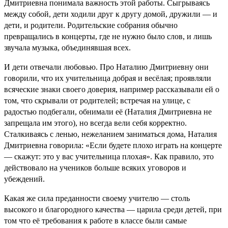
Дмитриевна понимала важность этой работы. Сыгрываясь
между собой, дети ходили друг к другу домой, дружили — и
дети, и родители. Родительские собрания обычно
превращались в концерты, где не нужно было слов, и лишь
звучала музыка, объединявшая всех.
И дети отвечали любовью. Про Наталию Дмитриевну они
говорили, что их учительница добрая и весёлая; проявляли
всяческие знаки своего доверия, например рассказывали ей о
том, что скрывали от родителей; встречая на улице, с
радостью подбегали, обнимали её (Наталия Дмитриевна не
запрещала им этого), но всегда вели себя корректно.
Сталкиваясь с ленью, нежеланием заниматься дома, Наталия
Дмитриевна говорила: «Если будете плохо играть на концерте
— скажут: это у вас учительница плохая». Как правило, это
действовало на учеников больше всяких уговоров и
убеждений.
Какая же сила преданности своему учителю — столь
высокого и благородного качества — царила среди детей, при
том что её требования к работе в классе были самые