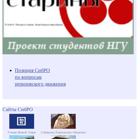
Позиция СибРО
по вопросам
рериховского движения
Сайты СибРО
Учение Живой Этики
Сибирское Рериховское Общество