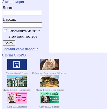
Авторизация
Логин:
Пароль:
Запомнить меня на
этом компьютере
Забыли свой пароль?
Сайты СибРО
Учение Живой Этики
Сибирское Рериховское Общество
Музей Рериха Новосибирск
Музей Рериха Верх-Уймон
Сайт Б.Н.Абрамова
Сайт Н.Д.Спириной