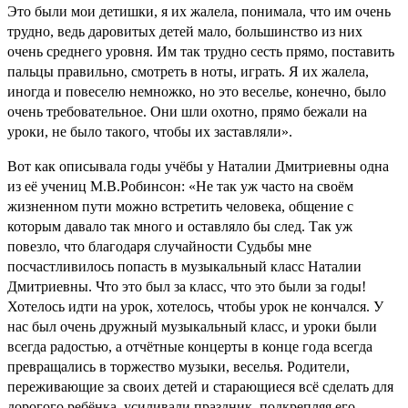
Это были мои детишки, я их жалела, понимала, что им очень
трудно, ведь даровитых детей мало, большинство из них
очень среднего уровня. Им так трудно сесть прямо, поставить
пальцы правильно, смотреть в ноты, играть. Я их жалела,
иногда и повеселю немножко, но это веселье, конечно, было
очень требовательное. Они шли охотно, прямо бежали на
уроки, не было такого, чтобы их заставляли».
Вот как описывала годы учёбы у Наталии Дмитриевны одна
из её учениц М.В.Робинсон: «Не так уж часто на своём
жизненном пути можно встретить человека, общение с
которым давало так много и оставляло бы след. Так уж
повезло, что благодаря случайности Судьбы мне
посчастливилось попасть в музыкальный класс Наталии
Дмитриевны. Что это был за класс, что это были за годы!
Хотелось идти на урок, хотелось, чтобы урок не кончался. У
нас был очень дружный музыкальный класс, и уроки были
всегда радостью, а отчётные концерты в конце года всегда
превращались в торжество музыки, веселья. Родители,
переживающие за своих детей и старающиеся всё сделать для
дорогого ребёнка, усиливали праздник, подкрепляя его