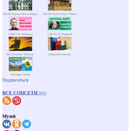
Музей Рериха Новосибирск
Музей Рериха Верх-Уймон
Сайт Б.Н.Абрамова
Сайт Н.Д.Спириной
ИЦ Россазия "Восход"
Книжный магазин
Наследие Алтая
Подписаться
ВСЕ СОЦСЕТИ >>>
Музей