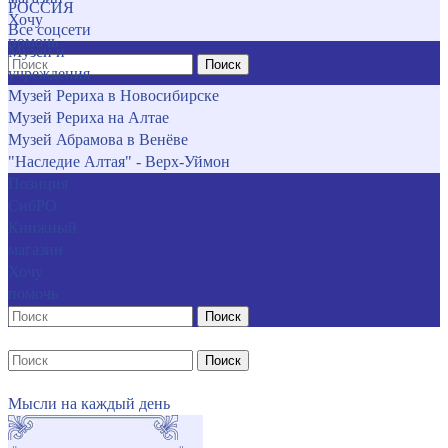
РОССИЯ
Хочу
Все соцсети
помочь
Музеи и
Поиск
учреждения
Музей Рериха в Новосибирске
Музей Рериха на Алтае
Музей Абрамова в Венёве
"Наследие Алтая" - Верх-Уймон
Позиция
СибРО
Книжный
магазин
Хочу
помочь
Поиск
Поиск
Мысли на каждый день