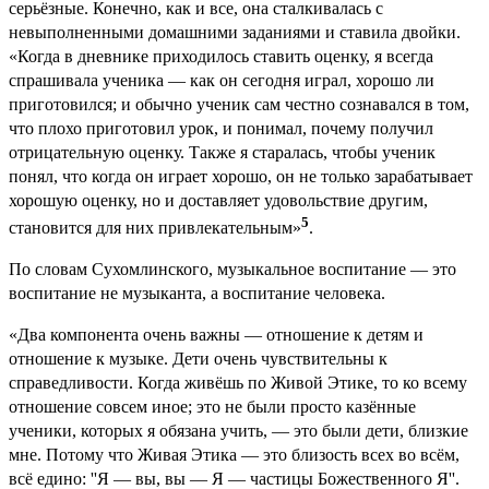
серьёзные. Конечно, как и все, она сталкивалась с
невыполненными домашними заданиями и ставила двойки.
«Когда в дневнике приходилось ставить оценку, я всегда
спрашивала ученика — как он сегодня играл, хорошо ли
приготовился; и обычно ученик сам честно сознавался в том,
что плохо приготовил урок, и понимал, почему получил
отрицательную оценку. Также я старалась, чтобы ученик
понял, что когда он играет хорошо, он не только зарабатывает
хорошую оценку, но и доставляет удовольствие другим,
5
становится для них привлекательным»
.
По словам Сухомлинского, музыкальное воспитание — это
воспитание не музыканта, а воспитание человека.
«Два компонента очень важны — отношение к детям и
отношение к музыке. Дети очень чувствительны к
справедливо­сти. Когда живёшь по Живой Этике, то ко всему
отношение совсем иное; это не были просто казённые
ученики, которых я обязана учить, — это были дети, близкие
мне. Потому что Живая Этика — это близость всех во всём,
всё едино: ''Я — вы, вы — Я — частицы Божественного Я''.