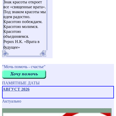
Знак красоты откроет
все «священные врата».
Под знаком красоты мы
идем радостно.
Красотою побеждаем.
Красотою молимся.
Красотою
объединяемся.
Рерих Н.К. «Врата в
будущее»
"Мочь помочь - счастье"
ПАМЯТНЫЕ ДАТЫ
АВГУСТ 2026
Актуально