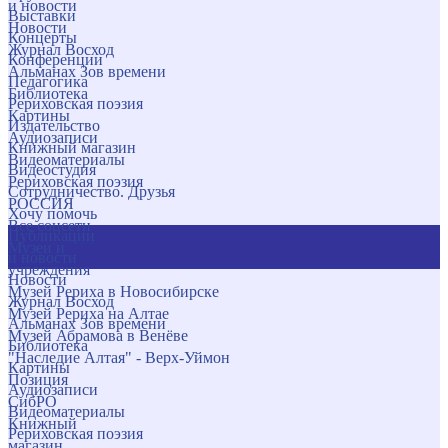
и новости
Выставки
Новости
Концерты
Журнал Восход
Конференции
Альманах Зов времени
Педагогика
Библиотека
Рериховская поэзия
Картины
Издательство
Аудиозаписи
Книжный магазин
Видеоматериалы
Видеостудия
Рериховская поэзия
Сотрудничество. Друзья
РОССИЯ
Хочу помочь
Все соцсети
Публикации
Музеи и
и новости
учреждения
Новости
Музей Рериха в Новосибирске
Журнал Восход
Музей Рериха на Алтае
Альманах Зов времени
Музей Абрамова в Венёве
Библиотека
"Наследие Алтая" - Верх-Уймон
Картины
Позиция
Аудиозаписи
СибРО
Видеоматериалы
Книжный
Рериховская поэзия
магазин