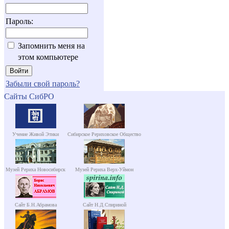
Пароль:
Запомнить меня на
этом компьютере
Забыли свой пароль?
Сайты СибРО
Учение Живой Этики
Сибирское Рериховское Общество
Музей Рериха Новосибирск
Музей Рериха Верх-Уймон
Сайт Б.Н.Абрамова
Сайт Н.Д.Спириной