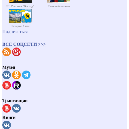
ИЦ Россазия "Восход"
Книжный магазин
Наследие Алтая
Подписаться
ВСЕ СОЦСЕТИ >>>
Музей
Трансляции
Книги