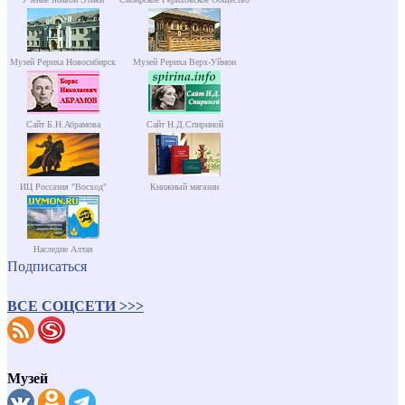
Музей Рериха Новосибирск
Музей Рериха Верх-Уймон
Сайт Б.Н.Абрамова
Сайт Н.Д.Спириной
ИЦ Россазия "Восход"
Книжный магазин
Наследие Алтая
Подписаться
ВСЕ СОЦСЕТИ >>>
Музей