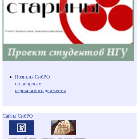
Позиция СибРО
по вопросам
рериховского движения
Сайты СибРО
Учение Живой Этики
Сибирское Рериховское Общество