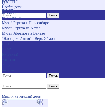
РОССИЯ
Хочу
Все соцсети
помочь
Музеи и
Поиск
учреждения
Музей Рериха в Новосибирске
Музей Рериха на Алтае
Музей Абрамова в Венёве
"Наследие Алтая" - Верх-Уймон
Позиция
СибРО
Книжный
магазин
Хочу
помочь
Поиск
Поиск
Мысли на каждый день