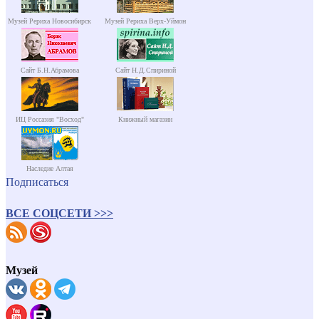
Музей Рериха Новосибирск
Музей Рериха Верх-Уймон
Сайт Б.Н.Абрамова
Сайт Н.Д.Спириной
ИЦ Россазия "Восход"
Книжный магазин
Наследие Алтая
Подписаться
ВСЕ СОЦСЕТИ >>>
Музей