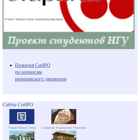
Позиция СибРО
по вопросам
рериховского движения
Сайты СибРО
Учение Живой Этики
Сибирское Рериховское Общество