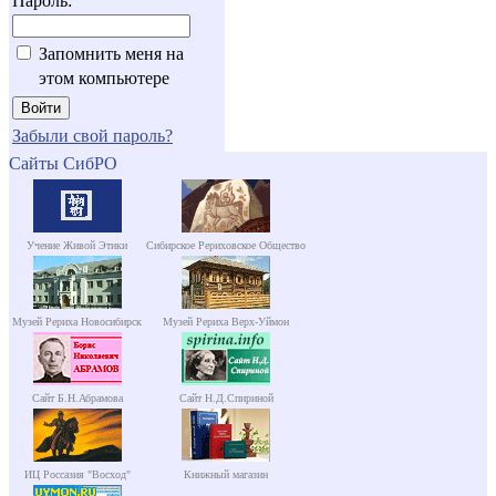
Пароль:
Запомнить меня на
этом компьютере
Забыли свой пароль?
Сайты СибРО
Учение Живой Этики
Сибирское Рериховское Общество
Музей Рериха Новосибирск
Музей Рериха Верх-Уймон
Сайт Б.Н.Абрамова
Сайт Н.Д.Спириной
ИЦ Россазия "Восход"
Книжный магазин