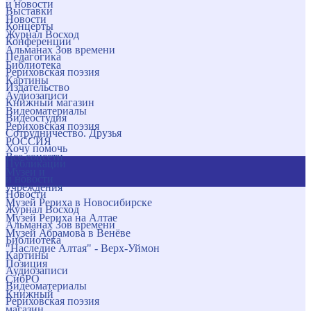
и новости
Выставки
Новости
Концерты
Журнал Восход
Конференции
Альманах Зов времени
Педагогика
Библиотека
Рериховская поэзия
Картины
Издательство
Аудиозаписи
Книжный магазин
Видеоматериалы
Видеостудия
Рериховская поэзия
Сотрудничество. Друзья
РОССИЯ
Хочу помочь
Все соцсети
Публикации
Музеи и
и новости
учреждения
Новости
Музей Рериха в Новосибирске
Журнал Восход
Музей Рериха на Алтае
Альманах Зов времени
Музей Абрамова в Венёве
Библиотека
"Наследие Алтая" - Верх-Уймон
Картины
Позиция
Аудиозаписи
СибРО
Видеоматериалы
Книжный
Рериховская поэзия
магазин