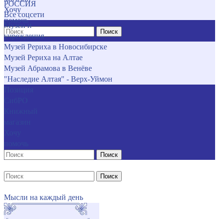
РОССИЯ
Хочу
Все соцсети
помочь
Музеи и
Поиск
учреждения
Музей Рериха в Новосибирске
Музей Рериха на Алтае
Музей Абрамова в Венёве
"Наследие Алтая" - Верх-Уймон
Позиция
СибРО
Книжный
магазин
Хочу
помочь
Поиск
Поиск
Мысли на каждый день