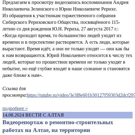
Предлагаем к просмотру видеозапись воспоминания Андрея
Николаевича Зелинского о Юрии Николаевиче Рерихе.
Из обращения к участникам торжественного собрания
Сибирского Рериховского Общества, посвящённого 115-
летию со дня рождения Ю.Н. Рериха, 27 августа 2017 г.:
«Когда проходит время, то большинство людей уходит из
времени и в перспективе растворяется. А есть люди, которые
вырастают. Время идёт, а они не только уходят — они как бы
к нам возвращаются. Юрий Николаевич относится к числу тех
людей, которые по прошествии времени не только уходят в
небытие, но ещё глубже входят в наше сознание и становятся
даже ближе к нам».
Ссылка для
просмотра
:
https://rutube.ru/video/3e3f8e601b30127f59303d2dcf29
подробнее »
14.08.2024
ВЕСТИ С АЛТАЯ
Видеорепортаж о ремонтно-строительных
работах на Алтае, на территории