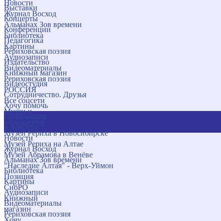
Новости
Выставки
Журнал Восход
Концерты
Альманах Зов времени
Конференции
Библиотека
Педагогика
Картины
Рериховская поэзия
Аудиозаписи
Издательство
Видеоматериалы
Книжный магазин
Рериховская поэзия
Видеостудия
РОССИЯ
Сотрудничество. Друзья
Все соцсети
Хочу помочь
Музеи и
Публикации
учреждения
и новости
Музей Рериха в Новосибирске
Новости
Музей Рериха на Алтае
Журнал Восход
Музей Абрамова в Венёве
Альманах Зов времени
"Наследие Алтая" - Верх-Уймон
Библиотека
Позиция
Картины
СибРО
Аудиозаписи
Книжный
Видеоматериалы
магазин
Рериховская поэзия
Хочу