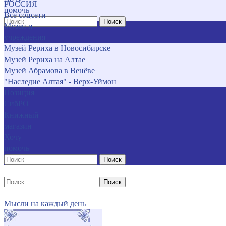
РОССИЯ
помочь
Все соцсети
Поиск
Музеи и
учреждения
Музей Рериха в Новосибирске
Музей Рериха на Алтае
Музей Абрамова в Венёве
"Наследие Алтая" - Верх-Уймон
Позиция
СибРО
Книжный
магазин
Хочу
помочь
Поиск
Поиск
Мысли на каждый день