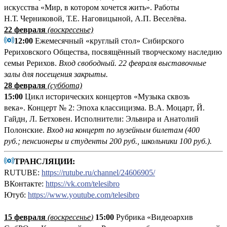
искусства «Мир, в котором хочется жить». Работы
Н.Т. Черниковой, Т.Е. Наговицыной, А.П. Веселёва.
22 февраля
(воскресенье)
12:00
Ежемесячный «круглый стол» Сибирского
Рериховского Общества, посвящённый творческому наследию
семьи Рерихов.
Вход свободный.
22 февраля выставочные
залы для посещения закрыты.
28 февраля
(суббота)
15:00
Цикл исторических концертов «Музыка сквозь
века». Концерт № 2: Эпоха классицизма. В.А. Моцарт, Й.
Гайдн, Л. Бетховен. Исполнители: Эльвира и Анатолий
Полонские.
Вход на концерт по музейным билетам (400
руб.; пенсионеры и студенты 200 руб., школьники 100 руб.).
ТРАНСЛЯЦИИ:
RUTUBE:
https://rutube.ru/channel/24606905/
ВКонтакте:
https://vk.com/telesibro
Ютуб:
https://www.youtube.com/telesibro
15 февраля
(
воскресенье
)
15:00
Рубрика «Видеоархив