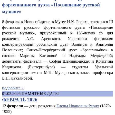
фортепианного дуэта «Посвящение русской
музыке»
8 февраля в Новосибирске, в Музее Н.К. Рериха, состоялся III
фестиваль русского фортепианного дуэта «Посвящение
русской музыке», приуроченный к 165-летию со дня
рождения А.С. Аренского. Участники фестиваля:
концертирующий российский дуэт Эльвиры и Анатолия
Полонских; Санкт-Петербургский дуэт «Spectrum-duo» в
составе Марины Климовой и Надежды Медведевой;
дебютанты фестиваля — София Шендишевская и Кристина
Кадникова (Екатеринбург) — студенты Уральской
консерватории имени М.П. Мусоргского, класс профессора
Е.П. Лукьяновой.
подробнее »
01.02.2026
ПАМЯТНЫЕ ДАТЫ
ФЕВРАЛЬ 2026
12 февраля
— день рождения
Елены Ивановны Рерих
(1879-
1955).