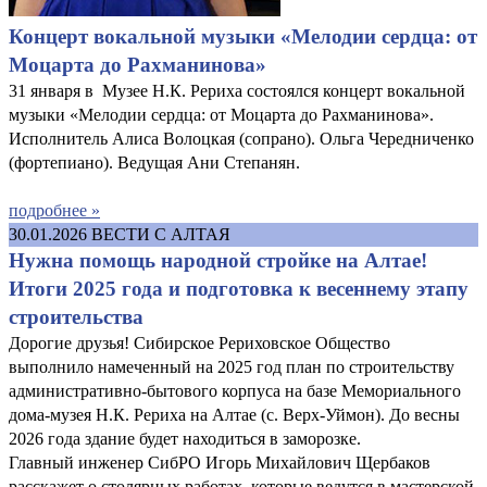
Концерт вокальной музыки «Мелодии сердца: от
Моцарта до Рахманинова»
31 января в Музее Н.К. Рериха состоялся концерт вокальной
музыки «Мелодии сердца: от Моцарта до Рахманинова».
Исполнитель Алиса Волоцкая (сопрано). Ольга Чередниченко
(фортепиано). Ведущая Ани Степанян.
подробнее »
30.01.2026
ВЕСТИ С АЛТАЯ
Нужна помощь народной стройке на Алтае!
Итоги 2025 года и подготовка к весеннему этапу
строительства
Дорогие друзья! Сибирское Рериховское Общество
выполнило намеченный на 2025 год план по строительству
административно-бытового корпуса на базе Мемориального
дома-музея Н.К. Рериха на Алтае (с. Верх-Уймон). До весны
2026 года здание будет находиться в заморозке.
Главный инженер СибРО Игорь Михайлович Щербаков
расскажет о столярных работах, которые ведутся в мастерской