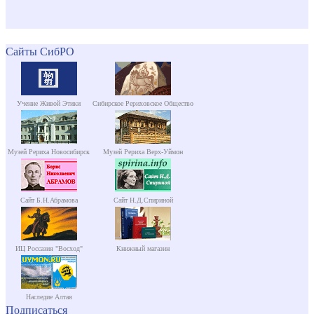
Сайты СибРО
Учение Живой Этики
Сибирское Рериховское Общество
Музей Рериха Новосибирск
Музей Рериха Верх-Уймон
Сайт Б.Н.Абрамова
Сайт Н.Д.Спириной
ИЦ Россазия "Восход"
Книжный магазин
Наследие Алтая
Подписаться