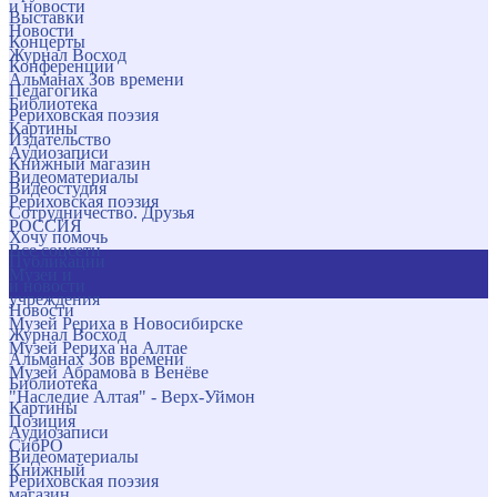
и новости
Выставки
Новости
Концерты
Журнал Восход
Конференции
Альманах Зов времени
Педагогика
Библиотека
Рериховская поэзия
Картины
Издательство
Аудиозаписи
Книжный магазин
Видеоматериалы
Видеостудия
Рериховская поэзия
Сотрудничество. Друзья
РОССИЯ
Хочу помочь
Все соцсети
Публикации
Музеи и
и новости
учреждения
Новости
Музей Рериха в Новосибирске
Журнал Восход
Музей Рериха на Алтае
Альманах Зов времени
Музей Абрамова в Венёве
Библиотека
"Наследие Алтая" - Верх-Уймон
Картины
Позиция
Аудиозаписи
СибРО
Видеоматериалы
Книжный
Рериховская поэзия
магазин