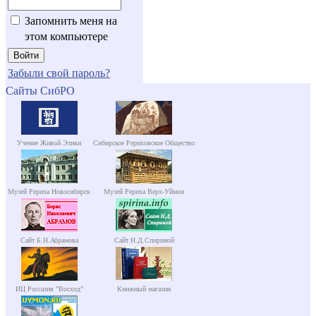
Запомнить меня на
этом компьютере
Забыли свой пароль?
Сайты СибРО
Учение Живой Этики
Сибирское Рериховское Общество
Музей Рериха Новосибирск
Музей Рериха Верх-Уймон
Сайт Б.Н.Абрамова
Сайт Н.Д.Спириной
ИЦ Россазия "Восход"
Книжный магазин