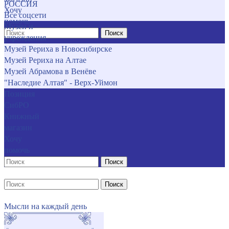
РОССИЯ
Хочу
Все соцсети
помочь
Музеи и
Поиск
учреждения
Музей Рериха в Новосибирске
Музей Рериха на Алтае
Музей Абрамова в Венёве
"Наследие Алтая" - Верх-Уймон
Позиция
СибРО
Книжный
магазин
Хочу
помочь
Поиск
Поиск
Мысли на каждый день