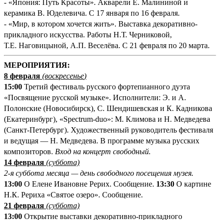
- «Япония: Путь Красоты». Акварели Е. Малининой и
керамика В. Юделевича. С 17 января по 16 февраля.
- «Мир, в котором хочется жить». Выставка декоративно-
прикладного искусства. Работы Н.Т. Черниковой,
Т.Е. Наговицыной, А.П. Веселёва. С 21 февраля по 20 марта.
М
ЕРОПРИЯТИЯ:
8 февраля
(
воскресенье
)
15:00
Третий фестиваль русского фортепианного дуэта
«Посвящение русской музыке». Исполнители: Э. и А.
Полонские (Новосибирск), С. Шендишевская и К. Кадникова
(Екатеринбург), «Spectrum-duo»: М. Климова и Н. Медведева
(Санкт-Петербург). Художественный руководитель фестиваля
и ведущая — Н. Медведева. В программе музыка русских
композиторов.
Вход на концерт свободный.
14 февраля
(суббота)
2-я суббота месяца — день свободного посещения музея.
13:00
О Елене Ивановне Рерих. Сообщение.
13:30
О картине
Н.К. Рериха «Святое озеро». Сообщение.
21 февраля
(суббота)
13:00
Открытие выставки декоративно-прикладного