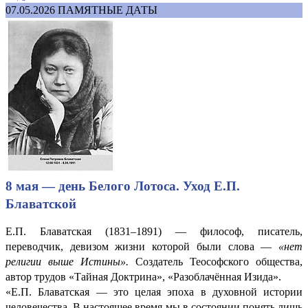
07.05.2026
ПАМЯТНЫЕ ДАТЫ
8 мая — день Белого Лотоса. Уход Е.П.
Блаватской
Е.П. Блаватская (1831–1891) — философ, писатель,
переводчик, девизом жизни которой были слова —
«нет
религии выше Истины».
Создатель Теософского общества,
автор трудов «Тайная Доктрина», «Разоблачённая Изида».
«Е.П. Блаватская — это целая эпоха в духовной истории
человечества. В настоящее время мы в состоянии понять лишь