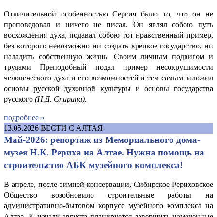
Отличительной особенностью Сергия было то, что он не
проповедовал и ничего не писал. Он являл собою путь
восхождения духа, подавал собою тот нравственный пример,
без которого невозможно ни создать крепкое государство, ни
наладить собственную жизнь. Своим личным подвигом и
трудами Преподобный подал пример несокрушимости
человеческого духа и его возможностей и тем самым заложил
основы русской духовной культуры и основы государства
русского
(Н.
Д. Спирина
).
подробнее »
13.05.2026
ВЕСТИ С АЛТАЯ
Май-2026: репортаж из Мемориального дома-
музея Н.К. Рериха на Алтае. Нужна помощь на
строительство АБК музейного комплекса!
В апреле, после зимней консервации, Сибирское Рериховское
Общество возобновило строительные работы на
административно-бытовом корпусе музейного комплекса на
Алтае. К началу августа планируется завершить намеченные