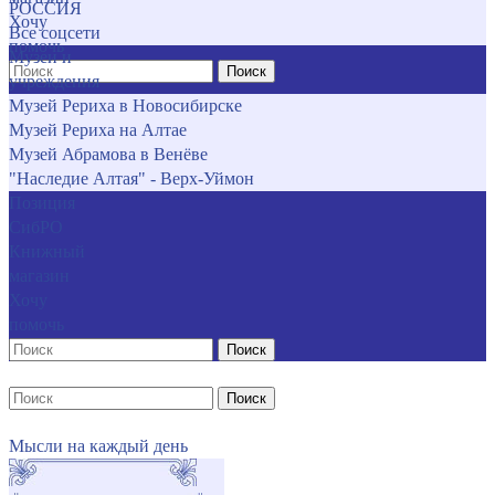
РОССИЯ
Хочу
Все соцсети
помочь
Музеи и
Поиск
учреждения
Музей Рериха в Новосибирске
Музей Рериха на Алтае
Музей Абрамова в Венёве
"Наследие Алтая" - Верх-Уймон
Позиция
СибРО
Книжный
магазин
Хочу
помочь
Поиск
Поиск
Мысли на каждый день