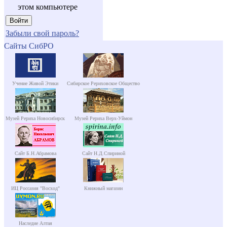
этом компьютере
Забыли свой пароль?
Сайты СибРО
Учение Живой Этики
Сибирское Рериховское Общество
Музей Рериха Новосибирск
Музей Рериха Верх-Уймон
Сайт Б.Н.Абрамова
Сайт Н.Д.Спириной
ИЦ Россазия "Восход"
Книжный магазин
Наследие Алтая