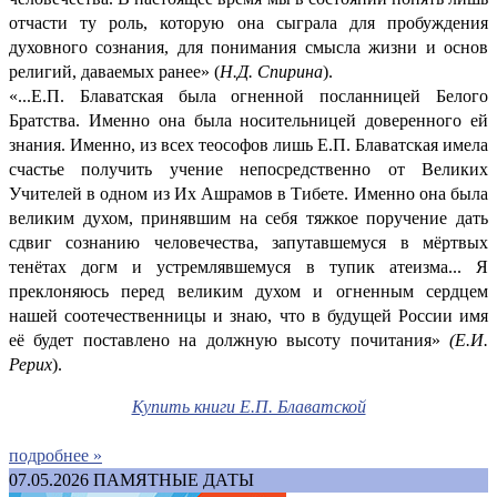
отчасти ту роль, которую она сыграла для пробуждения
духовного сознания, для понимания смысла жизни и основ
религий, даваемых ранее» (
Н.Д. Спирина
).
«...Е.П. Блаватская была огненной посланницей Белого
Братства. Именно она была носительницей доверенного ей
знания. Именно, из всех теософов лишь Е.П. Блаватская имела
счастье получить учение непосредственно от Великих
Учителей в одном из Их Ашрамов в Тибете. Именно она была
великим духом, принявшим на себя тяжкое поручение дать
сдвиг сознанию человечества, запутавшемуся в мёртвых
тенётах догм и устремлявшемуся в тупик атеизма... Я
преклоняюсь перед великим духом и огненным сердцем
нашей соотечественницы и знаю, что в будущей России имя
её будет поставлено на должную высоту почитания»
(Е.И.
Рерих
).
Купить книги Е.П. Блаватской
подробнее »
07.05.2026
ПАМЯТНЫЕ ДАТЫ