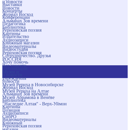
и новости
Выставки
Новости
Концерты
Журнал Восход
Конференции
Альманах Зов времени
Педагогика
Библиотека
Рериховская поэзия
Картины
Издательство
Аудиозаписи
Книжный магазин
Видеоматериалы
Видеостудия
Рериховская поэзия
Сотрудничество. Друзья
РОССИЯ
Хочу помочь
Все соцсети
Публикации
Музеи и
и новости
учреждения
Новости
Музей Рериха в Новосибирске
Журнал Восход
Музей Рериха на Алтае
Альманах Зов времени
Музей Абрамова в Венёве
Библиотека
"Наследие Алтая" - Верх-Уймон
Картины
Позиция
Аудиозаписи
СибРО
Видеоматериалы
Книжный
Рериховская поэзия
магазин