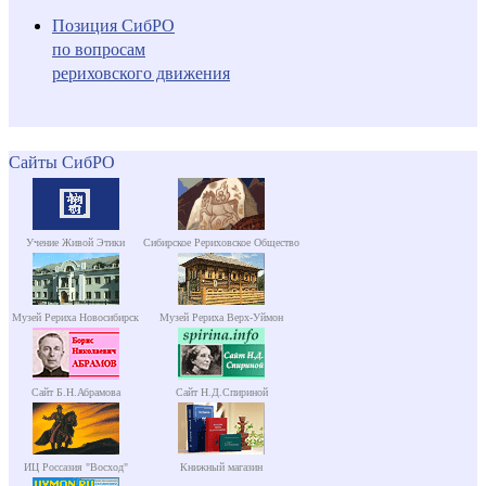
Позиция СибРО
по вопросам
рериховского движения
Сайты СибРО
Учение Живой Этики
Сибирское Рериховское Общество
Музей Рериха Новосибирск
Музей Рериха Верх-Уймон
Сайт Б.Н.Абрамова
Сайт Н.Д.Спириной
ИЦ Россазия "Восход"
Книжный магазин