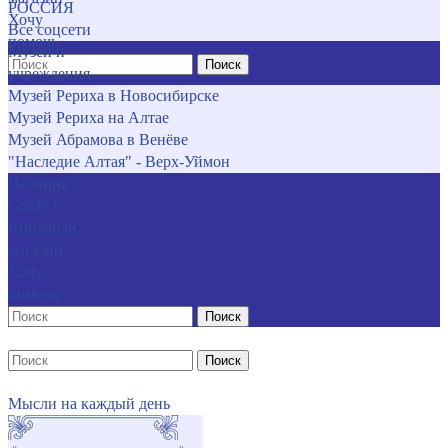
РОССИЯ
Хочу
Все соцсети
помочь
Музеи и
Поиск
учреждения
Музей Рериха в Новосибирске
Музей Рериха на Алтае
Музей Абрамова в Венёве
"Наследие Алтая" - Верх-Уймон
Позиция
СибРО
Книжный
магазин
Хочу
помочь
Поиск
Поиск
Мысли на каждый день