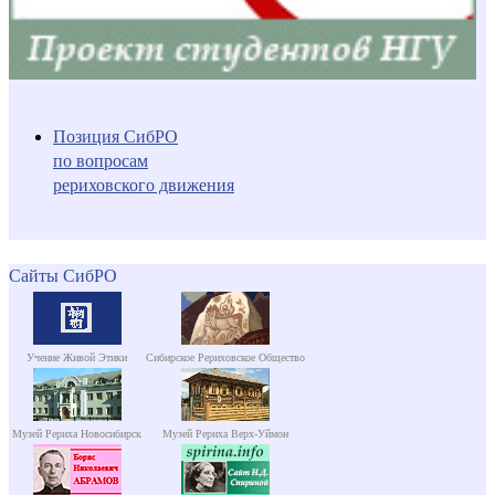
Позиция СибРО
по вопросам
рериховского движения
Сайты СибРО
Учение Живой Этики
Сибирское Рериховское Общество
Музей Рериха Новосибирск
Музей Рериха Верх-Уймон