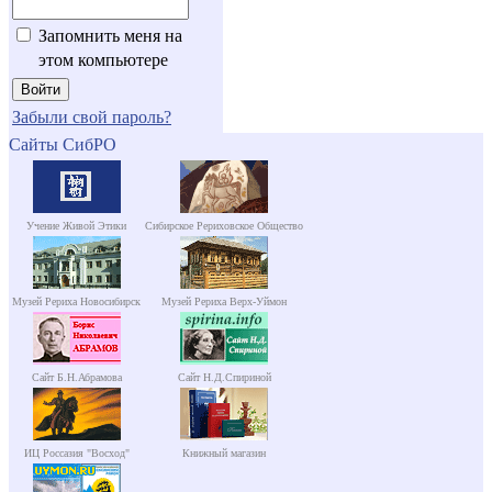
Запомнить меня на
этом компьютере
Забыли свой пароль?
Сайты СибРО
Учение Живой Этики
Сибирское Рериховское Общество
Музей Рериха Новосибирск
Музей Рериха Верх-Уймон
Сайт Б.Н.Абрамова
Сайт Н.Д.Спириной
ИЦ Россазия "Восход"
Книжный магазин