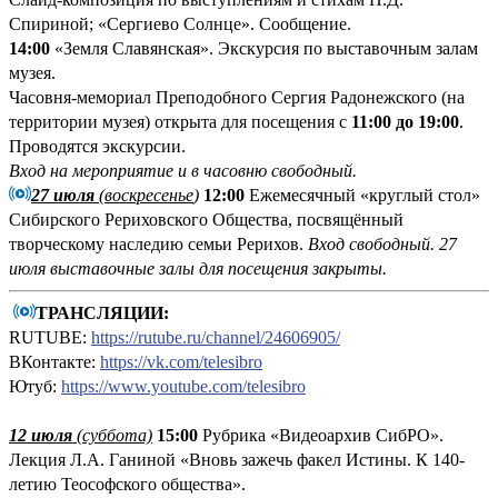
Спириной; «Сергиево Солнце». Сообщение.
14:00
«Земля Славянская». Экскурсия по выставочным залам
музея.
Часовня-мемориал Преподобного Сергия Радонежского (на
территории музея) открыта для посещения с
11:00 до 19:00
.
Проводятся экскурсии.
Вход на мероприятие и в часовню свободный.
27 июля
(воскресенье
)
12:00
Ежемесячный «круглый стол»
Сибирского Рериховского Общества, посвящённый
творческому наследию семьи Рерихов.
Вход свободный.
27
июля выставочные залы для посещения закрыты.
ТРАНСЛЯЦИИ:
RUTUBE:
https://rutube.ru/channel/24606905/
ВКонтакте:
https://vk.com/telesibro
Ютуб:
https://www.youtube.com/telesibro
12 июля
(суббота)
15:00
Рубрика «Видеоархив СибРО».
Лекция Л.А. Ганиной «Вновь зажечь факел Истины. К 140-
летию Теософского общества».