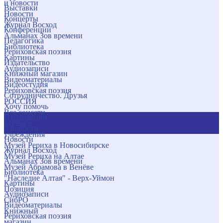
и новости
Выставки
Новости
Концерты
Журнал Восход
Конференции
Альманах Зов времени
Педагогика
Библиотека
Рериховская поэзия
Картины
Издательство
Аудиозаписи
Книжный магазин
Видеоматериалы
Видеостудия
Рериховская поэзия
Сотрудничество. Друзья
РОССИЯ
Хочу помочь
Все соцсети
Публикации
Музеи и
и новости
учреждения
Новости
Музей Рериха в Новосибирске
Журнал Восход
Музей Рериха на Алтае
Альманах Зов времени
Музей Абрамова в Венёве
Библиотека
"Наследие Алтая" - Верх-Уймон
Картины
Позиция
Аудиозаписи
СибРО
Видеоматериалы
Книжный
Рериховская поэзия
магазин