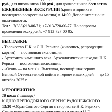
руб.
, для школьников
100 руб
., для дошкольников
бесплатно
.
ЕЖЕДНЕВНЫЕ ЭКСКУРСИИ
(кроме вторника и
последнего воскресенья месяца) в
14:00
. Дополнительно не
оплачиваются.
Тел.: +7(383)218-06-71; +7-913-720-00-77. По вопросам
проведения экскурсий: +7-913-727-00-05.
ВЫСТАВКИ:
- Творчество Н.К. и С.Н. Рерихов (живопись, репродукции
картин) — постоянная экспозиция.
- Артефакты каменного века. Археологические находки Н.К.
Рериха — постоянная экспозиция.
- «Огонь — на меня!». Выставка, посвящённая героям
Великой Отечественной войны и героям наших дней — до 15
октября 2025 г.
М
ЕРОПРИЯТИЯ:
18 июля
(
пятница)
К ДНЮ ПРЕПОДОБНОГО СЕРГИЯ РАДОНЕЖСКОГО
13:
3
0
«Образ Святого Сергия в творчестве Н.К. Рериха».
Слайд-композиция по выступлениям и стихам Н.Д.