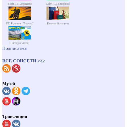
Сайт Б.Н.Абрамова
Сайт Н.Д.Спириной
ИЦ Россазия "Восход"
Книжный магазин
Наследие Алтая
Подписаться
ВСЕ СОЦСЕТИ >>>
Музей
Трансляции