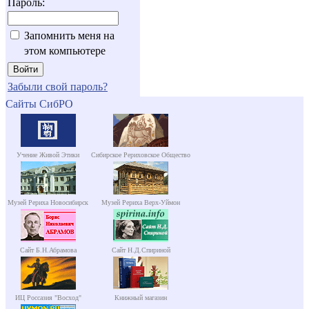
Пароль:
Запомнить меня на
этом компьютере
Забыли свой пароль?
Сайты СибРО
Учение Живой Этики
Сибирское Рериховское Общество
Музей Рериха Новосибирск
Музей Рериха Верх-Уймон
Сайт Б.Н.Абрамова
Сайт Н.Д.Спириной
ИЦ Россазия "Восход"
Книжный магазин