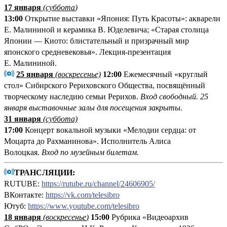
17 января
(суббота
)
13:00
Открытие выставки «Япония: Путь Красоты»: акварели
Е. Малининой и керамика В. Юделевича; «Старая столица
Японии — Киото: блистательный и призрачный мир
японского средневековья». Лекция-презентация
Е. Малининой.
25 января
(воскресенье)
12:00
Ежемесячный «круглый
стол» Сибирского Рериховского Общества, посвящённый
творческому наследию семьи Рерихов.
Вход свободный.
25
января выставочные залы для посещения закрыты.
31 января
(суббота)
17:00
Концерт вокальной музыки «Мелодии сердца: от
Моцарта до Рахманинова». Исполнитель Алиса
Волоцкая.
Вход по музейным билетам.
ТРАНСЛЯЦИИ:
RUTUBE:
https://rutube.ru/channel/24606905/
ВКонтакте:
https://vk.com/telesibro
Ютуб:
https://www.youtube.com/telesibro
18 января
(
воскресенье
)
15:00
Рубрика «Видеоархив