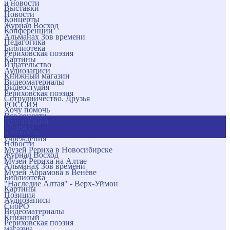
и новости
Выставки
Новости
Концерты
Журнал Восход
Конференции
Альманах Зов времени
Педагогика
Библиотека
Рериховская поэзия
Картины
Издательство
Аудиозаписи
Книжный магазин
Видеоматериалы
Видеостудия
Рериховская поэзия
Сотрудничество. Друзья
РОССИЯ
Хочу помочь
Все соцсети
Публикации
Музеи и
и новости
учреждения
Новости
Музей Рериха в Новосибирске
Журнал Восход
Музей Рериха на Алтае
Альманах Зов времени
Музей Абрамова в Венёве
Библиотека
"Наследие Алтая" - Верх-Уймон
Картины
Позиция
Аудиозаписи
СибРО
Видеоматериалы
Книжный
Рериховская поэзия
магазин