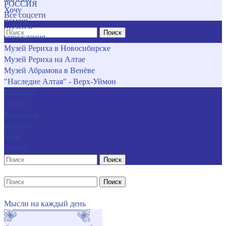
РОССИЯ
Хочу
Все соцсети
помочь
Музеи и
Поиск
учреждения
Музей Рериха в Новосибирске
Музей Рериха на Алтае
Музей Абрамова в Венёве
"Наследие Алтая" - Верх-Уймон
Позиция
СибРО
Книжный
магазин
Хочу
помочь
Поиск
Поиск
Мысли на каждый день