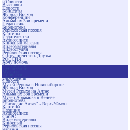
и новости
Выставки
Новости
Концерты
Журнал Восход
Конференции
Альманах Зов времени
Педагогика
Библиотека
Рериховская поэзия
Картины
Издательство
Аудиозаписи
Книжный магазин
Видеоматериалы
Видеостудия
Рериховская поэзия
Сотрудничество. Друзья
РОССИЯ
Хочу помочь
Все соцсети
Публикации
Музеи и
и новости
учреждения
Новости
Музей Рериха в Новосибирске
Журнал Восход
Музей Рериха на Алтае
Альманах Зов времени
Музей Абрамова в Венёве
Библиотека
"Наследие Алтая" - Верх-Уймон
Картины
Позиция
Аудиозаписи
СибРО
Видеоматериалы
Книжный
Рериховская поэзия
магазин