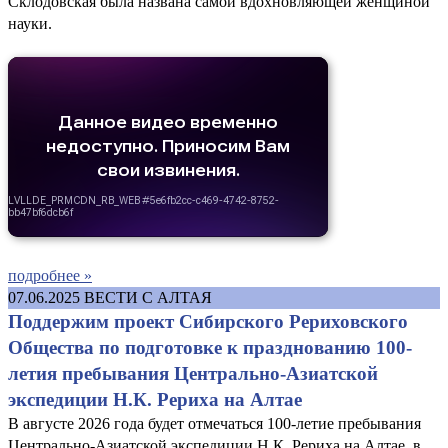
Склодовская была названа самой вдохновляющей женщиной
науки.
подробнее »
07.06.2025
ВЕСТИ С АЛТАЯ
Поддержим проект Сибирского Рериховского
Общества по подготовке к празднованию 100-
летия пребывания Центрально-Азиатской
экспедиции Н.К. Рериха на Алтае
В августе 2026 года будет отмечаться 100-летие пребывания
Центрально-Азиатской экспедиции Н.К. Рериха на Алтае, в