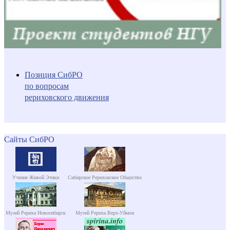
Позиция СибРО
по вопросам
рериховского движения
Сайты СибРО
Учение Живой Этики
Сибирское Рериховское Общество
Музей Рериха Новосибирск
Музей Рериха Верх-Уймон