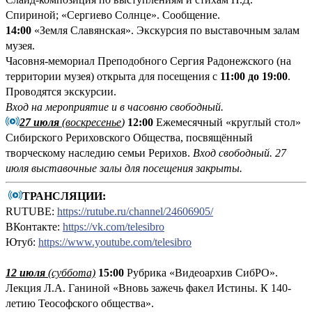
Спириной; «Сергиево Солнце». Сообщение.
14:00
«Земля Славянская». Экскурсия по выставочным залам
музея.
Часовня-мемориал Преподобного Сергия Радонежского (на
территории музея) открыта для посещения с
11:00 до 19:00
.
Проводятся экскурсии.
Вход на мероприятие и в часовню свободный.
27 июля
(воскресенье
)
12:00
Ежемесячный «круглый стол»
Сибирского Рериховского Общества, посвящённый
творческому наследию семьи Рерихов.
Вход свободный.
27
июля выставочные залы для посещения закрыты.
ТРАНСЛЯЦИИ:
RUTUBE:
https://rutube.ru/channel/24606905/
ВКонтакте:
https://vk.com/telesibro
Ютуб:
https://www.youtube.com/telesibro
12 июля
(суббота)
15:00
Рубрика «Видеоархив СибРО».
Лекция Л.А. Ганиной «Вновь зажечь факел Истины. К 140-
летию Теософского общества».