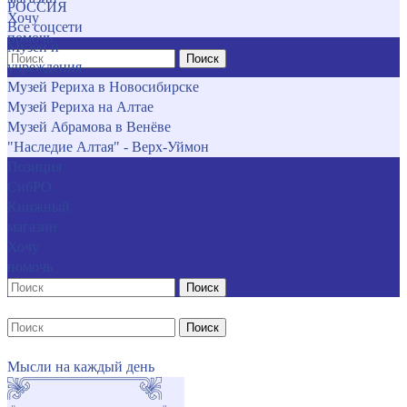
РОССИЯ
Хочу
Все соцсети
помочь
Музеи и
Поиск
учреждения
Музей Рериха в Новосибирске
Музей Рериха на Алтае
Музей Абрамова в Венёве
"Наследие Алтая" - Верх-Уймон
Позиция
СибРО
Книжный
магазин
Хочу
помочь
Поиск
Поиск
Мысли на каждый день