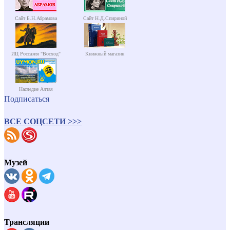
Сайт Б.Н.Абрамова
Сайт Н.Д.Спириной
ИЦ Россазия "Восход"
Книжный магазин
Наследие Алтая
Подписаться
ВСЕ СОЦСЕТИ >>>
Музей
Трансляции