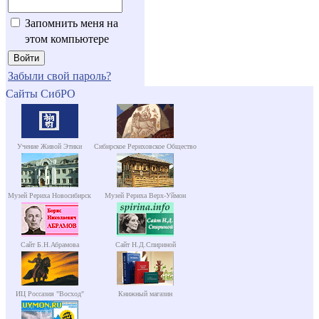
Запомнить меня на
этом компьютере
Забыли свой пароль?
Сайты СибРО
Учение Живой Этики
Сибирское Рериховское Общество
Музей Рериха Новосибирск
Музей Рериха Верх-Уймон
Сайт Б.Н.Абрамова
Сайт Н.Д.Спириной
ИЦ Россазия "Восход"
Книжный магазин