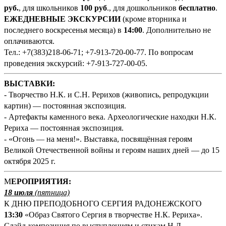
руб.
, для школьников
100 руб
., для дошкольников
бесплатно
.
ЕЖЕДНЕВНЫЕ ЭКСКУРСИИ
(кроме вторника и
последнего воскресенья месяца) в
14:00
. Дополнительно не
оплачиваются.
Тел.: +7(383)218-06-71; +7-913-720-00-77. По вопросам
проведения экскурсий: +7-913-727-00-05.
ВЫСТАВКИ:
- Творчество Н.К. и С.Н. Рерихов (живопись, репродукции
картин) — постоянная экспозиция.
- Артефакты каменного века. Археологические находки Н.К.
Рериха — постоянная экспозиция.
- «Огонь — на меня!». Выставка, посвящённая героям
Великой Отечественной войны и героям наших дней — до 15
октября 2025 г.
М
ЕРОПРИЯТИЯ:
18 июля
(
пятница)
К ДНЮ ПРЕПОДОБНОГО СЕРГИЯ РАДОНЕЖСКОГО
13:
3
0
«Образ Святого Сергия в творчестве Н.К. Рериха».
Слайд-композиция по выступлениям и стихам Н.Д.