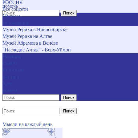
РОССИЯ
помочь
Все соцсети
Поиск
Музеи и
учреждения
Музей Рериха в Новосибирске
Музей Рериха на Алтае
Музей Абрамова в Венёве
"Наследие Алтая" - Верх-Уймон
Позиция
СибРО
Книжный
магазин
Хочу
помочь
Поиск
Поиск
Мысли на каждый день