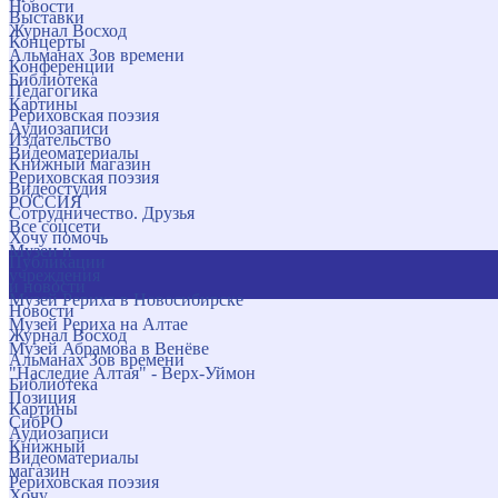
Новости
Выставки
Журнал Восход
Концерты
Альманах Зов времени
Конференции
Библиотека
Педагогика
Картины
Рериховская поэзия
Аудиозаписи
Издательство
Видеоматериалы
Книжный магазин
Рериховская поэзия
Видеостудия
РОССИЯ
Сотрудничество. Друзья
Все соцсети
Хочу помочь
Музеи и
Публикации
учреждения
и новости
Музей Рериха в Новосибирске
Новости
Музей Рериха на Алтае
Журнал Восход
Музей Абрамова в Венёве
Альманах Зов времени
"Наследие Алтая" - Верх-Уймон
Библиотека
Позиция
Картины
СибРО
Аудиозаписи
Книжный
Видеоматериалы
магазин
Рериховская поэзия
Хочу