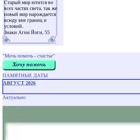
Старый мир ютится во
всех частях света, так же
новый мир нарождается
всюду вне границ и
условий.
Знаки Агни Йоги, 55
"Мочь помочь - счастье"
ПАМЯТНЫЕ ДАТЫ
АВГУСТ 2026
Актуально