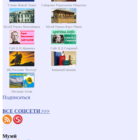
Учение Живой Этики
Сибирское Рериховское Общество
Музей Рериха Новосибирск
Музей Рериха Верх-Уймон
Сайт Б.Н.Абрамова
Сайт Н.Д.Спириной
ИЦ Россазия "Восход"
Книжный магазин
Наследие Алтая
Подписаться
ВСЕ СОЦСЕТИ >>>
Музей