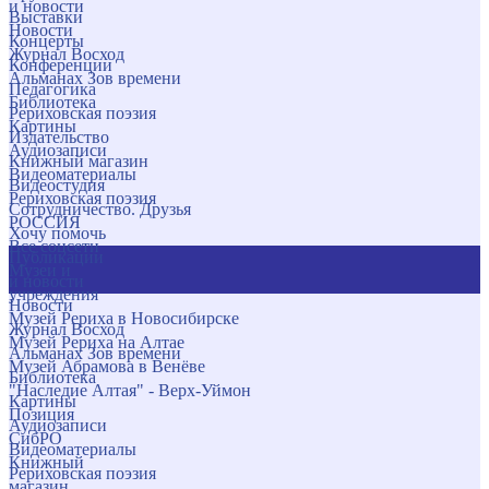
и новости
Выставки
Новости
Концерты
Журнал Восход
Конференции
Альманах Зов времени
Педагогика
Библиотека
Рериховская поэзия
Картины
Издательство
Аудиозаписи
Книжный магазин
Видеоматериалы
Видеостудия
Рериховская поэзия
Сотрудничество. Друзья
РОССИЯ
Хочу помочь
Все соцсети
Публикации
Музеи и
и новости
учреждения
Новости
Музей Рериха в Новосибирске
Журнал Восход
Музей Рериха на Алтае
Альманах Зов времени
Музей Абрамова в Венёве
Библиотека
"Наследие Алтая" - Верх-Уймон
Картины
Позиция
Аудиозаписи
СибРО
Видеоматериалы
Книжный
Рериховская поэзия
магазин