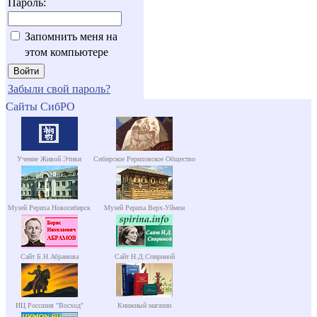
Пароль:
Запомнить меня на
этом компьютере
Забыли свой пароль?
Сайты СибРО
Учение Живой Этики
Сибирское Рериховское Общество
Музей Рериха Новосибирск
Музей Рериха Верх-Уймон
Сайт Б.Н.Абрамова
Сайт Н.Д.Спириной
ИЦ Россазия "Восход"
Книжный магазин