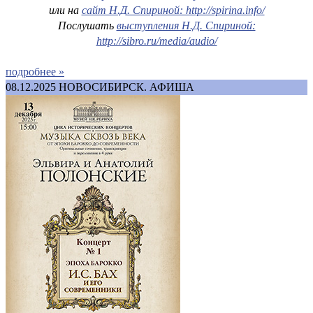
или на
сайт Н.Д. Спириной: http://spirina.info/
Послушать
выступления Н.Д. Спириной:
http://sibro.ru/media/audio/
подробнее »
08.12.2025
НОВОСИБИРСК. АФИША