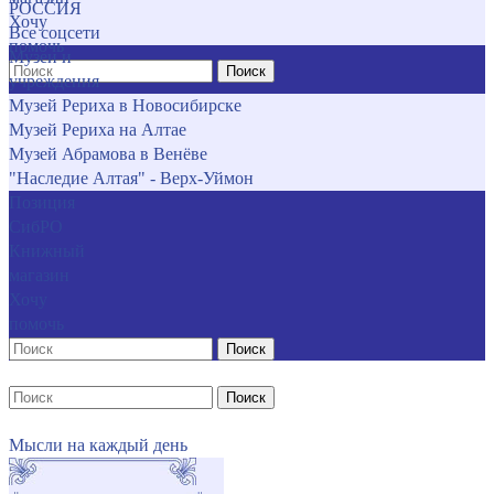
РОССИЯ
Хочу
Все соцсети
помочь
Музеи и
Поиск
учреждения
Музей Рериха в Новосибирске
Музей Рериха на Алтае
Музей Абрамова в Венёве
"Наследие Алтая" - Верх-Уймон
Позиция
СибРО
Книжный
магазин
Хочу
помочь
Поиск
Поиск
Мысли на каждый день