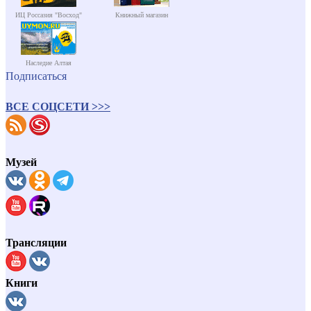
ИЦ Россазия "Восход"
Книжный магазин
Наследие Алтая
Подписаться
ВСЕ СОЦСЕТИ >>>
Музей
Трансляции
Книги