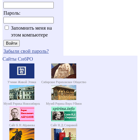
Пароль:
Запомнить меня на
этом компьютере
Забыли свой пароль?
Сайты СибРО
Учение Живой Этики
Сибирское Рериховское Общество
Музей Рериха Новосибирск
Музей Рериха Верх-Уймон
Сайт Б.Н.Абрамова
Сайт Н.Д.Спириной