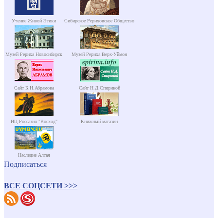
Учение Живой Этики
Сибирское Рериховское Общество
Музей Рериха Новосибирск
Музей Рериха Верх-Уймон
Сайт Б.Н.Абрамова
Сайт Н.Д.Спириной
ИЦ Россазия "Восход"
Книжный магазин
Наследие Алтая
Подписаться
ВСЕ СОЦСЕТИ >>>