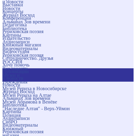
и новости
Выставки
Новости
Концерты
Журнал Восход
Конференции
Альманах Зов времени
Педагогика
Библиотека
Рериховская поэзия
Картины
Издательство
Аудиозаписи
Книжный магазин
Видеоматериалы
Видеостудия
Рериховская поэзия
Сотрудничество. Друзья
РОССИЯ
Хочу помочь
Все соцсети
Публикации
Музеи и
и новости
учреждения
Новости
Музей Рериха в Новосибирске
Журнал Восход
Музей Рериха на Алтае
Альманах Зов времени
Музей Абрамова в Венёве
Библиотека
"Наследие Алтая" - Верх-Уймон
Картины
Позиция
Аудиозаписи
СибРО
Видеоматериалы
Книжный
Рериховская поэзия
магазин