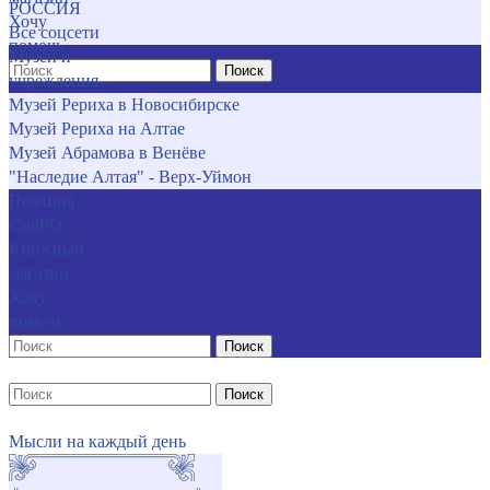
РОССИЯ
Хочу
Все соцсети
помочь
Музеи и
Поиск
учреждения
Музей Рериха в Новосибирске
Музей Рериха на Алтае
Музей Абрамова в Венёве
"Наследие Алтая" - Верх-Уймон
Позиция
СибРО
Книжный
магазин
Хочу
помочь
Поиск
Поиск
Мысли на каждый день