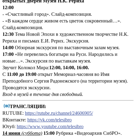
открытых дверей Музея Н.К. Рериха
12:00
- «Счастливый город». Слайд-композиция.
- «В каждом сердце живом есть цветок сокровенный…».
Слайд-композиция.
12:30
Тема Новой Эпохи в художественном творчестве Н.К.
Рериха и письмах Е.И. Рерих. Экскурсия.
14:00
Обзорная экскурсия по выставочным залам музея.
17:00
«Не перевелись богатыри на Руси. Народились и
новые…». Экскурсия по выставкам музея.
Звучит Колокол Мира:
12:00, 14:00, 16:00.
С
11:00 до 19:00
открыт Мемориал-часовня во Имя
Преподобного Сергия Радонежского (на территории музея).
Проводятся экскурсии.
Вход в музей в течение дня свободный.
ТРАНСЛЯЦИИ:
RUTUBE:
https://rutube.ru/channel/24606905/
ВКонтакте:
https://vk.com/telesibro
Ютуб:
https://www.youtube.com/telesibro
14 июня
(суббота)
15:00
Рубрика «Видеоархив СибРО».