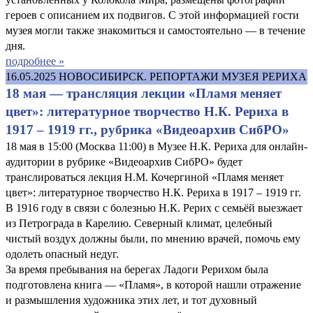
героев с описанием их подвигов. С этой информацией гости
музея могли также знакомиться и самостоятельно — в течение
дня.
подробнее »
16.05.2025
НОВОСИБИРСК. РЕПОРТАЖИ МУЗЕЯ РЕРИХА
18 мая — трансляция лекции «Пламя меняет
цвет»: литературное творчество Н.К. Рериха в
1917 – 1919 гг., рубрика «Видеоархив СибРО»
18 мая в 15:00 (Москва 11:00) в Музее Н.К. Рериха для онлайн-
аудитории в рубрике «Видеоархив СибРО» будет
транслироваться лекция Н.М. Кочергиной «Пламя меняет
цвет»: литературное творчество Н.К. Рериха в 1917 – 1919 гг.
В 1916 году в связи с болезнью Н.К. Рерих с семьёй выезжает
из Петрограда в Карелию. Северный климат, целебный
чистый воздух должны были, по мнению врачей, помочь ему
одолеть опасный недуг.
За время пребывания на берегах Ладоги Рерихом была
подготовлена книга — «Пламя», в которой нашли отражение
и размышления художника этих лет, и тот духовный