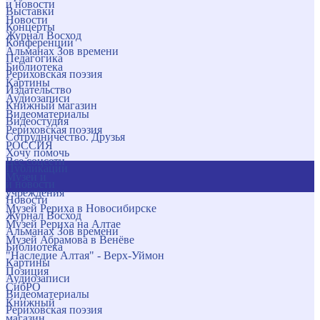
и новости
Выставки
Новости
Концерты
Журнал Восход
Конференции
Альманах Зов времени
Педагогика
Библиотека
Рериховская поэзия
Картины
Издательство
Аудиозаписи
Книжный магазин
Видеоматериалы
Видеостудия
Рериховская поэзия
Сотрудничество. Друзья
РОССИЯ
Хочу помочь
Все соцсети
Публикации
Музеи и
и новости
учреждения
Новости
Музей Рериха в Новосибирске
Журнал Восход
Музей Рериха на Алтае
Альманах Зов времени
Музей Абрамова в Венёве
Библиотека
"Наследие Алтая" - Верх-Уймон
Картины
Позиция
Аудиозаписи
СибРО
Видеоматериалы
Книжный
Рериховская поэзия
магазин