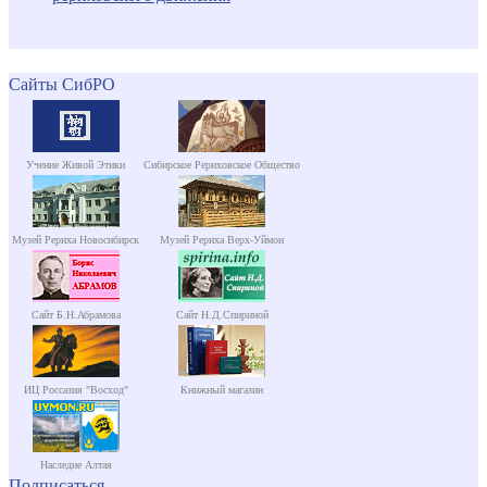
Сайты СибРО
Учение Живой Этики
Сибирское Рериховское Общество
Музей Рериха Новосибирск
Музей Рериха Верх-Уймон
Сайт Б.Н.Абрамова
Сайт Н.Д.Спириной
ИЦ Россазия "Восход"
Книжный магазин
Наследие Алтая
Подписаться