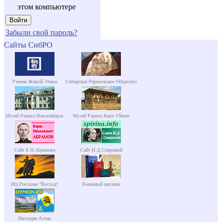
этом компьютере
Забыли свой пароль?
Сайты СибРО
Учение Живой Этики
Сибирское Рериховское Общество
Музей Рериха Новосибирск
Музей Рериха Верх-Уймон
Сайт Б.Н.Абрамова
Сайт Н.Д.Спириной
ИЦ Россазия "Восход"
Книжный магазин
Наследие Алтая