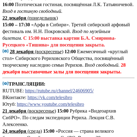
16:00
Поэтическая гостиная, посвящённая Л.К. Татьяничевой.
Вход в гостиную свободный.
22 декабря
(понедельник)
15:00 – 17:30
«Арфа в Сибири». Третий сибирский арфовый
фестиваль им. Н.Н. Покровской.
Вход по музейным
билетам.
С 15:00
выставка картин Б.А. Смирнова-
Русецкого «Тишина»
для посещения закрыта.
28 декабря
(воскресенье)
12:00
Ежемесячный «круглый
стол» Сибирского Рериховского Общества, посвящённый
творческому наследию семьи Рерихов.
Вход свободный.
28
декабря выставочные залы для посещения закрыты.
ТРАНСЛЯЦИИ:
RUTUBE:
https://rutube.ru/channel/24606905/
ВКонтакте:
https://vk.com/telesibro
Ютуб:
https://www.youtube.com/telesibro
21 декабря
(
воскресенье
)
15:00
Рубрика «Видеоархив
СибРО». По следам экспедиции Рериха. Лекция С.В.
Алексеенко.
24 декабря
(
среда)
15:00
«Россия — страна великого