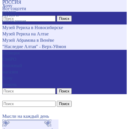
РОССИЯ
Хочу
Все соцсети
помочь
Музеи и
Поиск
учреждения
Музей Рериха в Новосибирске
Музей Рериха на Алтае
Музей Абрамова в Венёве
"Наследие Алтая" - Верх-Уймон
Позиция
СибРО
Книжный
магазин
Хочу
помочь
Поиск
Поиск
Мысли на каждый день