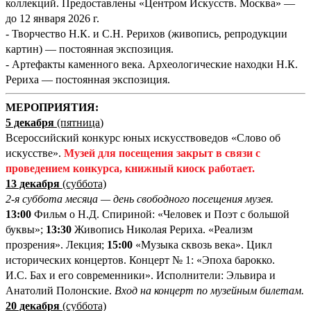
коллекций. Предоставлены «Центром Искусств. Москва» —
до 12 января 2026 г.
- Творчество Н.К. и С.Н. Рерихов (живопись, репродукции
картин) — постоянная экспозиция.
- Артефакты каменного века. Археологические находки Н.К.
Рериха — постоянная экспозиция.
М
ЕРОПРИЯТИЯ:
5 декабря
(пятница
)
Всероссийский конкурс юных искусствоведов «Слово об
искусстве».
Музей для посещения закрыт в связи с
проведением конкурса, книжный киоск работает.
13 декабря
(суббота)
2-я суббота месяца — день свободного посещения музея.
13:00
Фильм о Н.Д. Спириной: «Человек и Поэт с большой
буквы»;
13:30
Живопись Николая Рериха. «Реализм
прозрения». Лекция;
15:00
«Музыка сквозь века». Цикл
исторических концертов. Концерт № 1: «Эпоха барокко.
И.С. Бах и его современники». Исполнители: Эльвира и
Анатолий Полонские.
Вход на концерт по музейным билетам.
20 декабря
(суббота)