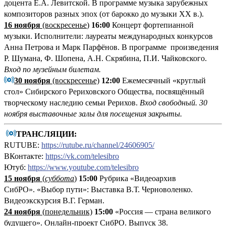
доцента Е.А. Левитской. В программе музыка зарубежных
композиторов разных эпох (от барокко до музыки ХХ в.).
16 ноября
(воскресенье
)
16:00
Концерт фортепианной
музыки. Исполнители: лауреаты международных конкурсов
Анна Петрова и Марк Парфёнов. В программе произведения
Р. Шумана, Ф. Шопена, А.Н. Скрябина, П.И. Чайковского.
Вход по музейным билетам.
30 ноября
(воскресенье)
12:00
Ежемесячный «круглый
стол» Сибирского Рериховского Общества, посвящённый
творческому наследию семьи Рерихов.
Вход свободный.
30
ноября выставочные залы для посещения закрыты.
ТРАНСЛЯЦИИ:
RUTUBE:
https://rutube.ru/channel/24606905/
ВКонтакте:
https://vk.com/telesibro
Ютуб:
https://www.youtube.com/telesibro
15 ноября
(
суббота
)
15:00
Рубрика «Видеоархив
СибРО». «Выбор пути»: Выставка В.Т. Черноволенко.
Видеоэкскурсия В.Г. Герман.
24 ноября
(
понедельник)
15:00
«Россия — страна великого
будущего». Онлайн-проект СибРО. Выпуск 38.