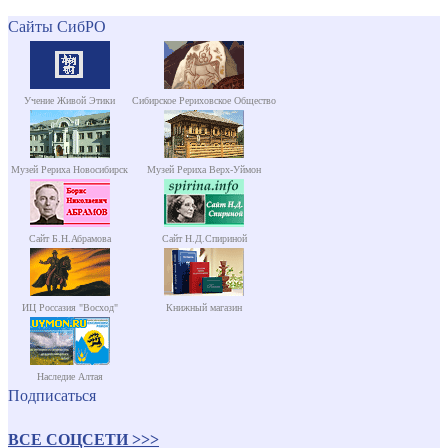
Сайты СибРО
Учение Живой Этики
Сибирское Рериховское Общество
Музей Рериха Новосибирск
Музей Рериха Верх-Уймон
Сайт Б.Н.Абрамова
Сайт Н.Д.Спириной
ИЦ Россазия "Восход"
Книжный магазин
Наследие Алтая
Подписаться
ВСЕ СОЦСЕТИ >>>