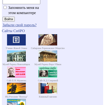
Запомнить меня на
этом компьютере
Забыли свой пароль?
Сайты СибРО
Учение Живой Этики
Сибирское Рериховское Общество
Музей Рериха Новосибирск
Музей Рериха Верх-Уймон
Сайт Б.Н.Абрамова
Сайт Н.Д.Спириной
ИЦ Россазия "Восход"
Книжный магазин