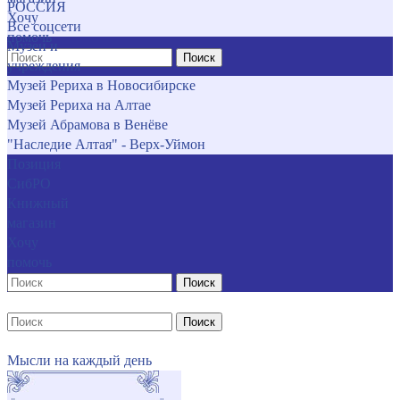
РОССИЯ
Хочу
Все соцсети
помочь
Музеи и
Поиск
учреждения
Музей Рериха в Новосибирске
Музей Рериха на Алтае
Музей Абрамова в Венёве
"Наследие Алтая" - Верх-Уймон
Позиция
СибРО
Книжный
магазин
Хочу
помочь
Поиск
Поиск
Мысли на каждый день