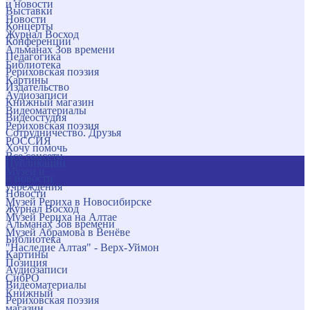
и новости
Выставки
Новости
Концерты
Журнал Восход
Конференции
Альманах Зов времени
Педагогика
Библиотека
Рериховская поэзия
Картины
Издательство
Аудиозаписи
Книжный магазин
Видеоматериалы
Видеостудия
Рериховская поэзия
Сотрудничество. Друзья
РОССИЯ
Хочу помочь
Все соцсети
Публикации
Музеи и
и новости
учреждения
Новости
Музей Рериха в Новосибирске
Журнал Восход
Музей Рериха на Алтае
Альманах Зов времени
Музей Абрамова в Венёве
Библиотека
"Наследие Алтая" - Верх-Уймон
Картины
Позиция
Аудиозаписи
СибРО
Видеоматериалы
Книжный
Рериховская поэзия
магазин