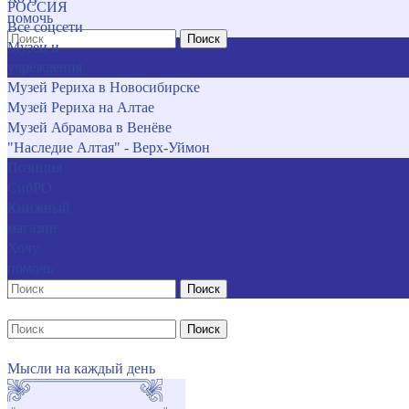
РОССИЯ
помочь
Все соцсети
Поиск
Музеи и
учреждения
Музей Рериха в Новосибирске
Музей Рериха на Алтае
Музей Абрамова в Венёве
"Наследие Алтая" - Верх-Уймон
Позиция
СибРО
Книжный
магазин
Хочу
помочь
Поиск
Поиск
Мысли на каждый день