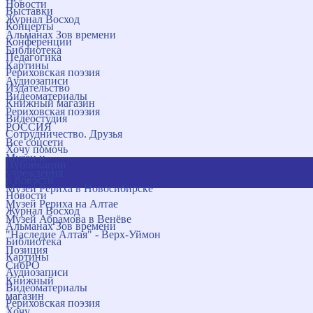
Новости
Выставки
Журнал Восход
Концерты
Альманах Зов времени
Конференции
Библиотека
Педагогика
Картины
Рериховская поэзия
Аудиозаписи
Издательство
Видеоматериалы
Книжный магазин
Рериховская поэзия
Видеостудия
РОССИЯ
Сотрудничество. Друзья
Все соцсети
Хочу помочь
Музеи и
Публикации
учреждения
и новости
Музей Рериха в Новосибирске
Новости
Музей Рериха на Алтае
Журнал Восход
Музей Абрамова в Венёве
Альманах Зов времени
"Наследие Алтая" - Верх-Уймон
Библиотека
Позиция
Картины
СибРО
Аудиозаписи
Книжный
Видеоматериалы
магазин
Рериховская поэзия
Хочу