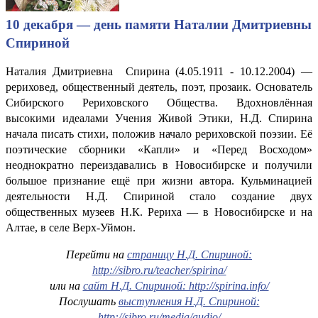
10 декабря — день памяти Наталии Дмитриевны
Спириной
Наталия Дмитриевна Спирина (4.05.1911 - 10.12.2004) —
рериховед, общественный деятель, поэт, прозаик. Основатель
Сибирского Рериховского Общества. Вдохновлённая
высокими идеалами Учения Живой Этики, Н.Д. Спирина
начала писать стихи, положив начало рериховской поэзии. Её
поэтические сборники «Капли» и «Перед Восходом»
неоднократно переиздавались в Новосибирске и получили
большое признание ещё при жизни автора. Кульминацией
деятельности Н.Д. Спириной стало создание двух
общественных музеев Н.К. Рериха — в Новосибирске и на
Алтае, в селе Верх-Уймон.
Перейти на
страницу Н.Д. Спириной:
http://sibro.ru/teacher/spirina/
или на
сайт Н.Д. Спириной: http://spirina.info/
Послушать
выступления Н.Д. Спириной:
http://sibro.ru/media/audio/