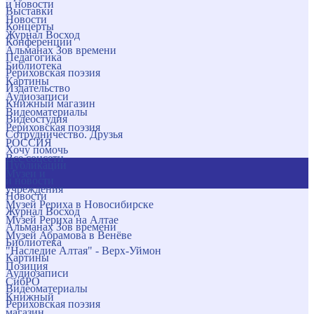
и новости
Выставки
Новости
Концерты
Журнал Восход
Конференции
Альманах Зов времени
Педагогика
Библиотека
Рериховская поэзия
Картины
Издательство
Аудиозаписи
Книжный магазин
Видеоматериалы
Видеостудия
Рериховская поэзия
Сотрудничество. Друзья
РОССИЯ
Хочу помочь
Все соцсети
Публикации
Музеи и
и новости
учреждения
Новости
Музей Рериха в Новосибирске
Журнал Восход
Музей Рериха на Алтае
Альманах Зов времени
Музей Абрамова в Венёве
Библиотека
"Наследие Алтая" - Верх-Уймон
Картины
Позиция
Аудиозаписи
СибРО
Видеоматериалы
Книжный
Рериховская поэзия
магазин