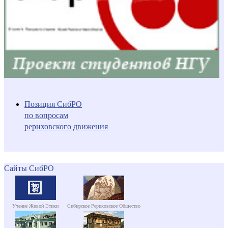
Позиция СибРО
по вопросам
рериховского движения
Сайты СибРО
Учение Живой Этики
Сибирское Рериховское Общество