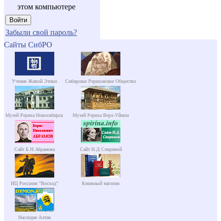
этом компьютере
Забыли свой пароль?
Сайты СибРО
Учение Живой Этики
Сибирское Рериховское Общество
Музей Рериха Новосибирск
Музей Рериха Верх-Уймон
Сайт Б.Н.Абрамова
Сайт Н.Д.Спириной
ИЦ Россазия "Восход"
Книжный магазин
Наследие Алтая