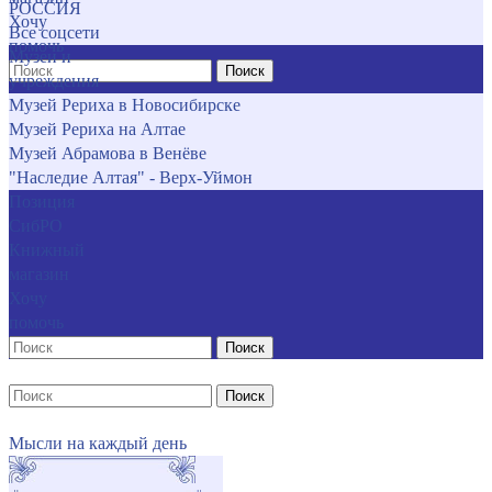
РОССИЯ
Хочу
Все соцсети
помочь
Музеи и
Поиск
учреждения
Музей Рериха в Новосибирске
Музей Рериха на Алтае
Музей Абрамова в Венёве
"Наследие Алтая" - Верх-Уймон
Позиция
СибРО
Книжный
магазин
Хочу
помочь
Поиск
Поиск
Мысли на каждый день