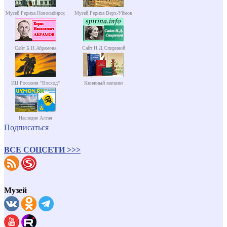
Музей Рериха Новосибирск
Музей Рериха Верх-Уймон
Сайт Б.Н.Абрамова
Сайт Н.Д.Спириной
ИЦ Россазия "Восход"
Книжный магазин
Наследие Алтая
Подписаться
ВСЕ СОЦСЕТИ >>>
Музей