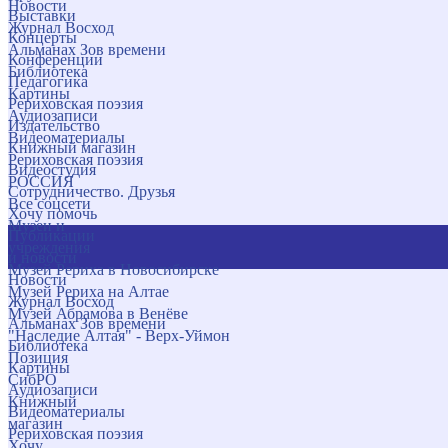
Новости
Выставки
Журнал Восход
Концерты
Альманах Зов времени
Конференции
Библиотека
Педагогика
Картины
Рериховская поэзия
Аудиозаписи
Издательство
Видеоматериалы
Книжный магазин
Рериховская поэзия
Видеостудия
РОССИЯ
Сотрудничество. Друзья
Все соцсети
Хочу помочь
Музеи и
Публикации
учреждения
и новости
Музей Рериха в Новосибирске
Новости
Музей Рериха на Алтае
Журнал Восход
Музей Абрамова в Венёве
Альманах Зов времени
"Наследие Алтая" - Верх-Уймон
Библиотека
Позиция
Картины
СибРО
Аудиозаписи
Книжный
Видеоматериалы
магазин
Рериховская поэзия
Хочу