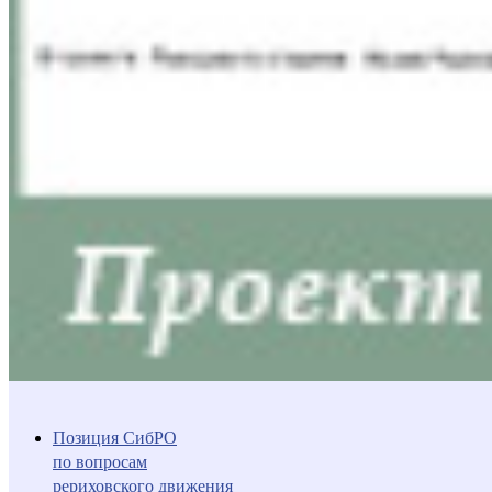
Позиция СибРО
по вопросам
рериховского движения