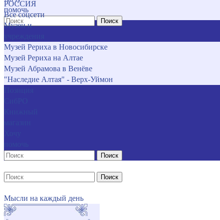
РОССИЯ
помочь
Все соцсети
Поиск
Музеи и
учреждения
Музей Рериха в Новосибирске
Музей Рериха на Алтае
Музей Абрамова в Венёве
"Наследие Алтая" - Верх-Уймон
Позиция
СибРО
Книжный
магазин
Хочу
помочь
Поиск
Поиск
Мысли на каждый день