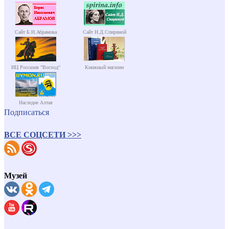
Сайт Б.Н.Абрамова
Сайт Н.Д.Спириной
ИЦ Россазия "Восход"
Книжный магазин
Наследие Алтая
Подписаться
ВСЕ СОЦСЕТИ >>>
Музей