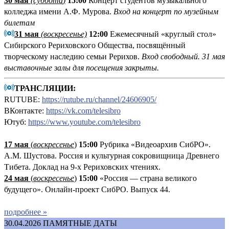
30 мая
(
суббота
)
15:00
Концерт студентов музыкального
колледжа имени А.Ф. Мурова.
Вход на концерт по музейным
билетам
31 мая
(воскресенье)
12:00
Ежемесячный «круглый стол»
Сибирского Рериховского Общества, посвящённый
творческому наследию семьи Рерихов.
Вход свободный. 31 мая
выставочные залы для посещения закрыты.
ТРАНСЛЯЦИИ:
RUTUBE:
https://rutube.ru/channel/24606905/
ВКонтакте:
https://vk.com/telesibro
Ютуб:
https://www.youtube.com/telesibro
17 мая
(
воскресенье
)
1
5:00
Рубрика «Видеоархив СибРО».
А.М. Шустова. Россия и культурная сокровищница Древнего
Тибета. Доклад на 9-х Рериховских чтениях.
24 мая
(
воскресенье
)
15:00
«Россия — страна великого
будущего». Онлайн-проект СибРО. Выпуск 44.
подробнее »
30.04.2026
ПАМЯТНЫЕ ДАТЫ