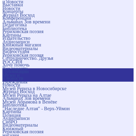
и новости
Выставки
Новости
Концерты
Журнал Восход
Конференции
Альманах Зов времени
Педагогика
Библиотека
Рериховская поэзия
Картины
Издательство
Аудиозаписи
Книжный магазин
Видеоматериалы
Видеостудия
Рериховская поэзия
Сотрудничество. Друзья
РОССИЯ
Хочу помочь
Все соцсети
Публикации
Музеи и
и новости
учреждения
Новости
Музей Рериха в Новосибирске
Журнал Восход
Музей Рериха на Алтае
Альманах Зов времени
Музей Абрамова в Венёве
Библиотека
"Наследие Алтая" - Верх-Уймон
Картины
Позиция
Аудиозаписи
СибРО
Видеоматериалы
Книжный
Рериховская поэзия
магазин