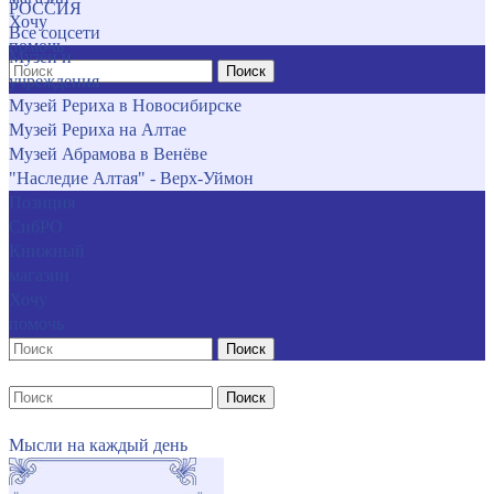
РОССИЯ
Хочу
Все соцсети
помочь
Музеи и
Поиск
учреждения
Музей Рериха в Новосибирске
Музей Рериха на Алтае
Музей Абрамова в Венёве
"Наследие Алтая" - Верх-Уймон
Позиция
СибРО
Книжный
магазин
Хочу
помочь
Поиск
Поиск
Мысли на каждый день