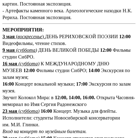
картин. Постоянная экспозиция.
- Артефакты каменного века. Археологические находки Н.К.
Рериха. Постоянная экспозиция.
М
ЕРОПРИЯТИЯ:
3 мая
(
воскресенье
)
ДЕНЬ РЕРИХОВСКОЙ ПОЭЗИИ
12:00
Видеофильмы, чтение стихов.
9 мая
(
суббота
)
ДЕНЬ ВЕЛИКОЙ ПОБЕДЫ
12:00
Фильмы
студии СибРО.
16 мая
(суббота)
К МЕЖДУНАРОДНОМУ ДНЮ
МУЗЕЕВ
12:00
Фильмы студии СибРО;
14:00
Экскурсия по
залам музея;
16:00
Концерт вокальной музыки;
17:00
Экскурсия по залам
музея.
Звучит Колокол Мира: в
12:00, 14:00, 16:00.
Открыта Часовня-
мемориал во Имя Сергия Радонежского
23
мая
(
суббота
)
1
6:00
Концерт. Музыка для флейты.
Исполнители: студенты Новосибирской консерватории
им. М.И. Глинки.
Вход на концерт по музейным билетам.