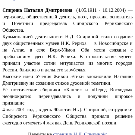
Спирина Наталия Дмитриевна
(4.05.1911 - 10.12.2004) —
рериховед, общественный деятель, поэт, прозаик. основатель
и Почётный председатель Сибирского Рериховского
Общества.
Кульминацией деятельности Н.Д. Спириной стало создание
двух общественных музеев Н.К. Рериха — в Новосибирске и
на Алтае, в селе Верх-Уймон. Оба места связаны с
пребыванием здесь Н.К. Рериха. В строительстве музеев
приняли участие сотни энтузиастов из многих городов
России, ближнего и дальнего зарубежья.
Высокие идеи Учения Живой Этики вдохновили Наталию
Дмитриевну на создание стихов духовной тематики.
Её поэтические сборники «Капли» и «Перед Восходом»
неоднократно переиздавались и получили широкое
признание.
4 мая 2001 года, в день 90-летия Н.Д. Спириной, сотрудники
Сибирского Рериховского Общества приняли решение
ежегодно отмечать 4 мая как День Рериховской поэзии.
Перейти на
страницу Н.Д. Спириной: