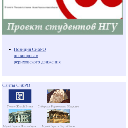
Позиция СибРО
по вопросам
рериховского движения
Сайты СибРО
Учение Живой Этики
Сибирское Рериховское Общество
Музей Рериха Новосибирск
Музей Рериха Верх-Уймон