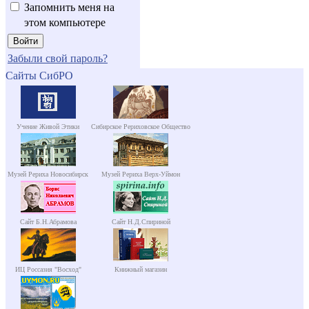
Запомнить меня на
этом компьютере
Забыли свой пароль?
Сайты СибРО
Учение Живой Этики
Сибирское Рериховское Общество
Музей Рериха Новосибирск
Музей Рериха Верх-Уймон
Сайт Б.Н.Абрамова
Сайт Н.Д.Спириной
ИЦ Россазия "Восход"
Книжный магазин