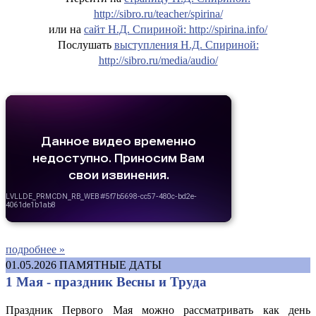
http://sibro.ru/teacher/spirina/
или на
сайт Н.Д. Спириной: http://spirina.info/
Послушать
выступления Н.Д. Спириной:
http://sibro.ru/media/audio/
подробнее »
01.05.2026
ПАМЯТНЫЕ ДАТЫ
1 Мая - праздник Весны и Труда
Праздник Первого Мая можно рассматривать как день