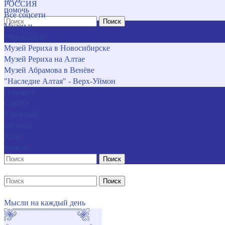
РОССИЯ
помочь
Все соцсети
Поиск
Музеи и
учреждения
Музей Рериха в Новосибирске
Музей Рериха на Алтае
Музей Абрамова в Венёве
"Наследие Алтая" - Верх-Уймон
Позиция
СибРО
Книжный
магазин
Хочу
помочь
Поиск
Поиск
Мысли на каждый день