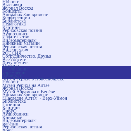
Новости
Выставки
Журнал Восход
Концерты
Альманах Зов времени
Конференции
Библиотека
Педагогика
Картины
Рериховская поэзия
Аудиозаписи
Издательство
Видеоматериалы
Книжный магазин
Рериховская поэзия
Видеостудия
РОССИЯ
Сотрудничество. Друзья
Все соцсети
Хочу помочь
Музеи и
Публикации
учреждения
и новости
Музей Рериха в Новосибирске
Новости
Музей Рериха на Алтае
Журнал Восход
Музей Абрамова в Венёве
Альманах Зов времени
"Наследие Алтая" - Верх-Уймон
Библиотека
Позиция
Картины
СибРО
Аудиозаписи
Книжный
Видеоматериалы
магазин
Рериховская поэзия
Хочу