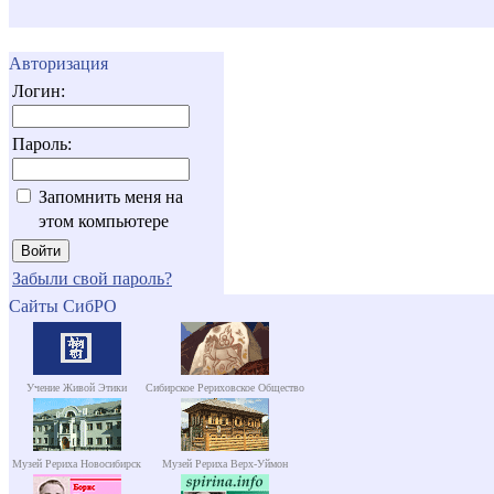
Авторизация
Логин:
Пароль:
Запомнить меня на
этом компьютере
Забыли свой пароль?
Сайты СибРО
Учение Живой Этики
Сибирское Рериховское Общество
Музей Рериха Новосибирск
Музей Рериха Верх-Уймон